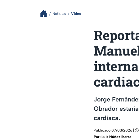
Noticias
Video
Report
Manuel
interna
cardia
Jorge Fernánde
Obrador estaría
cardiaca.
Publicado 07/03/2026 | 🕑
Por:
Luis Núñez Ibarra