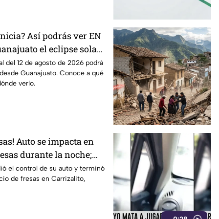
nicia? Así podrás ver EN
anajuato el eclipse solar
 agosto de 2026
tal del 12 de agosto de 2026 podrá
 desde Guanajuato. Conoce a qué
dónde verlo.
esas! Auto se impacta en
esas durante la noche;
ó el control de su auto y terminó
io de fresas en Carrizalito,