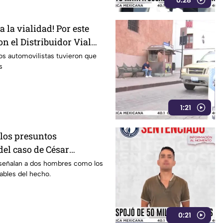
0:28
a la vialidad! Por este
n el Distribuidor Vial
 en León
os automovilistas tuvieron que
s
1:21
 los presuntos
del caso de César
to sabemos
 señalan a dos hombres como los
ables del hecho.
0:21