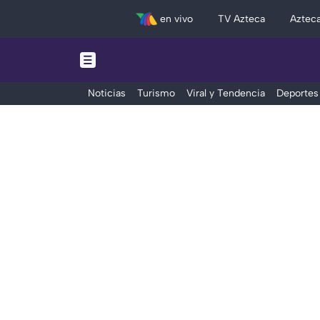
en vivo
TV Azteca
Aztec
Noticias
Turismo
Viral y Tendencia
Deportes