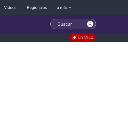
Regionales
Videos
a más +
En Vivo