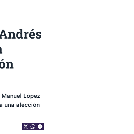
 Andrés
a
ión
s Manuel López
 a una afección