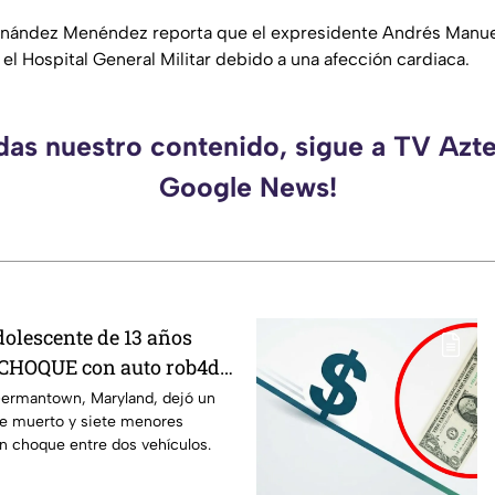
nández Menéndez reporta que el expresidente Andrés Manu
 el Hospital General Militar debido a una afección cardiaca.
rdas nuestro contenido, sigue a TV Azte
Google News!
olescente de 13 años
 CHOQUE con auto rob4do:
u3rto y siete menores
ermantown, Maryland, dejó un
e muerto y siete menores
n choque entre dos vehículos.