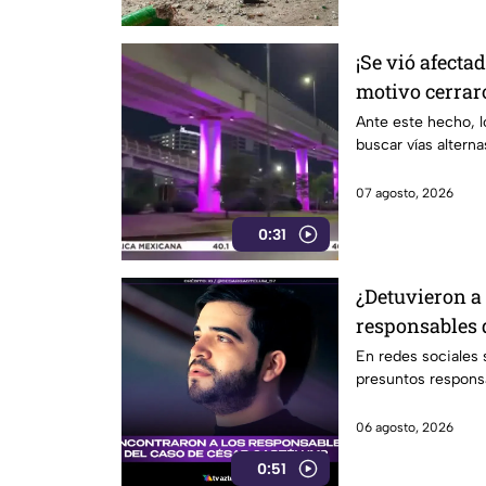
¡Se vió afectad
motivo cerraro
Juan Pablo II
Ante este hecho, l
buscar vías alterna
07 agosto, 2026
0:31
¿Detuvieron a
responsables 
Gastélum? Es
En redes sociales
presuntos respons
06 agosto, 2026
0:51