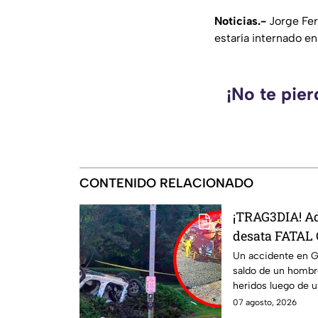
Noticias.-
Jorge Fer
estaría internado en
¡No te pie
CONTENIDO RELACIONADO
¡TRAG3DIA! Ad
desata FATAL
reportan un m
Un accidente en G
saldo de un hombr
heridos
heridos luego de u
07 agosto, 2026