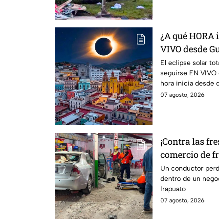
¿A qué HORA i
VIVO desde Gu
total del 12 de
El eclipse solar to
seguirse EN VIVO
hora inicia desde 
07 agosto, 2026
¡Contra las fr
comercio de fr
esto sabemos
Un conductor perdi
dentro de un negoc
Irapuato
07 agosto, 2026