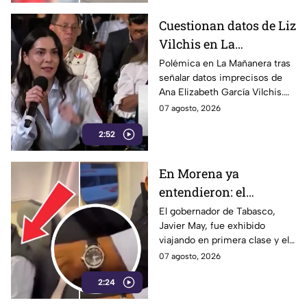
Cuestionan datos de Liz
Vilchis en La
Mañanera: estudio de
Polémica en La Mañanera tras
señalar datos imprecisos de
Reuters respalda a TV
Ana Elizabeth García Vilchis.
Azteca
Estudio de Reuters coloca a
07 agosto, 2026
TV Azteca en liderazgos de
2:52
credibilidad.
En Morena ya
entendieron: el
problema no es viajar
El gobernador de Tabasco,
Javier May, fue exhibido
en primera clase… ¡es
viajando en primera clase y el
que te graben!
tema llegó hasta la dirigencia
07 agosto, 2026
nacional de Morena.
2:24