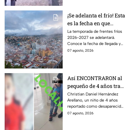
antes del hecho.
¡Se adelanta el frío! Esta
es la fecha en que
ingresará el primer
La temporada de frentes fríos
2026-2027 se adelantará.
frente frío a Guanajuato
Conoce la fecha de llegada y
los efectos previstos para
07 agosto, 2026
Guanajuato.
Así ENCONTRARON al
pequeño de 4 años tras
la Alerta activada en
Christian Daniel Hernández
Arellano, un niño de 4 años
León, Guanajuato:
reportado como desaparecido
CONFIRMAN
en León, Guanajuato, fue
07 agosto, 2026
H4LLAZGO
localizado luego de la
activación de la Alerta.