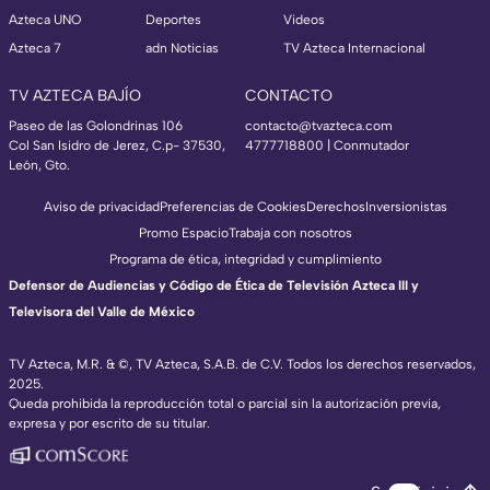
Azteca UNO
Deportes
Videos
Azteca 7
adn Noticias
TV Azteca Internacional
TV AZTECA BAJÍO
CONTACTO
Paseo de las Golondrinas 106
contacto@tvazteca.com
Col San Isidro de Jerez, C.p- 37530,
4777718800 | Conmutador
León, Gto.
Aviso de privacidad
Preferencias de Cookies
Derechos
Inversionistas
Promo Espacio
Trabaja con nosotros
Programa de ética, integridad y cumplimiento
Defensor de Audiencias y Código de Ética de Televisión Azteca III y
Televisora del Valle de México
TV Azteca, M.R. & ©, TV Azteca, S.A.B. de C.V. Todos los derechos reservados,
2025.
Queda prohibida la reproducción total o parcial sin la autorización previa,
expresa y por escrito de su titular.