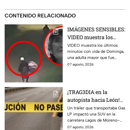
CONTENIDO RELACIONADO
IMÁGENES SENSIBLES:
VIDEO muestra los
últimos minutos de
VIDEO muestra los últimos
minutos con vida de Dominga,
Dominga, abuelita
una adulta mayor que fue
4TACADA por 90 pesos
atacada con una piedra en
07 agosto, 2026
en Amozoc
Chachapa, Amozoc.
¡TRAG3DIA en la
autopista hacia León!
Tráiler desata FUERTE
Un tráiler que transportaba Gas
LP impactó una SUV en la
CHOQUE hoy viernes y
carretera Lagos de Moreno–
una mujer pierde la
Unión de San Antonio; una
07 agosto, 2026