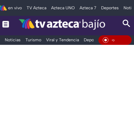
en vivo
TV Azteca
Azteca UNO
Azteca 7
Deportes
Notic
Noticias
Turismo
Viral y Tendencia
Deportes
Espectáculos
En Viv