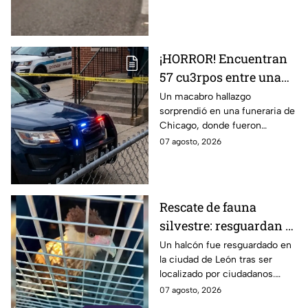
vida
mujer murió y dos personas
resultaron lesionadas.
¡HORROR! Encuentran
57 cu3rpos entre una
infestación de
Un macabro hallazgo
sorprendió en una funeraria de
ROEDORES y
Chicago, donde fueron
GUSANOS, dentro de
encontrados 57 cuerpos
07 agosto, 2026
una funeraria
almacenados sin refrigeración.
El lugar presentaba
condiciones inadecuadas.
Rescate de fauna
silvestre: resguardan a
halcón localizado en la
Un halcón fue resguardado en
la ciudad de León tras ser
ciudad de León
localizado por ciudadanos.
Autoridades de Protección
07 agosto, 2026
Civil y medio ambiente le