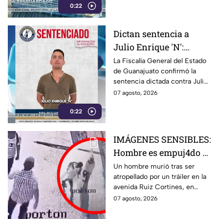
0:22
brindan atención.
Dictan sentencia a
Julio Enrique 'N':
Fiscalía de Guanajuato
La Fiscalía General del Estado
de Guanajuato confirmó la
confirma la condena
sentencia dictada contra Julio
Enrique ‘N’. Conoce los
07 agosto, 2026
detalles del caso y la condena
0:22
impuesta.
IMÁGENES SENSIBLES:
Hombre es empuj4do y
termina brut4lmente
Un hombre murió tras ser
atropellado por un tráiler en la
ATROP3LLADO por un
avenida Ruiz Cortines, en
tráiler; así ocurrió la
Monterrey. Un video muestra
07 agosto, 2026
trag3dia
el momento en que
aparentemente fue empujado