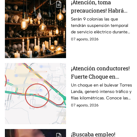
¡Atención, toma
precauciones! Habrá
suspensión de luz por 8
Serán 9 colonias las que
tendrán suspensión temporal
horas hoy viernes 7 y
de servicio eléctrico durante
mañana sábado 8 de
ocho horas este viernes 7 y
07 agosto, 2026
agosto en 9 sitios
sábado 8 de agosto.
¡Atención conductores!
Fuerte Choque en
Torres Landa provoca
Un choque en el bulevar Torres
Landa, generó intenso tráfico y
filas kilométricas a esta
filas kilométricas. Conoce las
altura
vías alternas.
07 agosto, 2026
¡Buscaba empleo!