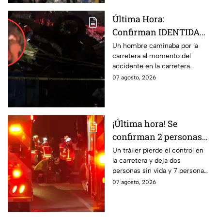
Última Hora:
Confirman IDENTIDAD
de uno de los
Un hombre caminaba por la
carretera al momento del
lesionados tras fatal
accidente en la carretera
accid3nte en Irapuato
Irapuato-Abasolo en el Trébol.
07 agosto, 2026
Resultó herido y fue
hospitalizado.
¡Última hora! Se
confirman 2 personas
fall3cidas y 7
Un tráiler pierde el control en
la carretera y deja dos
lesion4dos en
personas sin vida y 7 personas
accid3nte carretero en
más lesionadas.
07 agosto, 2026
Irapuato; esto se sabe