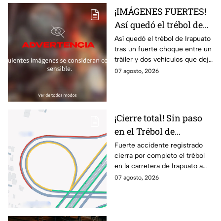
¡IMÁGENES FUERTES!
Así quedó el trébol de
Irapuato tras aparatoso
Así quedó el trébol de Irapuato
tras un fuerte choque entre un
choque; hay mu3rtos y
tráiler y dos vehículos que dejó
lesionados
dos muertos y siete personas
07 agosto, 2026
lesionadas; autoridades siguen
en la zona
¡Cierre total! Sin paso
en el Trébol de
Irapuato; toma estas
Fuerte accidente registrado
cierra por completo el trébol
vías alternas
en la carretera de Irapuato a
Abasolo
07 agosto, 2026