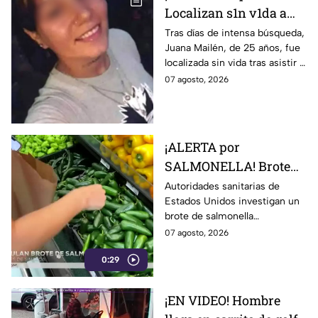
Localizan s1n v1da a
joven de 25 años que
Tras días de intensa búsqueda,
Juana Mailén, de 25 años, fue
acudió a entrevista de
localizada sin vida tras asistir a
trabajo falsa
una supuesta oferta laboral en
07 agosto, 2026
un balneario.
¡ALERTA por
SALMONELLA! Brote
ligado a CHILES
Autoridades sanitarias de
Estados Unidos investigan un
jalapeños ya afecta a 27
brote de salmonella
estados
relacionado con chiles
07 agosto, 2026
jalapeños producidos en
0:29
Sinaloa.
¡EN VIDEO! Hombre