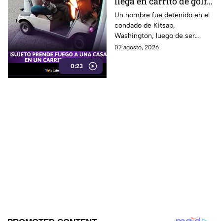
llega en carrito de golf
con un perro y termina
Un hombre fue detenido en el
condado de Kitsap,
DESATANDO inc3ndio
Washington, luego de ser
en una casa
señalado como presunto
07 agosto, 2026
responsable de iniciar un
0:23
incendio en el garaje de una
vivienda.