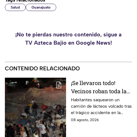
Salud
Guanajuato
¡No te pierdas nuestro contenido, sigue a
TV Azteca Bajío en Google News!
CONTENIDO RELACIONADO
¡Se llevaron todo!
Vecinos roban toda la
mercancía del tráiler
Habitantes saquearon un
camión de lácteos volcado tras
volcado en la carretera
el trágico accidente en la
de Irapuato
carretera Irapuato-Abasolo
08 agosto, 2026