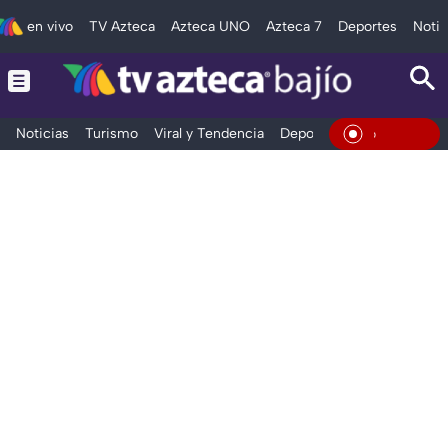
en vivo
TV Azteca
Azteca UNO
Azteca 7
Deportes
Notic
Noticias
Turismo
Viral y Tendencia
Deportes
Espectáculos
En Vivo