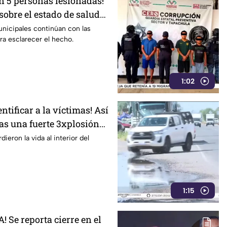
on 5 personas lesionadas!
obre el estado de salud
os en la Estación Delta en
nicipales continúan con las
ra esclarecer el hecho.
1:02
ntificar a la víctimas! Así
ras una fuerte 3xplosión
n Jalisco
eron la vida al interior del
1:15
 Se reporta cierre en el