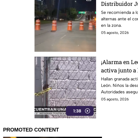
Distribuidor J
sabemos
Se recomienda a lo
alternas ante el c
en la zona.
05 agosto, 2026
¡Alarma en Le
activa junto a
Hallan granada acti
León. Niños la desc
Autoridades asegur
05 agosto, 2026
1:38