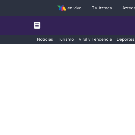
en vivo
TV Azteca
Aztec
Noticias
Turismo
Viral y Tendencia
Deportes