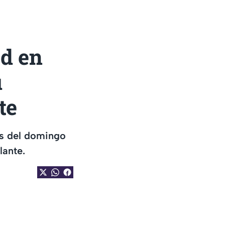
ad en
u
te
os del domingo
lante.