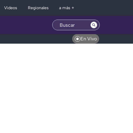
Regionales
Videos
a más +
En Vivo