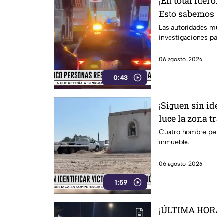
¡En total fuer
Esto sabemos s
de los afectad
Las autoridades mu
investigaciones pa
León
06 agosto, 2026
0:43
¡Siguen sin ide
luce la zona t
una pensión e
Cuatro hombre perdi
inmueble.
06 agosto, 2026
1:59
¡ÚLTIMA HORA!