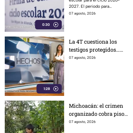
escolar para el ciclo 2026-
Guanajuato: esto marca
2027. El periodo para
el calendario 2026-
Preescolar, primaria y
07 agosto, 2026
2027
secundaria, contempla 185
0:30
días de actividades escolares.
La 4T cuestiona los
testigos protegidos…
hasta que le sirven
07 agosto, 2026
1:28
Michoacán: el crimen
organizado cobra piso
y el aguacate paga las
07 agosto, 2026
consecuencias