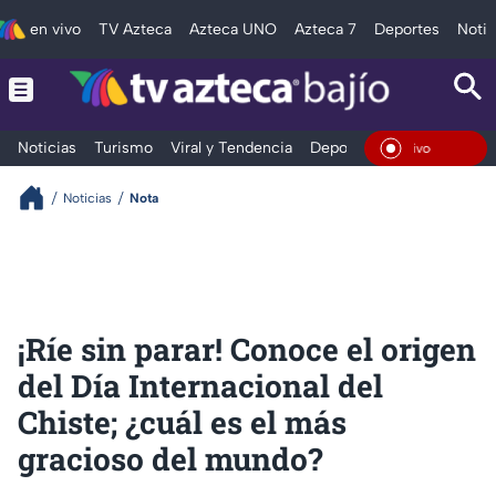
en vivo
TV Azteca
Azteca UNO
Azteca 7
Deportes
Notic
Noticias
Turismo
Viral y Tendencia
Deportes
Espectáculos
En Vi
Noticias
Nota
¡Ríe sin parar! Conoce el origen
del Día Internacional del
Chiste; ¿cuál es el más
gracioso del mundo?