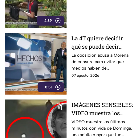
2:39
La 4T quiere decidir
qué se puede decir
sobre sus vínculos con
La oposición acusa a Morena
de censura para evitar que
el narco
medios hablen de
señalamientos de narcopolítica
07 agosto, 2026
contra la 4T y sus
0:51
gobernadores.
IMÁGENES SENSIBLES:
VIDEO muestra los
últimos minutos de
VIDEO muestra los últimos
minutos con vida de Dominga,
Dominga, abuelita
una adulta mayor que fue