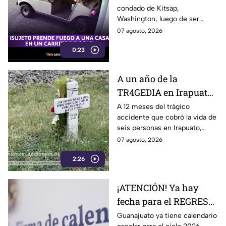
condado de Kitsap,
DESATANDO inc3ndio
Washington, luego de ser
en una casa
señalado como presunto
07 agosto, 2026
responsable de iniciar un
0:23
incendio en el garaje de una
vivienda.
A un año de la
TR4GEDIA en Irapuato:
así luce hoy el lugar
A 12 meses del trágico
accidente que cobró la vida de
donde MURI3RON seis
seis personas en Irapuato,
personas arroll4das
flores, veladoras y murales
07 agosto, 2026
por el tren
permanecen en el sitio como
2:26
recuerdo de las víctimas.
¡ATENCIÓN! Ya hay
fecha para el REGRESO
A CLASES en
Guanajuato ya tiene calendario