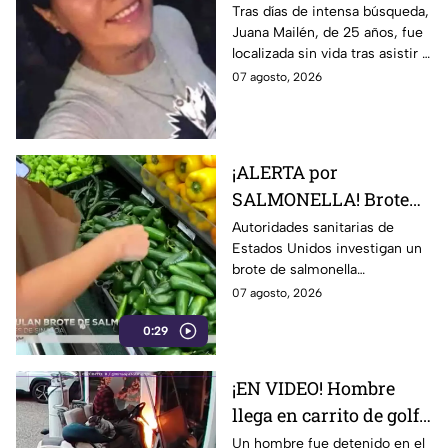
joven de 25 años que
Tras días de intensa búsqueda,
Juana Mailén, de 25 años, fue
acudió a entrevista de
localizada sin vida tras asistir a
trabajo falsa
una supuesta oferta laboral en
07 agosto, 2026
un balneario.
¡ALERTA por
SALMONELLA! Brote
ligado a CHILES
Autoridades sanitarias de
Estados Unidos investigan un
jalapeños ya afecta a 27
brote de salmonella
estados
relacionado con chiles
07 agosto, 2026
jalapeños producidos en
0:29
Sinaloa.
¡EN VIDEO! Hombre
llega en carrito de golf
con un perro y termina
Un hombre fue detenido en el