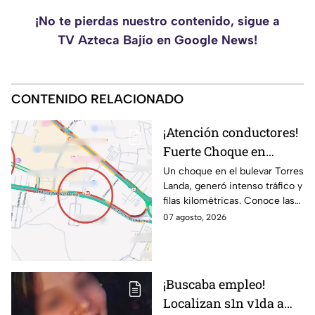
¡No te pierdas nuestro contenido, sigue a
TV Azteca Bajío en Google News!
CONTENIDO RELACIONADO
¡Atención conductores!
Fuerte Choque en
Torres Landa provoca
Un choque en el bulevar Torres
Landa, generó intenso tráfico y
filas kilométricas a esta
filas kilométricas. Conoce las
altura
vías alternas.
07 agosto, 2026
¡Buscaba empleo!
Localizan s1n v1da a