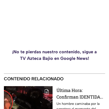
¡No te pierdas nuestro contenido, sigue a
TV Azteca Bajío en Google News!
CONTENIDO RELACIONADO
Última Hora:
Confirman IDENTIDAD
de uno de los
Un hombre caminaba por la
carretera al momento del