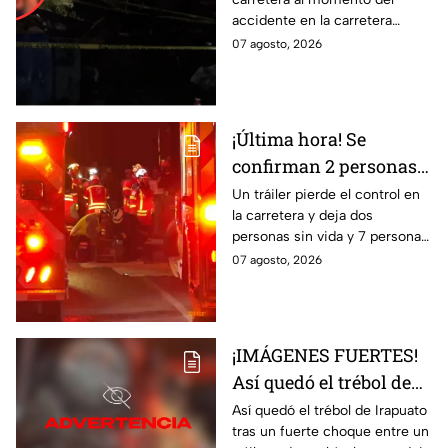
lesionados tras fatal
accidente en la carretera
accid3nte en Irapuato
Irapuato-Abasolo en el Trébol.
07 agosto, 2026
Resultó herido y fue
hospitalizado.
¡Última hora! Se
confirman 2 personas
fall3cidas y 7
Un tráiler pierde el control en
la carretera y deja dos
lesion4dos en
personas sin vida y 7 personas
accid3nte carretero en
más lesionadas.
07 agosto, 2026
Irapuato; esto se sabe
¡IMÁGENES FUERTES!
Así quedó el trébol de
Irapuato tras aparatoso
Así quedó el trébol de Irapuato
tras un fuerte choque entre un
choque; hay mu3rtos y