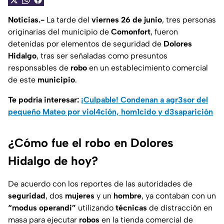
Noticias.-
La tarde del
viernes 26 de junio
, tres personas
originarias del municipio de
Comonfort
, fueron
detenidas por elementos de seguridad de
Dolores
Hidalgo
, tras ser señaladas como presuntos
responsables de
robo
en un establecimiento comercial
de este
municipio
.
Te podría interesar:
¡Culpable! Condenan a agr3sor del
pequeño Mateo por viol4ción, hom1cido y d3saparición
¿Cómo fue el robo en Dolores
Hidalgo de hoy?
De acuerdo con los reportes de las autoridades de
seguridad
, dos
mujeres
y un
hombre
, ya contaban con un
“modus operandi”
utilizando
técnicas
de distracción en
masa para ejecutar
robos
en la tienda comercial de