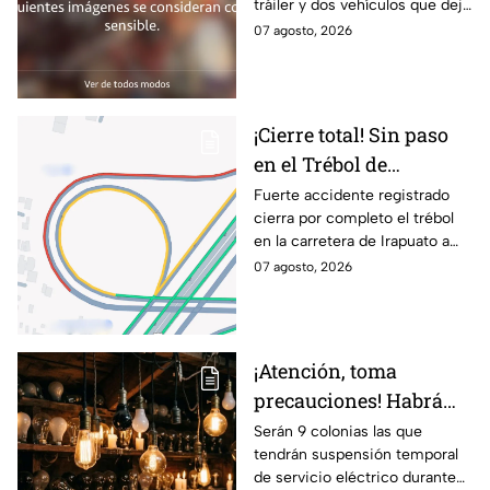
tráiler y dos vehículos que dejó
lesionados
dos muertos y siete personas
07 agosto, 2026
lesionadas; autoridades siguen
en la zona
¡Cierre total! Sin paso
en el Trébol de
Irapuato; toma estas
Fuerte accidente registrado
cierra por completo el trébol
vías alternas
en la carretera de Irapuato a
Abasolo
07 agosto, 2026
¡Atención, toma
precauciones! Habrá
suspensión de luz por 8
Serán 9 colonias las que
tendrán suspensión temporal
horas hoy viernes 7 y
de servicio eléctrico durante
mañana sábado 8 de