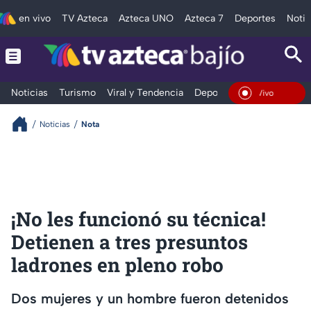
en vivo
TV Azteca
Azteca UNO
Azteca 7
Deportes
Notic
Noticias
Turismo
Viral y Tendencia
Deportes
Espectáculos
En Vivo
Noticias
Nota
¡No les funcionó su técnica!
Detienen a tres presuntos
ladrones en pleno robo
Dos mujeres y un hombre fueron detenidos