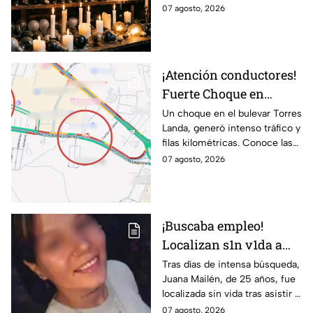
ocho horas este viernes 7 y
07 agosto, 2026
agosto en 9 sitios
sábado 8 de agosto.
¡Atención conductores!
Fuerte Choque en
Torres Landa provoca
Un choque en el bulevar Torres
Landa, generó intenso tráfico y
filas kilométricas a esta
filas kilométricas. Conoce las
altura
vías alternas.
07 agosto, 2026
¡Buscaba empleo!
Localizan s1n v1da a
joven de 25 años que
Tras días de intensa búsqueda,
Juana Mailén, de 25 años, fue
acudió a entrevista de
localizada sin vida tras asistir a
trabajo falsa
una supuesta oferta laboral en
07 agosto, 2026