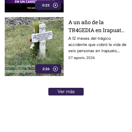
0:23
incendio en el garaje de una
vivienda.
A un año de la
TR4GEDIA en Irapuato:
así luce hoy el lugar
A 12 meses del trágico
accidente que cobró la vida de
donde MURI3RON seis
seis personas en Irapuato,
personas arroll4das
flores, veladoras y murales
07 agosto, 2026
por el tren
permanecen en el sitio como
2:26
recuerdo de las víctimas.
Ver más