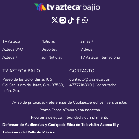
TV Azteca
Noticias
a más +
Azteca UNO
Deportes
Videos
Azteca 7
adn Noticias
TV Azteca Internacional
TV AZTECA BAJÍO
CONTACTO
Paseo de las Golondrinas 106
contacto@tvazteca.com
Col San Isidro de Jerez, C.p- 37530,
4777718800 | Conmutador
León, Gto.
Aviso de privacidad
Preferencias de Cookies
Derechos
Inversionistas
Promo Espacio
Trabaja con nosotros
Programa de ética, integridad y cumplimiento
Defensor de Audiencias y Código de Ética de Televisión Azteca III y
Televisora del Valle de México