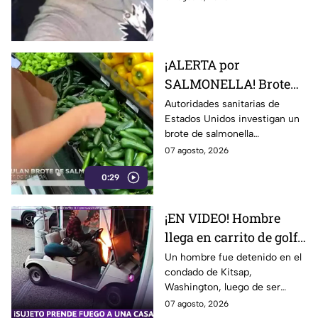
un balneario.
¡ALERTA por
SALMONELLA! Brote
ligado a CHILES
Autoridades sanitarias de
Estados Unidos investigan un
jalapeños ya afecta a 27
brote de salmonella
estados
relacionado con chiles
07 agosto, 2026
jalapeños producidos en
0:29
Sinaloa.
¡EN VIDEO! Hombre
llega en carrito de golf
con un perro y termina
Un hombre fue detenido en el
condado de Kitsap,
DESATANDO inc3ndio
Washington, luego de ser
en una casa
señalado como presunto
07 agosto, 2026
responsable de iniciar un