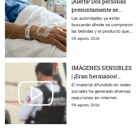
¡Alerta! Dos personas
presuntamente se
encuentran delicadas
Las autoridades ya están
buscando dónde se compraron
por ingerir bebidas
las bebidas y el producto que
alcohólicas
causó la intoxicación.
08 agosto, 2026
adulteradas en Celaya:
esto sabemos
IMÁGENES SENSIBLES
| ¡Eran hermanos!
Captan brut4l agresión
El material difundido en redes
sociales ha generado diversas
contra un hombre que
reacciones en internet.
perdió la vid4
08 agosto, 2026