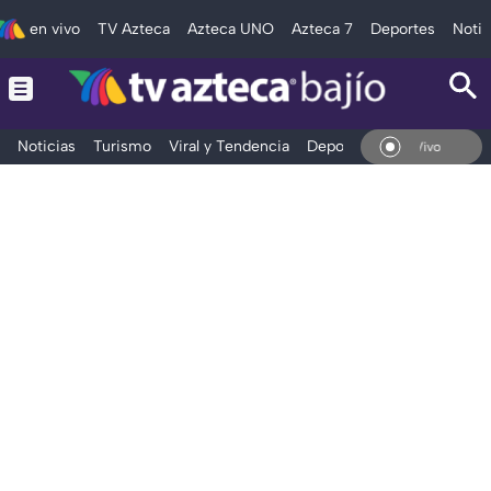
en vivo
TV Azteca
Azteca UNO
Azteca 7
Deportes
Notic
Noticias
Turismo
Viral y Tendencia
Deportes
Espectáculos
En Vivo