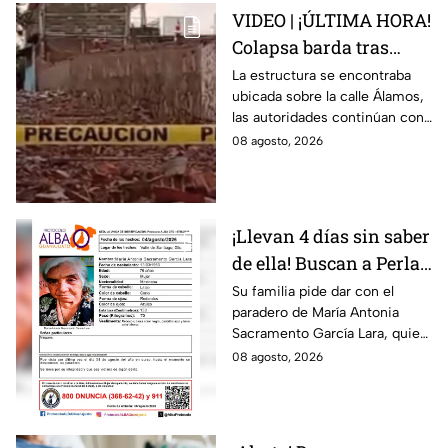
VIDEO | ¡ÚLTIMA HORA!
Colapsa barda tras
intensa lluvia en León;
La estructura se encontraba
ubicada sobre la calle Álamos,
¿hay personas
las autoridades continúan con
lesionadas?
las investigaciones.
08 agosto, 2026
¡Llevan 4 días sin saber
de ella! Buscan a Perla
Alejandra Martín del
Su familia pide dar con el
paradero de María Antonia
Campo Medina,
Sacramento García Lara, quien
desaparecida en
fue vista por última vez el 4 de
08 agosto, 2026
Guanajuato
agosto.