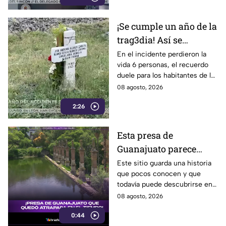
¡Se cumple un año de la
trag3dia! Así se
recuerda el fuerte
En el incidente perdieron la
vida 6 personas, el recuerdo
accidente de un tren en
duele para los habitantes de la
Irapuato
localidad.
08 agosto, 2026
2:26
Esta presa de
Guanajuato parece
haberse quedado
Este sitio guarda una historia
que pocos conocen y que
atrapada en el tiempo;
todavía puede descubrirse en
¿cuál es?
Guanajuato.
08 agosto, 2026
0:44