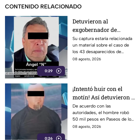
CONTENIDO RELACIONADO
Detuvieron al
exgobernador de
Guerrero, Ángel
Su captura estaría relacionada
un material sobre el caso de
Aguirre Rivero
los 43 desaparecidos de
Ayotzinapa
08 agosto, 2026
0:29
¡Intentó huir con el
motín! Así detuvieron a
un presunto
De acuerdo con las
autoridades, el hombre robó
responsable de asaltar
50 mil pesos en Paseos de los
a su víctima en León
Insurgentes
08 agosto, 2026
0:26