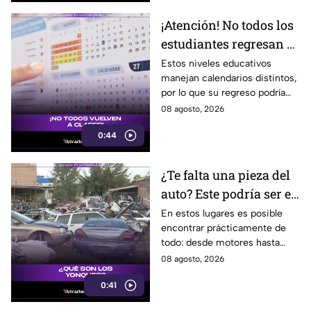
¡Atención! No todos los
estudiantes regresan a
clases; este es el
Estos niveles educativos
manejan calendarios distintos,
calendario escolar
por lo que su regreso podría
2026-2027; ¿afectará a
ser antes o después.
08 agosto, 2026
Guanajuato?
0:44
¿Te falta una pieza del
auto? Este podría ser el
lugar ideal para los
En estos lugares es posible
encontrar prácticamente de
automovilistas
todo: desde motores hasta
transmisores.
08 agosto, 2026
0:41