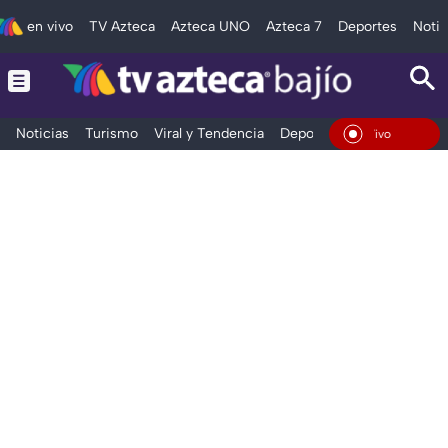
en vivo
TV Azteca
Azteca UNO
Azteca 7
Deportes
Notic
Noticias
Turismo
Viral y Tendencia
Deportes
Espectáculos
En Vivo