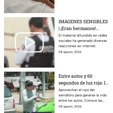
adulteradas en Celaya:
esto sabemos
IMÁGENES SENSIBLES
| ¡Eran hermanos!
Captan brut4l agresión
El material difundido en redes
sociales ha generado diversas
contra un hombre que
reacciones en internet.
perdió la vid4
08 agosto, 2026
Entre autos y 60
segundos de luz roja: la
historia de quienes
Aprovechan el rojo del
semáforo para ganarse la vida
trabajan en el semáforo
entre los autos. Conoce las
historias, retos y la rutina
08 agosto, 2026
diaria de quienes trabajan en