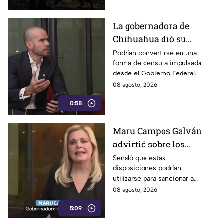
La gobernadora de
Chihuahua dió su
postura sobre los
Podrían convertirse en una
forma de censura impulsada
nuevos lineamientos
desde el Gobierno Federal.
que podría afectar la
08 agosto, 2026
libertad de expresión
0:58
Maru Campos Galván
advirtió sobre los
riesgos de los nuevos
Señaló que estas
disposiciones podrían
lineamientos para la
utilizarse para sancionar a
libertad de expresión
medios y periodistas críticos
08 agosto, 2026
5:09