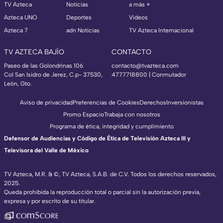
TV Azteca
Noticias
a más +
Azteca UNO
Deportes
Videos
Azteca 7
adn Noticias
TV Azteca Internacional
TV AZTECA BAJÍO
CONTACTO
Paseo de las Golondrinas 106
contacto@tvazteca.com
Col San Isidro de Jerez, C.p- 37530,
4777718800 | Conmutador
León, Gto.
Aviso de privacidad
Preferencias de Cookies
Derechos
Inversionistas
Promo Espacio
Trabaja con nosotros
Programa de ética, integridad y cumplimiento
Defensor de Audiencias y Código de Ética de Televisión Azteca III y
Televisora del Valle de México
TV Azteca, M.R. & ©, TV Azteca, S.A.B. de C.V. Todos los derechos reservados,
2025.
Queda prohibida la reproducción total o parcial sin la autorización previa,
expresa y por escrito de su titular.