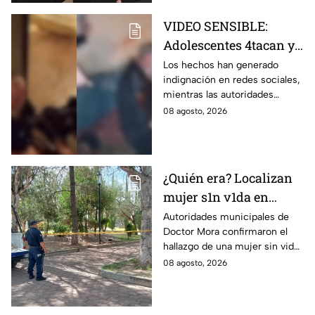
VIDEO SENSIBLE:
Adolescentes 4tacan y
quem4n a un abuelito
Los hechos han generado
indignación en redes sociales,
dentro de su casa
mientras las autoridades
investigan las circunstancias
08 agosto, 2026
del accidente.
¿Quién era? Localizan
mujer s1n v1da en
pleno centro histórico;
Autoridades municipales de
Doctor Mora confirmaron el
esto se sabe
hallazgo de una mujer sin vida
en la Alameda Municipal.
08 agosto, 2026