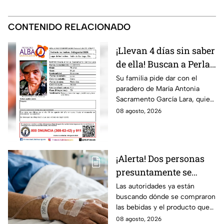
CONTENIDO RELACIONADO
¡Llevan 4 días sin saber
de ella! Buscan a Perla
Alejandra Martín del
Su familia pide dar con el
paradero de María Antonia
Campo Medina,
Sacramento García Lara, quien
desaparecida en
fue vista por última vez el 4 de
08 agosto, 2026
Guanajuato
agosto.
¡Alerta! Dos personas
presuntamente se
encuentran delicadas
Las autoridades ya están
buscando dónde se compraron
por ingerir bebidas
las bebidas y el producto que
alcohólicas
causó la intoxicación.
08 agosto, 2026