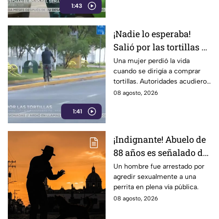
1:43
las calles.
¡Nadie lo esperaba!
Salió por las tortillas y
nunca regresó tras
Una mujer perdió la vida
cuando se dirigía a comprar
perder la v1da en el
tortillas. Autoridades acudieron
camino
al lugar tras el reporte de
08 agosto, 2026
vecinos. Conoce los detalles
1:41
de la tragedia.
¡Indignante! Abuelo de
88 años es señalado de
4busar de una canina
Un hombre fue arrestado por
agredir sexualmente a una
frente a un parque con
perrita en plena vía pública.
men0res
08 agosto, 2026