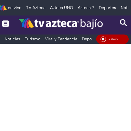
en vivo
TV Azteca
Azteca UNO
Azteca 7
Deportes
Notic
Noticias
Turismo
Viral y Tendencia
Deportes
Espectáculos
En Vivo