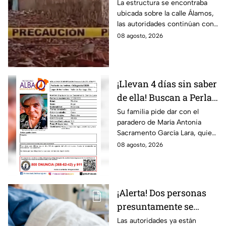
intensa lluvia en León;
La estructura se encontraba
ubicada sobre la calle Álamos,
¿hay personas
las autoridades continúan con
lesionadas?
las investigaciones.
08 agosto, 2026
¡Llevan 4 días sin saber
de ella! Buscan a Perla
Alejandra Martín del
Su familia pide dar con el
paradero de María Antonia
Campo Medina,
Sacramento García Lara, quien
desaparecida en
fue vista por última vez el 4 de
08 agosto, 2026
Guanajuato
agosto.
¡Alerta! Dos personas
presuntamente se
encuentran delicadas
Las autoridades ya están