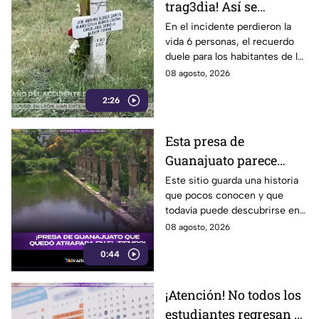
trag3dia! Así se
recuerda el fuerte
En el incidente perdieron la
vida 6 personas, el recuerdo
accidente de un tren en
duele para los habitantes de la
Irapuato
localidad.
08 agosto, 2026
2:26
Esta presa de
Guanajuato parece
haberse quedado
Este sitio guarda una historia
que pocos conocen y que
atrapada en el tiempo;
todavía puede descubrirse en
¿cuál es?
Guanajuato.
08 agosto, 2026
0:44
¡Atención! No todos los
estudiantes regresan a