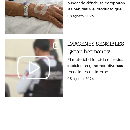
buscando dónde se compraron
por ingerir bebidas
las bebidas y el producto que
alcohólicas
causó la intoxicación.
08 agosto, 2026
adulteradas en Celaya:
esto sabemos
IMÁGENES SENSIBLES
| ¡Eran hermanos!
Captan brut4l agresión
El material difundido en redes
sociales ha generado diversas
contra un hombre que
reacciones en internet.
perdió la vid4
08 agosto, 2026