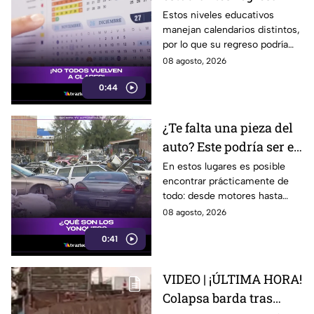
clases; este es el
Estos niveles educativos
manejan calendarios distintos,
calendario escolar
por lo que su regreso podría
2026-2027; ¿afectará a
ser antes o después.
08 agosto, 2026
Guanajuato?
0:44
¿Te falta una pieza del
auto? Este podría ser el
lugar ideal para los
En estos lugares es posible
encontrar prácticamente de
automovilistas
todo: desde motores hasta
transmisores.
08 agosto, 2026
0:41
VIDEO | ¡ÚLTIMA HORA!
Colapsa barda tras