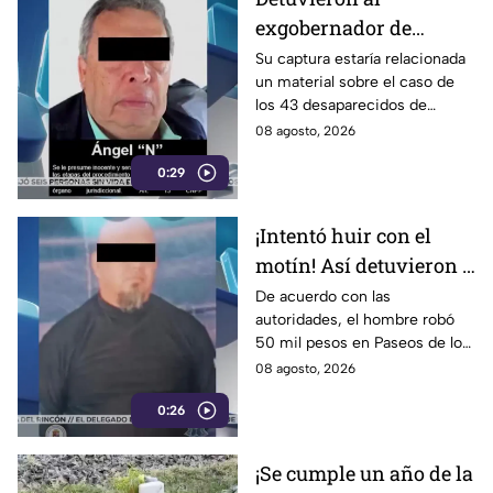
exgobernador de
Guerrero, Ángel
Su captura estaría relacionada
un material sobre el caso de
Aguirre Rivero
los 43 desaparecidos de
Ayotzinapa
08 agosto, 2026
0:29
¡Intentó huir con el
motín! Así detuvieron a
un presunto
De acuerdo con las
autoridades, el hombre robó
responsable de asaltar
50 mil pesos en Paseos de los
a su víctima en León
Insurgentes
08 agosto, 2026
0:26
¡Se cumple un año de la