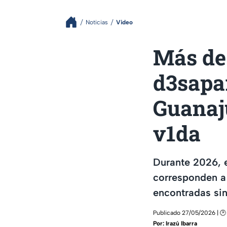
Noticias
Video
Más de
d3sapar
Guanaju
v1da
Durante 2026, 
corresponden a 
encontradas sin
Publicado 27/05/2026 | 🕑
Por:
Irazú Ibarra