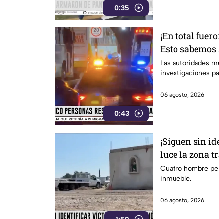
0:35
¡En total fuer
Esto sabemos s
de los afectad
Las autoridades mu
investigaciones pa
León
06 agosto, 2026
0:43
¡Siguen sin ide
luce la zona t
una pensión e
Cuatro hombre perdi
inmueble.
06 agosto, 2026