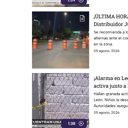
1:59
¡ÚLTIMA HORA!
Distribuidor J
sabemos
Se recomienda a lo
alternas ante el c
en la zona.
05 agosto, 2026
¡Alarma en Le
activa junto a
Hallan granada acti
León. Niños la desc
Autoridades asegur
05 agosto, 2026
1:38