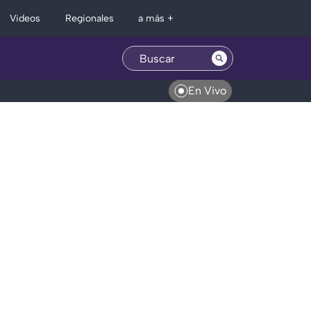
Regionales
Videos
a más +
En Vivo