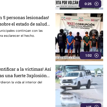
0:25
on 5 personas lesionadas!
obre el estado de salud
os en la Estación Delta en
nicipales continúan con las
ra esclarecer el hecho.
1:02
ntificar a la víctimas! Así
ras una fuerte 3xplosión
n Jalisco
eron la vida al interior del