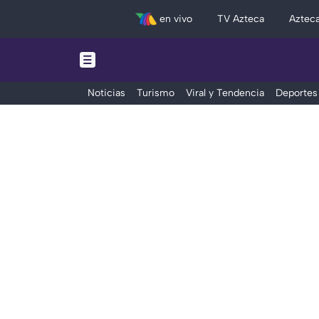
en vivo
TV Azteca
Aztec
Noticias
Turismo
Viral y Tendencia
Deportes