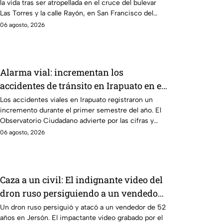
la vida tras ser atropellada en el cruce del bulevar
Las Torres y la calle Rayón, en San Francisco del
Rincón.
06 agosto, 2026
Alarma vial: incrementan los
accidentes de tránsito en Irapuato en el
primer semestre
Los accidentes viales en Irapuato registraron un
incremento durante el primer semestre del año. El
Observatorio Ciudadano advierte por las cifras y
percances.
06 agosto, 2026
Caza a un civil: El indignante video del
dron ruso persiguiendo a un vendedor
de verduras en Ucrania
Un dron ruso persiguió y atacó a un vendedor de 52
años en Jersón. El impactante video grabado por el