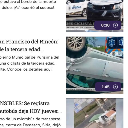
ue estuvo al borde de la muerte
 dulce. ¡Así ocurrió el suceso!
0:30
an Francisco del Rincón:
e la tercera edad
r vehículo oficial
ierno Municipal de Purísima del
una ciclista de la tercera edad,
te. Conoce los detalles aquí.
1:45
SIBLES: Se registra
autobús deja HOY jueves:
arios heridos
tro de un microbús de transporte
a, cerca de Damasco, Siria, dejó