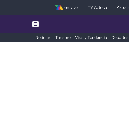
en vivo
TV Azteca
Aztec
Noticias
Turismo
Viral y Tendencia
Deportes