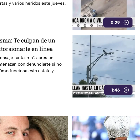
tas y varios heridos este jueves.
0:29
sma: Te culpan de un
xtorsionarte en línea
ensaje fantasma": abres un
amenazan con denunciarte si no
ómo funciona esta estafa y
1:46