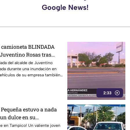
Google News!
la camioneta BLINDADA
 Juventino Rosas tras
da por el agua en Celaya
ada del alcalde de Juventino
ada durante una inundación en
vehículos de su empresa también
os.
2:33
a! Pequeña estuvo a nada
un dulce en su
cción de testigo fue
te en Tampico! Un valiente joven