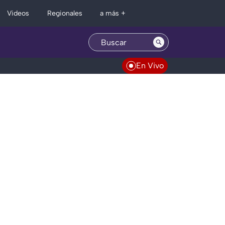
Regionales
Videos
a más +
En Vivo