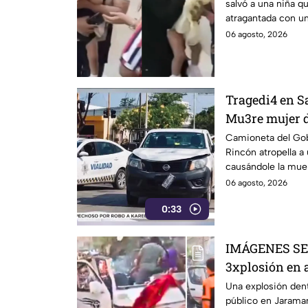
salvó a una niña q
clave | VIDEO
atragantada con un
06 agosto, 2026
Tragedi4 en S
Mu3re mujer d
atropell4da po
Camioneta del Gob
Rincón atropella a 
causándole la muer
06 agosto, 2026
0:33
IMÁGENES SEN
3xplosión en 
3 mu3rtos y v
Una explosión den
público en Jaraman