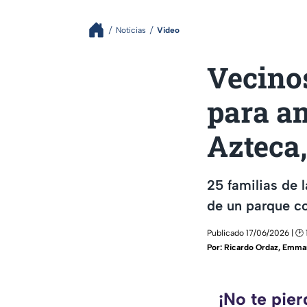
Noticias
Video
Vecinos
para am
Azteca
25 familias de 
de un parque co
Publicado 17/06/2026 | 🕑 
Por:
Ricardo Ordaz
,
Emman
¡No te pie