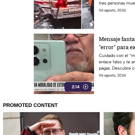
tres personas muer
06 agosto, 2026
Mensaje fanta
"error" para e
Cuidado con el “m
enlace falso y te 
pagas. Descubre c
protégete.
06 agosto, 2026
2:14