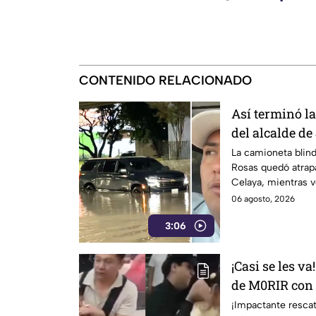
CONTENIDO RELACIONADO
Así terminó 
del alcalde de
quedar atrapa
La camioneta blind
Rosas quedó atrap
Celaya, mientras 
resultaron afectad
06 agosto, 2026
3:06
¡Casi se les v
de M0RIR con 
G4RGANTA; rea
¡Impactante resca