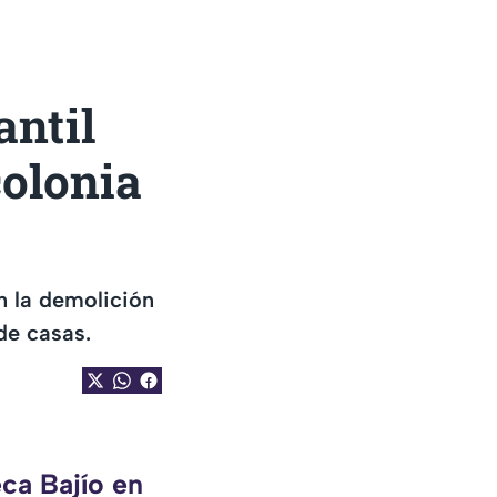
antil
colonia
n la demolición
de casas.
ca Bajío en