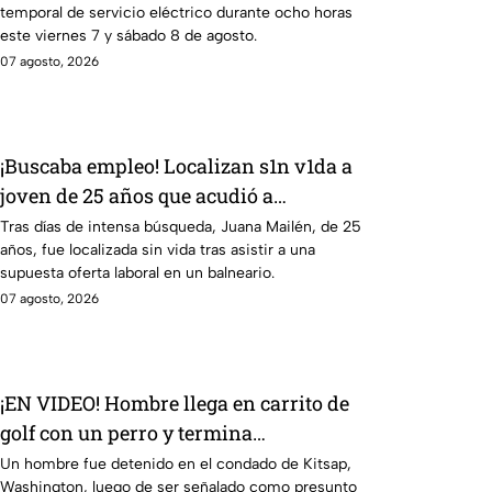
temporal de servicio eléctrico durante ocho horas
en 9 sitios
este viernes 7 y sábado 8 de agosto.
07 agosto, 2026
¡Buscaba empleo! Localizan s1n v1da a
joven de 25 años que acudió a
entrevista de trabajo falsa
Tras días de intensa búsqueda, Juana Mailén, de 25
años, fue localizada sin vida tras asistir a una
supuesta oferta laboral en un balneario.
07 agosto, 2026
¡EN VIDEO! Hombre llega en carrito de
golf con un perro y termina
DESATANDO inc3ndio en una casa
Un hombre fue detenido en el condado de Kitsap,
Washington, luego de ser señalado como presunto