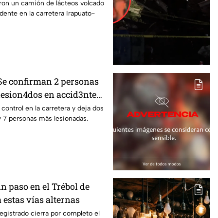
rapuato
ron un camión de lácteos volcado
idente en la carretera Irapuato-
 Se confirman 2 personas
 lesion4dos en accid3nte
rapuato; esto se sabe
l control en la carretera y deja dos
y 7 personas más lesionadas.
Sin paso en el Trébol de
 estas vías alternas
egistrado cierra por completo el