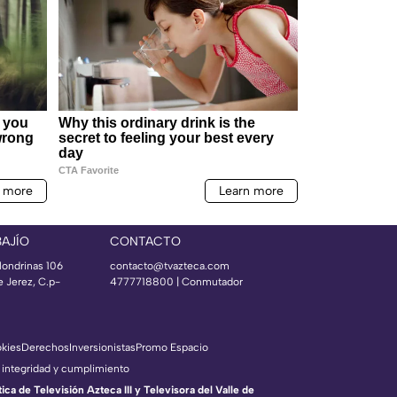
BAJÍO
CONTACTO
londrinas 106
contacto@tvazteca.com
e Jerez, C.p-
4777718800 | Conmutador
okies
Derechos
Inversionistas
Promo Espacio
 integridad y cumplimiento
a de Televisión Azteca III y Televisora del Valle de