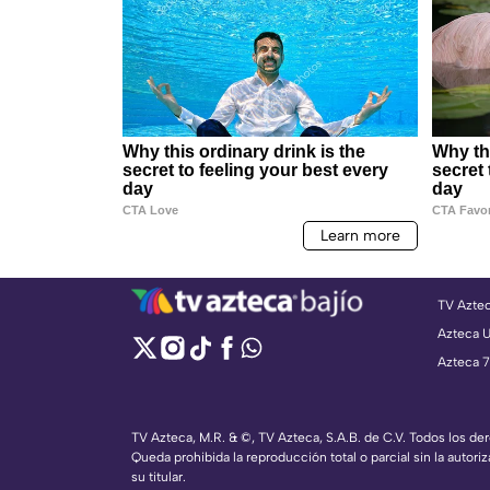
TV Azte
Azteca 
Azteca 7
TV Azteca, M.R. & ©, TV Azteca, S.A.B. de C.V. Todos los d
Queda prohibida la reproducción total o parcial sin la autoriz
su titular.