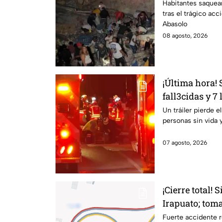
carretera de I
Habitantes saquea
tras el trágico acc
Abasolo
08 agosto, 2026
¡Última hora!
fall3cidas y 7
carretero en I
Un tráiler pierde e
personas sin vida 
07 agosto, 2026
¡Cierre total! 
Irapuato; toma
Fuerte accidente r