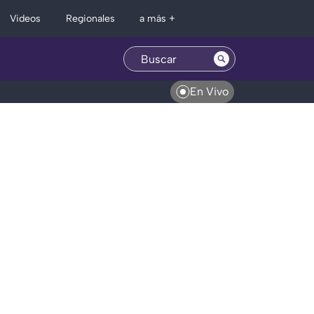
Regionales
Videos
a más +
En Vivo