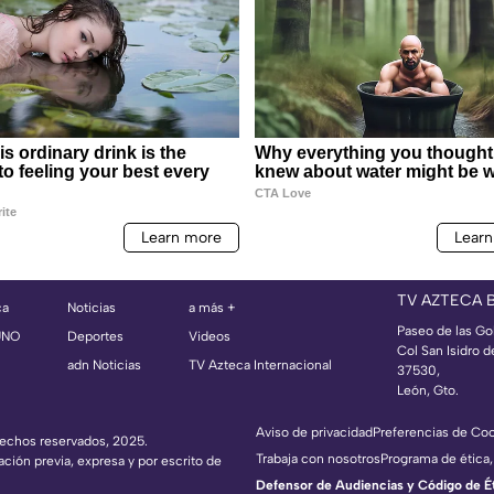
TV AZTECA 
ca
Noticias
a más +
Paseo de las Go
UNO
Deportes
Videos
Col San Isidro d
adn Noticias
TV Azteca Internacional
37530,
León, Gto.
Aviso de privacidad
Preferencias de Co
erechos reservados, 2025.
Trabaja con nosotros
Programa de ética,
ación previa, expresa y por escrito de
Defensor de Audiencias y Código de Étic