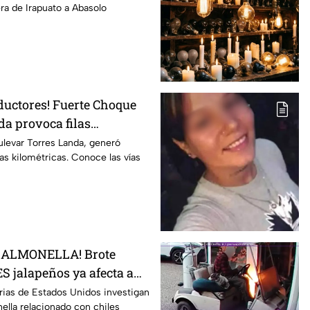
era de Irapuato a Abasolo
ductores! Fuerte Choque
da provoca filas
 esta altura
ulevar Torres Landa, generó
ilas kilométricas. Conoce las vías
SALMONELLA! Brote
S jalapeños ya afecta a
rias de Estados Unidos investigan
ella relacionado con chiles