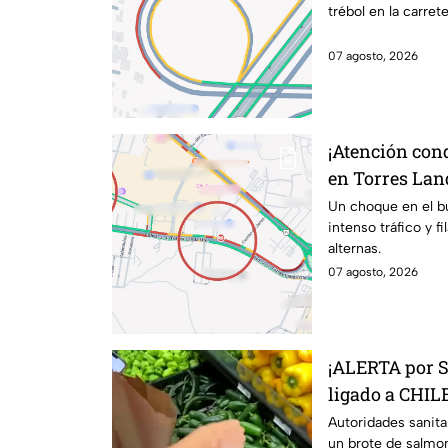
trébol en la carret
07 agosto, 2026
¡Atención con
en Torres Lan
kilométricas a
Un choque en el b
intenso tráfico y f
alternas.
07 agosto, 2026
¡ALERTA por 
ligado a CHILE
27 estados
Autoridades sanita
un brote de salmon