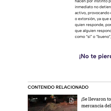
hacen por instinto 
inmediato no detien
activo, provocando 
o extorsión, ya que 
quien responde, por
que alguien respond
como “sí” o “bueno”
¡No te pie
CONTENIDO RELACIONADO
¡Se llevaron t
mercancía del 