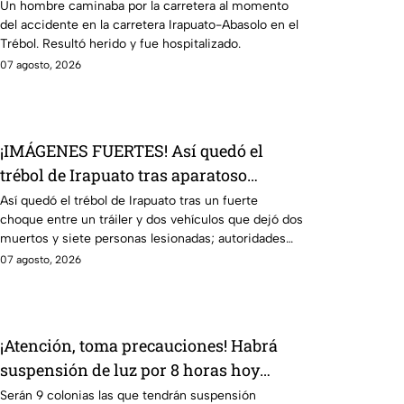
accid3nte en Irapuato
Un hombre caminaba por la carretera al momento
del accidente en la carretera Irapuato-Abasolo en el
Trébol. Resultó herido y fue hospitalizado.
07 agosto, 2026
¡IMÁGENES FUERTES! Así quedó el
trébol de Irapuato tras aparatoso
choque; hay mu3rtos y lesionados
Así quedó el trébol de Irapuato tras un fuerte
choque entre un tráiler y dos vehículos que dejó dos
muertos y siete personas lesionadas; autoridades
siguen en la zona
07 agosto, 2026
¡Atención, toma precauciones! Habrá
suspensión de luz por 8 horas hoy
viernes 7 y mañana sábado 8 de agosto
Serán 9 colonias las que tendrán suspensión