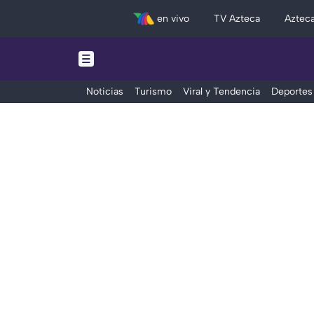
en vivo
TV Azteca
Aztec
Noticias
Turismo
Viral y Tendencia
Deportes