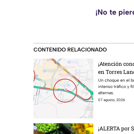
¡No te pie
CONTENIDO RELACIONADO
¡Atención con
en Torres Lan
kilométricas a
Un choque en el b
intenso tráfico y f
alternas.
07 agosto, 2026
¡ALERTA por 