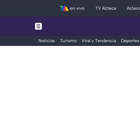
en vivo
TV Azteca
Aztec
Noticias
Turismo
Viral y Tendencia
Deportes