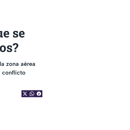
ue se
dos?
 la zona aérea
 conflicto