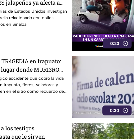
S jalapeños ya afecta a
rias de Estados Unidos investigan
ella relacionado con chiles
os en Sinaloa.
0:23
a TR4GEDIA en Irapuato:
el lugar donde MURI3RON
arroll4das por el tren
gico accidente que cobró la vida
 Irapuato, flores, veladoras y
n en el sitio como recuerdo de
0:30
a los testigos
sta que le sirven