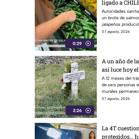
ligado a CHILE
27 estados
Autoridades sanita
un brote de salmon
jalapeños producid
07 agosto, 2026
0:29
A un año de l
así luce hoy 
seis personas 
A 12 meses del trá
de seis personas en
murales permanece
las víctimas.
07 agosto, 2026
2:26
La 4T cuestion
protegidos… ha