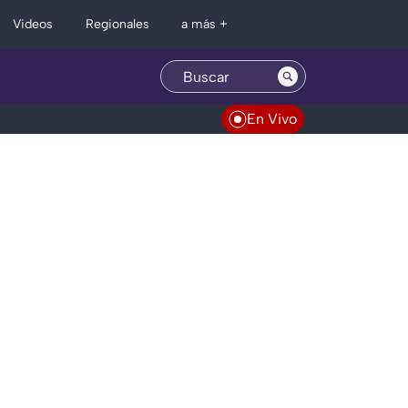
Regionales
Videos
a más +
En Vivo