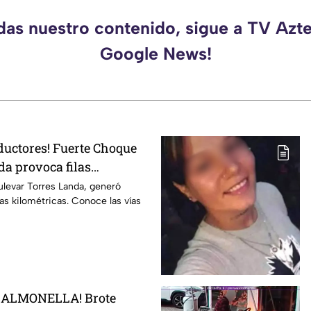
rdas nuestro contenido, sigue a TV Azte
Google News!
ductores! Fuerte Choque
da provoca filas
 esta altura
ulevar Torres Landa, generó
ilas kilométricas. Conoce las vías
SALMONELLA! Brote