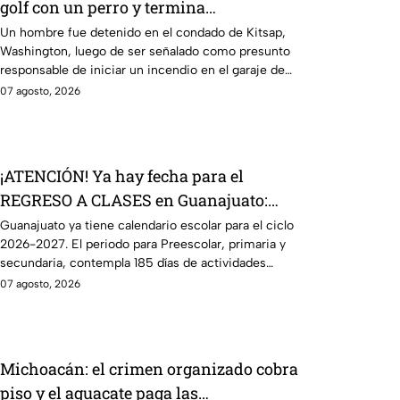
golf con un perro y termina
DESATANDO inc3ndio en una casa
Un hombre fue detenido en el condado de Kitsap,
Washington, luego de ser señalado como presunto
responsable de iniciar un incendio en el garaje de
una vivienda.
07 agosto, 2026
¡ATENCIÓN! Ya hay fecha para el
REGRESO A CLASES en Guanajuato:
esto marca el calendario 2026-2027
Guanajuato ya tiene calendario escolar para el ciclo
2026-2027. El periodo para Preescolar, primaria y
secundaria, contempla 185 días de actividades
escolares.
07 agosto, 2026
Michoacán: el crimen organizado cobra
piso y el aguacate paga las