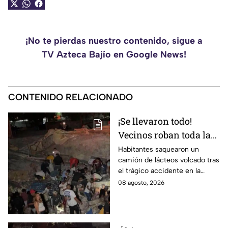
¡No te pierdas nuestro contenido, sigue a
TV Azteca Bajío en Google News!
CONTENIDO RELACIONADO
¡Se llevaron todo!
Vecinos roban toda la
mercancía del tráiler
Habitantes saquearon un
camión de lácteos volcado tras
volcado en la carretera
el trágico accidente en la
de Irapuato
carretera Irapuato-Abasolo
08 agosto, 2026