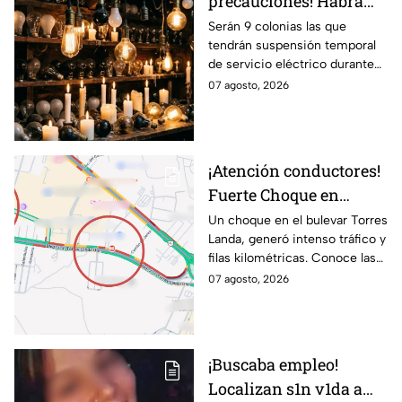
precauciones! Habrá
suspensión de luz por 8
Serán 9 colonias las que
tendrán suspensión temporal
horas hoy viernes 7 y
de servicio eléctrico durante
mañana sábado 8 de
ocho horas este viernes 7 y
07 agosto, 2026
agosto en 9 sitios
sábado 8 de agosto.
¡Atención conductores!
Fuerte Choque en
Torres Landa provoca
Un choque en el bulevar Torres
Landa, generó intenso tráfico y
filas kilométricas a esta
filas kilométricas. Conoce las
altura
vías alternas.
07 agosto, 2026
¡Buscaba empleo!
Localizan s1n v1da a