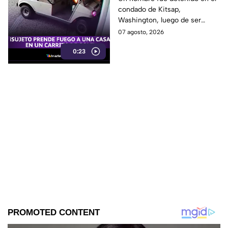
condado de Kitsap,
DESATANDO inc3ndio
Washington, luego de ser
en una casa
señalado como presunto
07 agosto, 2026
responsable de iniciar un
0:23
incendio en el garaje de una
vivienda.