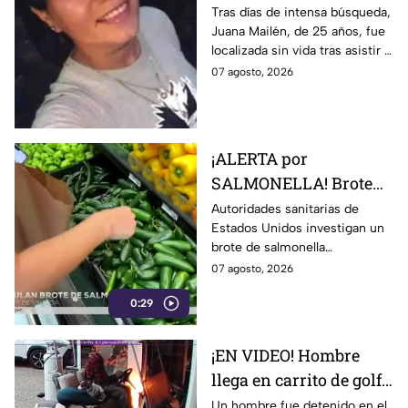
joven de 25 años que
Tras días de intensa búsqueda,
Juana Mailén, de 25 años, fue
acudió a entrevista de
localizada sin vida tras asistir a
trabajo falsa
una supuesta oferta laboral en
07 agosto, 2026
un balneario.
¡ALERTA por
SALMONELLA! Brote
ligado a CHILES
Autoridades sanitarias de
Estados Unidos investigan un
jalapeños ya afecta a 27
brote de salmonella
estados
relacionado con chiles
07 agosto, 2026
jalapeños producidos en
0:29
Sinaloa.
¡EN VIDEO! Hombre
llega en carrito de golf
con un perro y termina
Un hombre fue detenido en el