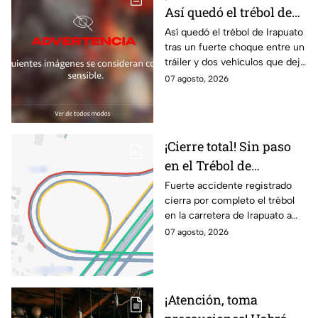
Así quedó el trébol de
Irapuato tras aparatoso
Así quedó el trébol de Irapuato
tras un fuerte choque entre un
choque; hay mu3rtos y
tráiler y dos vehículos que dejó
lesionados
dos muertos y siete personas
07 agosto, 2026
lesionadas; autoridades siguen
en la zona
¡Cierre total! Sin paso
en el Trébol de
Irapuato; toma estas
Fuerte accidente registrado
cierra por completo el trébol
vías alternas
en la carretera de Irapuato a
Abasolo
07 agosto, 2026
¡Atención, toma