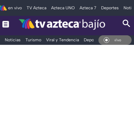
en vivo
TV Azteca
Azteca UNO
Azteca 7
Deportes
Notic
Noticias
Turismo
Viral y Tendencia
Deportes
Espectáculos
En Vivo