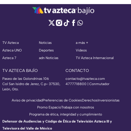
TV Azteca
Noticias
a más +
Azteca UNO
Deportes
Videos
Azteca 7
adn Noticias
TV Azteca Internacional
TV AZTECA BAJÍO
CONTACTO
Paseo de las Golondrinas 106
contacto@tvazteca.com
Col San Isidro de Jerez, C.p- 37530,
4777718800 | Conmutador
León, Gto.
Aviso de privacidad
Preferencias de Cookies
Derechos
Inversionistas
Promo Espacio
Trabaja con nosotros
Programa de ética, integridad y cumplimiento
Defensor de Audiencias y Código de Ética de Televisión Azteca III y
Televisora del Valle de México