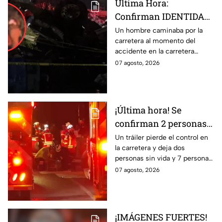
Última Hora:
Confirman IDENTIDAD
de uno de los
Un hombre caminaba por la
carretera al momento del
lesionados tras fatal
accidente en la carretera
accid3nte en Irapuato
Irapuato-Abasolo en el Trébol.
07 agosto, 2026
Resultó herido y fue
hospitalizado.
¡Última hora! Se
confirman 2 personas
fall3cidas y 7
Un tráiler pierde el control en
la carretera y deja dos
lesion4dos en
personas sin vida y 7 personas
accid3nte carretero en
más lesionadas.
07 agosto, 2026
Irapuato; esto se sabe
¡IMÁGENES FUERTES!