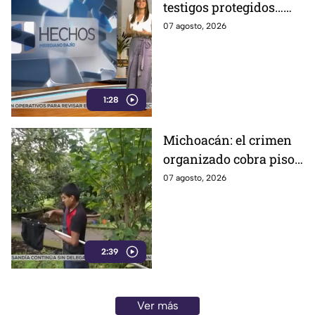
testigos protegidos…
hasta que le sirven
07 agosto, 2026
1:28
Michoacán: el crimen
organizado cobra piso
y el aguacate paga las
07 agosto, 2026
consecuencias
2:39
Ver más