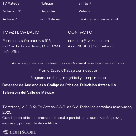
TV Azteca
Noticias
a más +
Azteca UNO
Deportes
Videos
Azteca 7
adn Noticias
TV Azteca Internacional
TV AZTECA BAJÍO
CONTACTO
Paseo de las Golondrinas 106
contacto@tvazteca.com
Col San Isidro de Jerez, C.p- 37530,
4777718800 | Conmutador
León, Gto.
Aviso de privacidad
Preferencias de Cookies
Derechos
Inversionistas
Promo Espacio
Trabaja con nosotros
Programa de ética, integridad y cumplimiento
Defensor de Audiencias y Código de Ética de Televisión Azteca III y
Televisora del Valle de México
TV Azteca, M.R. & ©, TV Azteca, S.A.B. de C.V. Todos los derechos reservados,
2025.
Queda prohibida la reproducción total o parcial sin la autorización previa,
expresa y por escrito de su titular.