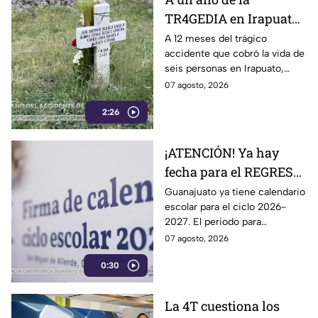
TR4GEDIA en Irapuato:
así luce hoy el lugar
A 12 meses del trágico
accidente que cobró la vida de
donde MURI3RON seis
seis personas en Irapuato,
personas arroll4das
flores, veladoras y murales
07 agosto, 2026
por el tren
permanecen en el sitio como
2:26
recuerdo de las víctimas.
¡ATENCIÓN! Ya hay
fecha para el REGRESO
A CLASES en
Guanajuato ya tiene calendario
escolar para el ciclo 2026-
Guanajuato: esto marca
2027. El periodo para
el calendario 2026-
Preescolar, primaria y
07 agosto, 2026
2027
secundaria, contempla 185
0:30
días de actividades escolares.
La 4T cuestiona los