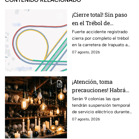
CONTENIDO RELACIONADO
¡Cierre total! Sin paso
en el Trébol de
Irapuato; toma estas
Fuerte accidente registrado
cierra por completo el trébol
vías alternas
en la carretera de Irapuato a
Abasolo
07 agosto, 2026
¡Atención, toma
precauciones! Habrá
suspensión de luz por 8
Serán 9 colonias las que
tendrán suspensión temporal
horas hoy viernes 7 y
de servicio eléctrico durante
mañana sábado 8 de
ocho horas este viernes 7 y
07 agosto, 2026
agosto en 9 sitios
sábado 8 de agosto.