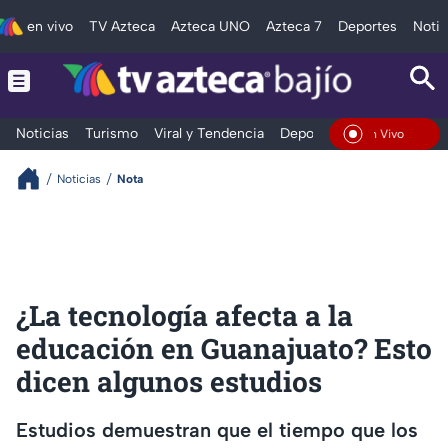
en vivo
TV Azteca
Azteca UNO
Azteca 7
Deportes
Notic
Noticias
Turismo
Viral y Tendencia
Deportes
Espectáculos
En Vivo
Noticias
Nota
¿La tecnología afecta a la
educación en Guanajuato? Esto
dicen algunos estudios
Estudios demuestran que el tiempo que los