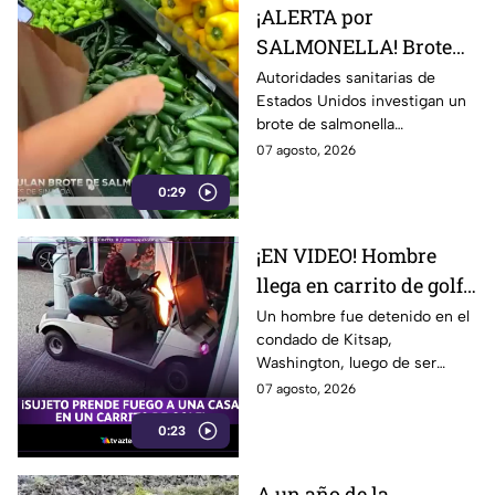
¡ALERTA por
SALMONELLA! Brote
ligado a CHILES
Autoridades sanitarias de
Estados Unidos investigan un
jalapeños ya afecta a 27
brote de salmonella
estados
relacionado con chiles
07 agosto, 2026
jalapeños producidos en
0:29
Sinaloa.
¡EN VIDEO! Hombre
llega en carrito de golf
con un perro y termina
Un hombre fue detenido en el
condado de Kitsap,
DESATANDO inc3ndio
Washington, luego de ser
en una casa
señalado como presunto
07 agosto, 2026
responsable de iniciar un
0:23
incendio en el garaje de una
vivienda.
A un año de la