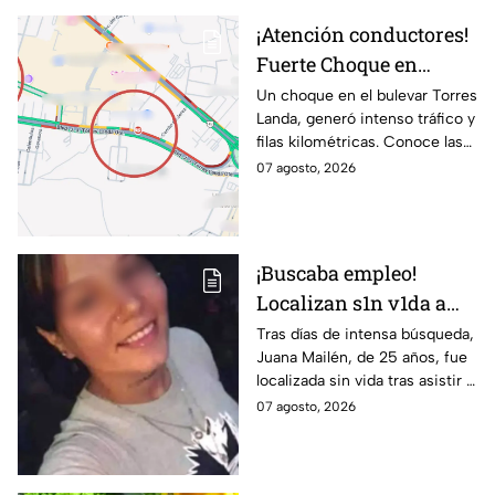
¡Atención conductores!
Fuerte Choque en
Torres Landa provoca
Un choque en el bulevar Torres
Landa, generó intenso tráfico y
filas kilométricas a esta
filas kilométricas. Conoce las
altura
vías alternas.
07 agosto, 2026
¡Buscaba empleo!
Localizan s1n v1da a
joven de 25 años que
Tras días de intensa búsqueda,
Juana Mailén, de 25 años, fue
acudió a entrevista de
localizada sin vida tras asistir a
trabajo falsa
una supuesta oferta laboral en
07 agosto, 2026
un balneario.