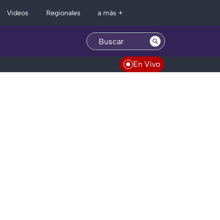
Regionales
Videos
a más +
En Vivo