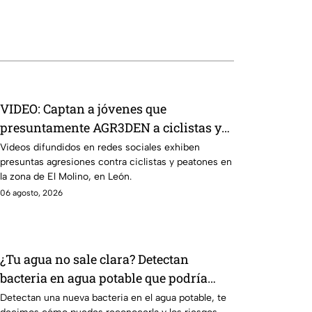
VIDEO: Captan a jóvenes que
presuntamente AGR3DEN a ciclistas y
peatones en la zona de El Molino, León
Videos difundidos en redes sociales exhiben
presuntas agresiones contra ciclistas y peatones en
¿Qué está pasando?
la zona de El Molino, en León.
06 agosto, 2026
¿Tu agua no sale clara? Detectan
bacteria en agua potable que podría
generar infecciones en casa
Detectan una nueva bacteria en el agua potable, te