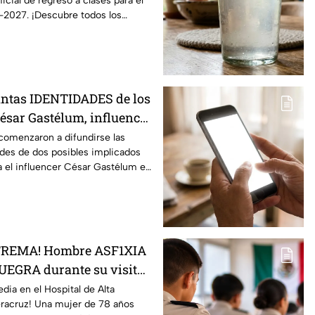
ficial de regreso a clases para el
-2027. ¡Descubre todos los
untas IDENTIDADES de los
César Gastélum, influencer
rante transmisión EN
comenzaron a difundirse las
des de dos posibles implicados
a el influencer César Gastélum en
TREMA! Hombre ASF1XIA
UEGRA durante su visita
al en México; así ocurrió
edia en el Hospital de Alta
eracruz! Una mujer de 78 años