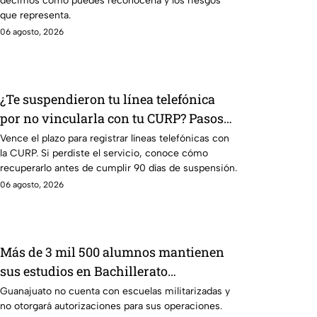
decimos cómo puedes reconocerla y los riesgos
que representa.
06 agosto, 2026
¿Te suspendieron tu línea telefónica
por no vincularla con tu CURP? Pasos
para recuperarla
Vence el plazo para registrar líneas telefónicas con
la CURP. Si perdiste el servicio, conoce cómo
recuperarlo antes de cumplir 90 días de suspensión.
06 agosto, 2026
Más de 3 mil 500 alumnos mantienen
sus estudios en Bachillerato
Militarizado en Guanajuato
Guanajuato no cuenta con escuelas militarizadas y
no otorgará autorizaciones para sus operaciones.