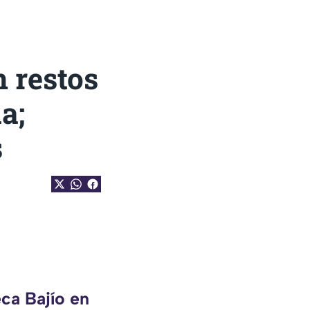
 restos
a;
s
ca Bajío en