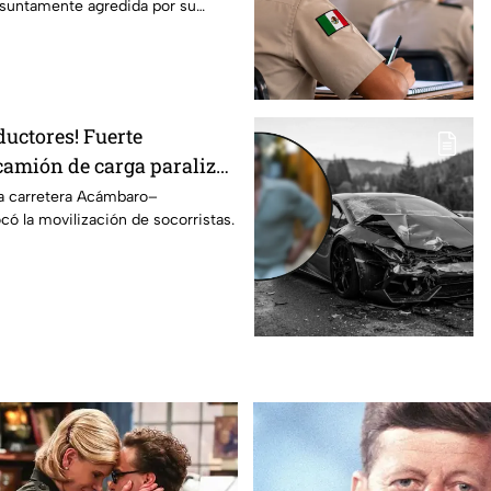
resuntamente agredida por su
ductores! Fuerte
camión de carga paraliza
carretera de Guanajuato
la carretera Acámbaro–
ó la movilización de socorristas.