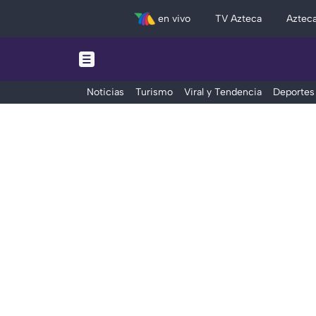
en vivo
TV Azteca
Aztec
Noticias
Turismo
Viral y Tendencia
Deportes