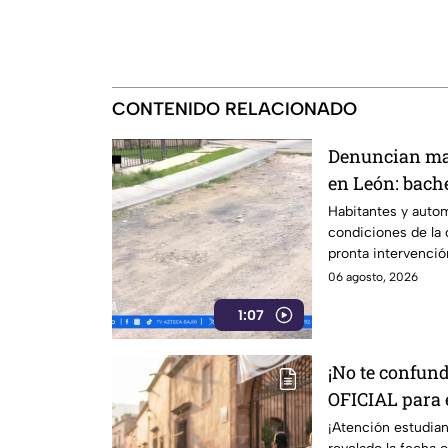
CONTENIDO RELACIONADO
Denuncian mal
en León: bache
tránsito
Habitantes y autom
condiciones de la c
pronta intervenció
reparación.
06 agosto, 2026
1:07
¡No te confund
OFICIAL para
Guanajuato; as
¡Atención estudia