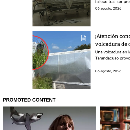
fallece tras ser p
propio yerno.
06 agosto, 2026
¡Atención con
volcadura de 
el tráfico en 
Una volcadura en 
Tarandacuao provoc
06 agosto, 2026