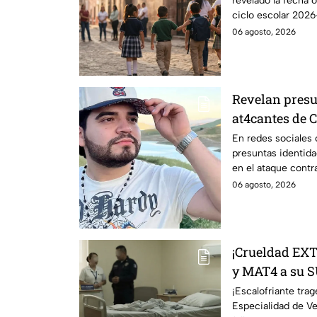
revelado la fecha o
calendario
ciclo escolar 2026
detalles!
06 agosto, 2026
Revelan pres
at4cantes de 
as3sinado du
En redes sociales 
presuntas identida
VIVO
en el ataque contr
Culiacán.
06 agosto, 2026
¡Crueldad EX
y MAT4 a su S
en este hospit
¡Escalofriante trag
Especialidad de V