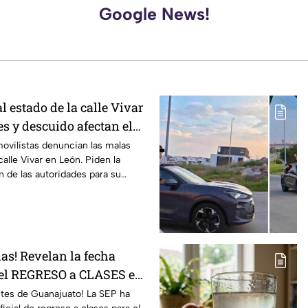
Google News!
 estado de la calle Vivar
s y descuido afectan el
ovilistas denuncian las malas
alle Vivar en León. Piden la
n de las autoridades para su
as! Revelan la fecha
 el REGRESO a CLASES en
í aparece en el
ntes de Guanajuato! La SEP ha