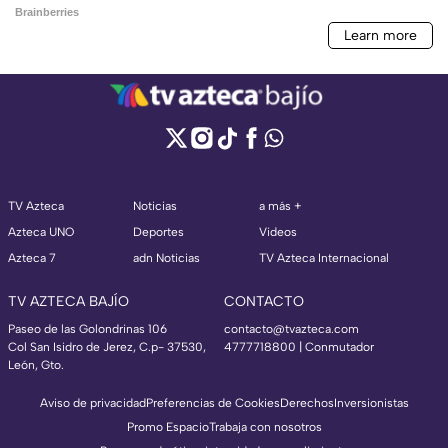
TV Azteca
Noticias
a más +
Azteca UNO
Deportes
Videos
Azteca 7
adn Noticias
TV Azteca Internacional
TV AZTECA BAJÍO
CONTACTO
Paseo de las Golondrinas 106
contacto@tvazteca.com
Col San Isidro de Jerez, C.p- 37530,
4777718800 | Conmutador
León, Gto.
Aviso de privacidad
Preferencias de Cookies
Derechos
Inversionistas
Promo Espacio
Trabaja con nosotros