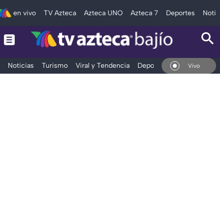
en vivo
TV Azteca
Azteca UNO
Azteca 7
Deportes
Notic
Noticias
Turismo
Viral y Tendencia
Deportes
Espectáculos
En Vivo