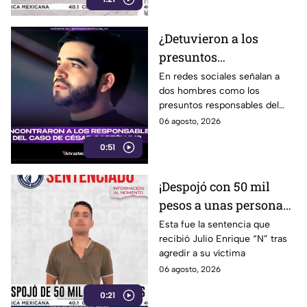
¿Detuvieron a los
presuntos
responsables del caso
En redes sociales señalan a
dos hombres como los
de César Gastélum?
presuntos responsables del
Esto sabemos
hecho.
06 agosto, 2026
0:51
¡Despojó con 50 mil
pesos a unas personas
en Irapuato! Así fue
Esta fue la sentencia que
recibió Julio Enrique “N” tras
detenido el presunto
agredir a su víctima
responsable
06 agosto, 2026
0:21