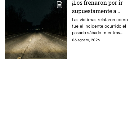
¡Los frenaron por ir
supuestamente a
exceso de velocidad!
Las víctimas relataron como
fue el incidente ocurrido el
Peregrinos de Nuevo
pasado sábado mientras
Laredo relatan cómo
regresaban de la Ciudad de
06 agosto, 2026
fueron asaltados en
México.
Irapuato