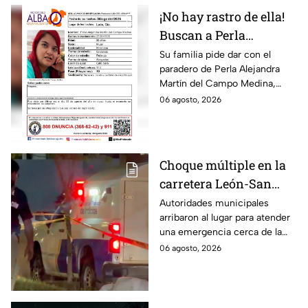
¡No hay rastro de ella!
Buscan a Perla
Alejandra Martín del
Su familia pide dar con el
paradero de Perla Alejandra
Campo Medina,
Martín del Campo Medina,
desaparecida en
quien fue vista por última vez
06 agosto, 2026
Guanajuato
el 5 de agosto.
Choque múltiple en la
carretera León-San
Francisco del Rincón;
Autoridades municipales
arribaron al lugar para atender
deja una persona sin
una emergencia cerca de la
vid4
comunidad de La Mora.
06 agosto, 2026