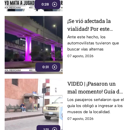
0:28
¡Se vió afectada la
vialidad! Por este
motivo cerraron el
Ante este hecho, los
automovilistas tuvieron que
Distribuidor Vial Juan
buscar vías alternas
Pablo II en León
07 agosto, 2026
0:31
VIDEO | ¡Pasaron un
mal momento! Guía de
turistas causa
Los pasajeros señalaron que el
guía los obligó a ingresar a los
indignación en
museos de la localidad.
Guanajuato Capital
07 agosto, 2026
1:21