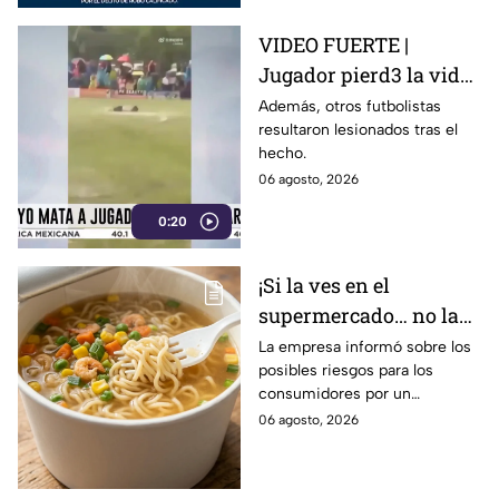
VIDEO FUERTE |
Jugador pierd3 la vid4
tras ser alcanzado por
Además, otros futbolistas
resultaron lesionados tras el
un rayo en pleno
hecho.
partido
06 agosto, 2026
0:20
¡Si la ves en el
supermercado… no la
compres! Retiran
La empresa informó sobre los
posibles riesgos para los
reconocida sopa
consumidores por un
instantánea por riesgo
ingrediente extra en el
06 agosto, 2026
en uno de sus
producto.
ingredientes