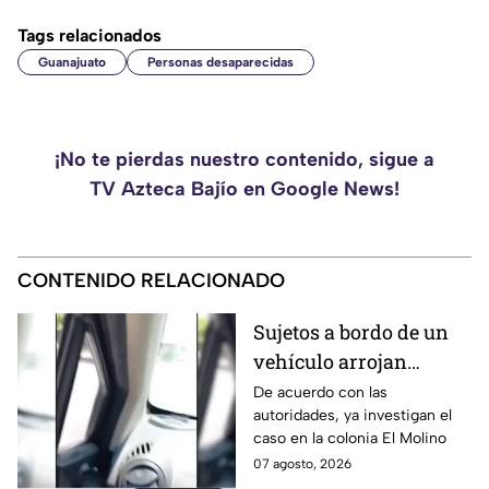
Tags relacionados
Guanajuato
Personas desaparecidas
¡No te pierdas nuestro contenido, sigue a
TV Azteca Bajío en Google News!
CONTENIDO RELACIONADO
Sujetos a bordo de un
vehículo arrojan
objetos peatones y
De acuerdo con las
autoridades, ya investigan el
ciclistas en este punto
caso en la colonia El Molino
en León
07 agosto, 2026