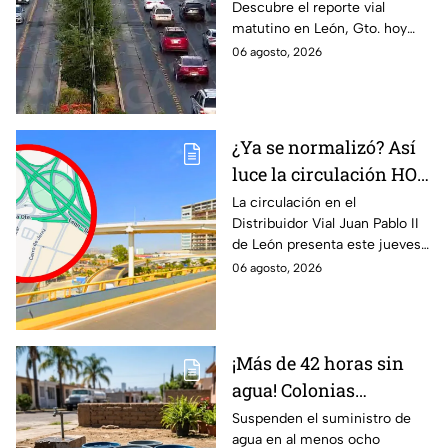
Descubre el reporte vial
León, Gto., hoy jueves 6
matutino en León, Gto. hoy
de agosto; reporte EN
jueves 6 de agosto. ¡Evita el
06 agosto, 2026
VIVO
tráfico en los bulevares más
congestionados.
¿Ya se normalizó? Así
luce la circulación HOY
jueves en el
La circulación en el
Distribuidor Vial Juan Pablo II
Distribuidor Juan
de León presenta este jueves
Pablo II de León
6 de agosto algunos puntos
06 agosto, 2026
con tráfico moderado rumbo a
Torres Landa y la zona de
Mulza.
¡Más de 42 horas sin
agua! Colonias
afectadas por
Suspenden el suministro de
agua en al menos ocho
mantenimiento de