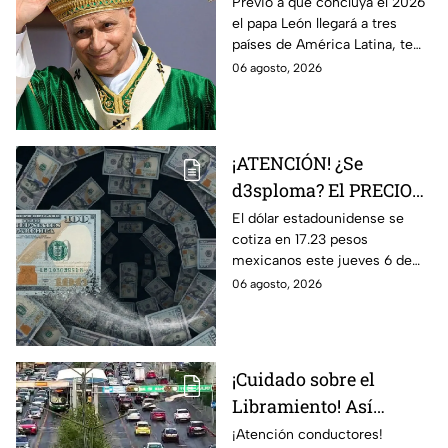
países de América
Previo a que concluya el 2026
el papa León llegará a tres
Latina en noviembre de
países de América Latina, te
este año 2026
contamos los detalles.
06 agosto, 2026
¡ATENCIÓN! ¿Se
d3sploma? El PRECIO
del dólar vuelve a bajar
El dólar estadounidense se
cotiza en 17.23 pesos
en Guanajuato: Así
mexicanos este jueves 6 de
amanece el tipo de
agosto de 2026, mostrando
06 agosto, 2026
cambio HOY 6 de
una tendencia a la baja
agosto
respecto a semanas
anteriores.
¡Cuidado sobre el
Libramiento! Así
amanece el tráfico en
¡Atención conductores!