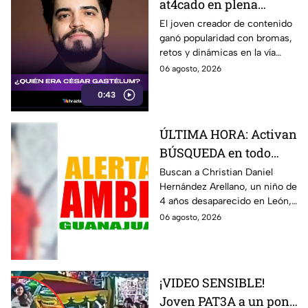
at4cado en plena
transmisión? Esto
El joven creador de contenido
ganó popularidad con bromas,
sabemos
retos y dinámicas en la vía
pública.
06 agosto, 2026
0:43
ÚLTIMA HORA: Activan
BÚSQUEDA en todo
Guanajuato de
Buscan a Christian Daniel
Hernández Arellano, un niño de
Christian Daniel,
4 años desaparecido en León,
pequeño de 4 años
Guanajuato. La Alerta Amber
06 agosto, 2026
desaparecido en León
fue activada.
¡VIDEO SENSIBLE!
Joven PAT3A a un pony