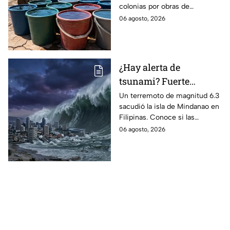
colonias por obras de
pozos
mantenimiento. Conoce
06 agosto, 2026
cuándo regresa el servicio.
¿Hay alerta de
tsunami? Fuerte
terremoto de magnitud
Un terremoto de magnitud 6.3
sacudió la isla de Mindanao en
6.3; esto es lo que se
Filipinas. Conoce si las
sabe
autoridades activaron la alerta
06 agosto, 2026
de tsunami y los reportes de
daños.