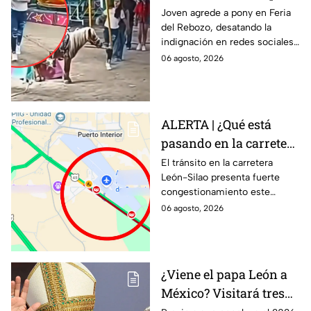
atado a una atracción
Joven agrede a pony en Feria
del Rebozo, desatando la
de feria; reacción de la
indignación en redes sociales.
agresora ENFURECE a
No te pierdas la reacción de la
06 agosto, 2026
las redes
agresora que ha enfurecido a
miles.
ALERTA | ¿Qué está
pasando en la carretera
León-Silao HOY jueves?
El tránsito en la carretera
León-Silao presenta fuerte
Reportan tráfico
congestionamiento este
intenso rumbo al
jueves 6 de agosto,
06 agosto, 2026
Aeropuerto
principalmente en la zona del
Aeropuerto.
¿Viene el papa León a
México? Visitará tres