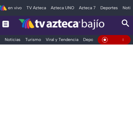
en vivo
TV Azteca
Azteca UNO
Azteca 7
Deportes
Notic
Noticias
Turismo
Viral y Tendencia
Deportes
Espectáculos
En Vivo