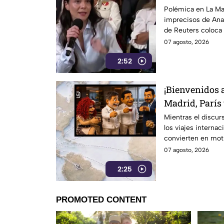
a TV Azteca
Polémica en La Mañ
imprecisos de Ana 
de Reuters coloca 
credibilidad.
07 agosto, 2026
2:52
¡Bienvenidos a
Madrid, París 
austeridad pu
Mientras el discur
los viajes internac
convierten en moti
cuestionamientos 
07 agosto, 2026
2:25