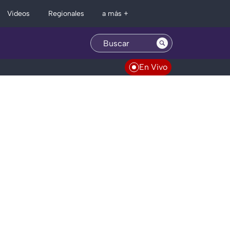
Regionales
Videos
a más +
En Vivo