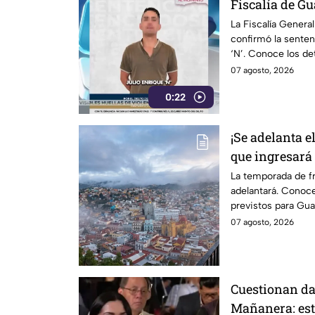
Fiscalía de G
condena
La Fiscalía Genera
confirmó la senten
‘N’. Conoce los de
impuesta.
07 agosto, 2026
0:22
¡Se adelanta el
que ingresará 
Guanajuato
La temporada de f
adelantará. Conoce
previstos para Gua
07 agosto, 2026
Cuestionan dat
Mañanera: est