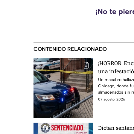
¡No te pie
CONTENIDO RELACIONADO
¡HORROR! Encu
una infestaci
GUSANOS, dent
Un macabro hallaz
Chicago, donde fu
almacenados sin re
condiciones inade
07 agosto, 2026
Dictan sentenc