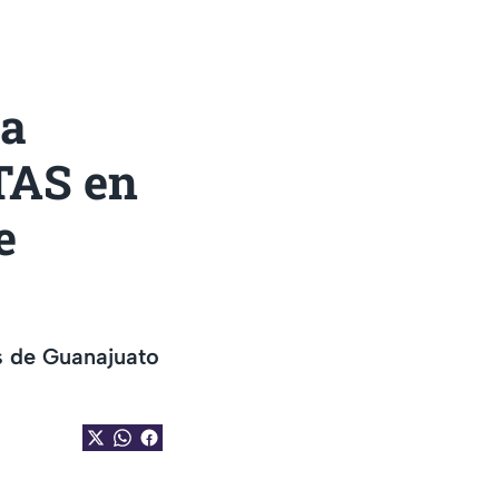
la
TAS en
e
s de Guanajuato