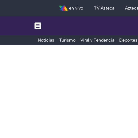
en vivo
TV Azteca
Aztec
Noticias
Turismo
Viral y Tendencia
Deportes