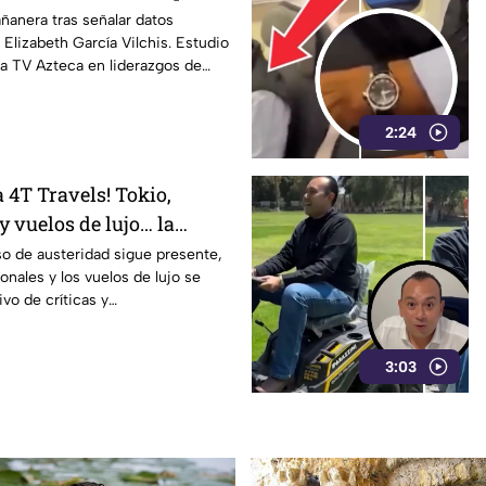
anera tras señalar datos
Elizabeth García Vilchis. Estudio
a TV Azteca en liderazgos de
2:24
 4T Travels! Tokio,
y vuelos de lujo… la
ede esperar
so de austeridad sigue presente,
ionales y los vuelos de lujo se
vo de críticas y
en redes.
3:03