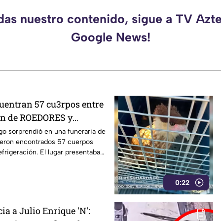
rdas nuestro contenido, sigue a TV Azte
Google News!
entran 57 cu3rpos entre
ón de ROEDORES y
ro de una funeraria
go sorprendió en una funeraria de
eron encontrados 57 cuerpos
frigeración. El lugar presentaba
cuadas.
0:22
ia a Julio Enrique 'N':