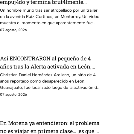
empuj4do y termina brut4lmente
ATROP3LLADO por un tráiler; así
Un hombre murió tras ser atropellado por un tráiler
en la avenida Ruiz Cortines, en Monterrey. Un video
ocurrió la trag3dia
muestra el momento en que aparentemente fue
empujado antes del hecho.
07 agosto, 2026
Así ENCONTRARON al pequeño de 4
años tras la Alerta activada en León,
Guanajuato: CONFIRMAN H4LLAZGO
Christian Daniel Hernández Arellano, un niño de 4
años reportado como desaparecido en León,
Guanajuato, fue localizado luego de la activación de
la Alerta.
07 agosto, 2026
En Morena ya entendieron: el problema
no es viajar en primera clase… ¡es que te