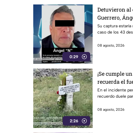
Detuvieron al
Guerrero, Áng
Su captura estaría 
caso de los 43 de
08 agosto, 2026
0:29
¡Se cumple un 
recuerda el fu
en Irapuato
En el incidente per
recuerdo duele para
08 agosto, 2026
2:26