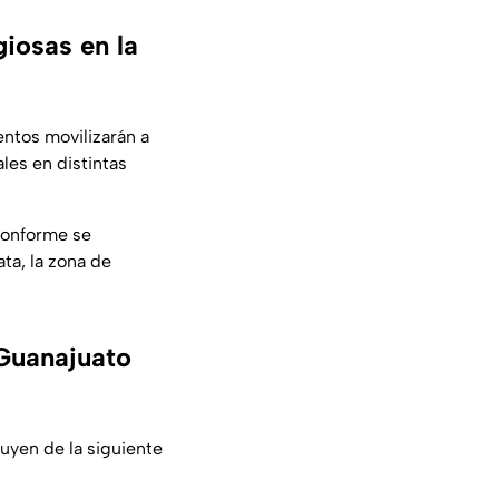
giosas en la
entos movilizarán a
les en distintas
 conforme se
ta, la zona de
 Guanajuato
buyen de la siguiente