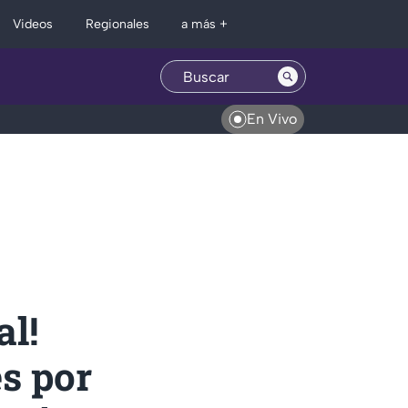
Regionales
Videos
a más +
En Vivo
l!
es por