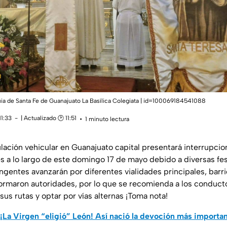
uia de Santa Fe de Guanajuato La Basílica Colegiata | id=100069184541088
11:33
| Actualizado 🕑 11:51
1 minuto lectura
lación vehicular en Guanajuato capital presentará interrupcio
 a lo largo de este domingo 17 de mayo debido a diversas fe
ingentes avanzarán por diferentes vialidades principales, barri
nformaron autoridades, por lo que se recomienda a los conduct
 sus rutas y optar por vías alternas ¡Toma nota!
¡La Virgen “eligió” León! Así nació la devoción más importan