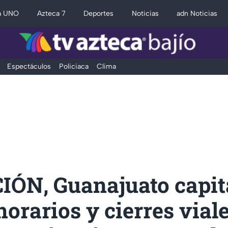
a UNO
Azteca 7
Deportes
Noticias
adn Noticias
Espectáculos
Policiaca
Clima
IÓN, Guanajuato capita
horarios y cierres vial