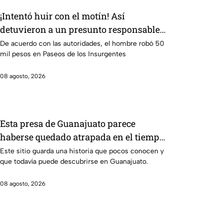
¡Intentó huir con el motín! Así
detuvieron a un presunto responsable
de asaltar a su víctima en León
De acuerdo con las autoridades, el hombre robó 50
mil pesos en Paseos de los Insurgentes
08 agosto, 2026
Esta presa de Guanajuato parece
haberse quedado atrapada en el tiempo;
¿cuál es?
Este sitio guarda una historia que pocos conocen y
que todavía puede descubrirse en Guanajuato.
08 agosto, 2026