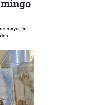
omingo
 de mayo, las
ido a