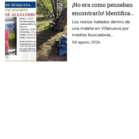
¡No era como pensaban
encontrarlo! Identifican
a menor de 17 años s1n
Los restos hallados dentro de
una maleta en Villanueva por
v1da dentro de una
madres buscadoras
maleta
pertenecen a un menor de 17
08 agosto, 2026
años, desaparecido desde
febrero de 2026.