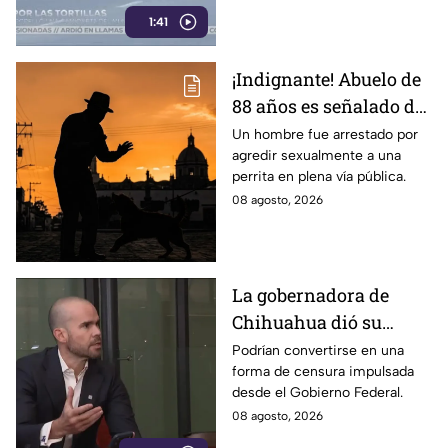
vecinos. Conoce los detalles
1:41
de la tragedia.
¡Indignante! Abuelo de
88 años es señalado de
4busar de una canina
Un hombre fue arrestado por
agredir sexualmente a una
frente a un parque con
perrita en plena vía pública.
men0res
08 agosto, 2026
La gobernadora de
Chihuahua dió su
postura sobre los
Podrían convertirse en una
forma de censura impulsada
nuevos lineamientos
desde el Gobierno Federal.
que podría afectar la
08 agosto, 2026
libertad de expresión