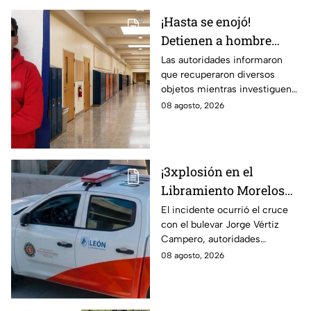
¡Hasta se enojó!
Detienen a hombre
dentro de una
Las autoridades informaron
que recuperaron diversos
secundaria de
objetos mientras investiguen
Guanajuato; así sucedió
las causas del incidente.
08 agosto, 2026
¡3xplosión en el
Libramiento Morelos
en León! Genera la
El incidente ocurrió el cruce
con el bulevar Jorge Vértiz
movilización de los
Campero, autoridades
cuerpos de emergencia;
acordonaron la zona.
08 agosto, 2026
esto sabemos