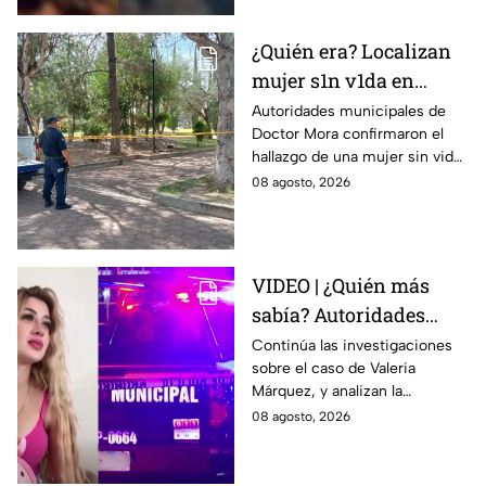
¿Quién era? Localizan
mujer s1n v1da en
pleno centro histórico;
Autoridades municipales de
Doctor Mora confirmaron el
esto se sabe
hallazgo de una mujer sin vida
en la Alameda Municipal.
08 agosto, 2026
VIDEO | ¿Quién más
sabía? Autoridades
investigan a 2 o 3
Continúa las investigaciones
sobre el caso de Valeria
personas más en el
Márquez, y analizan la
caso de Valeria
participación de otras
08 agosto, 2026
Márquez
personas sobre el hecho.