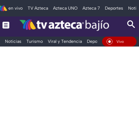
en vivo
TV Azteca
Azteca UNO
Azteca 7
Deportes
Notic
Noticias
Turismo
Viral y Tendencia
Deportes
Espectáculos
En Vivo