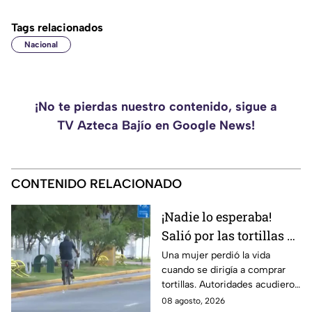
Tags relacionados
Nacional
¡No te pierdas nuestro contenido, sigue a
TV Azteca Bajío en Google News!
CONTENIDO RELACIONADO
¡Nadie lo esperaba!
Salió por las tortillas y
nunca regresó tras
Una mujer perdió la vida
cuando se dirigía a comprar
perder la v1da en el
tortillas. Autoridades acudieron
camino
al lugar tras el reporte de
08 agosto, 2026