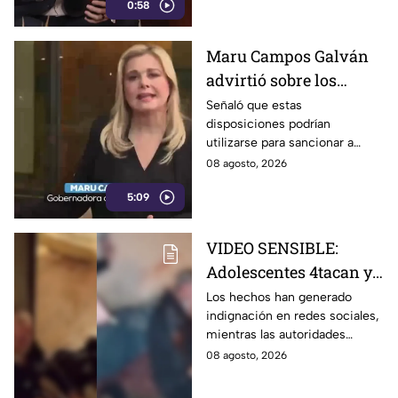
0:58
Maru Campos Galván
advirtió sobre los
riesgos de los nuevos
Señaló que estas
disposiciones podrían
lineamientos para la
utilizarse para sancionar a
libertad de expresión
medios y periodistas críticos
08 agosto, 2026
5:09
VIDEO SENSIBLE:
Adolescentes 4tacan y
quem4n a un abuelito
Los hechos han generado
indignación en redes sociales,
dentro de su casa
mientras las autoridades
investigan las circunstancias
08 agosto, 2026
del accidente.