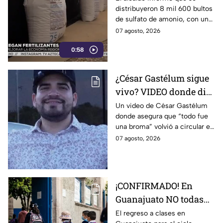
distribuyeron 8 mil 600 bultos
Miguel de Allende
de sulfato de amonio, con una
inversión cercana a los 3
07 agosto, 2026
millones de pesos para reducir
0:58
los costos de producción en el
campo
¿César Gastélum sigue
vivo? VIDEO donde dice
que “todo fue una
Un video de César Gastélum
donde asegura que “todo fue
broma” SE VIRALIZA
una broma” volvió a circular en
en redes; esto se sabe
redes sociales y generó dudas
07 agosto, 2026
entre usuarios.
¡CONFIRMADO! En
Guanajuato NO todas
las escuelas regresan a
El regreso a clases en