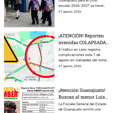
Guanajuato para el ciclo
clases el 31 de agosto;
escolar 2026-2027 ya tiene
esto debes saber
fecha, pero no todos los
07 agosto, 2026
estudiantes volverán a las aulas
el 31 de agosto.
¡ATENCIÓN! Reporten
avenidas COLAPSADAS
en el Morelos, Las
El tráfico en León registra
complicaciones este 7 de
Torres y San Juan
agosto en vialidades del norte
Bosco, en León HOY 7
de la ciudad. Bulevar Morelos,
07 agosto, 2026
de agosto ¿Qué pasó?
Las Torres y San Juan Bosco
presentan congestionamiento.
¡Atención Guanajuato!
Buscan al menor Luis
Eduardo Anzo Araiza
La Fiscalía General del Estado
de Guanajuato emitió una
desaparecido en San