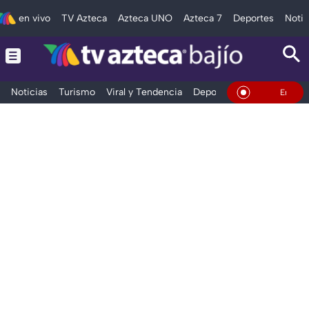
en vivo
TV Azteca
Azteca UNO
Azteca 7
Deportes
Notic
Noticias
Turismo
Viral y Tendencia
Deportes
Espectáculos
En Vivo