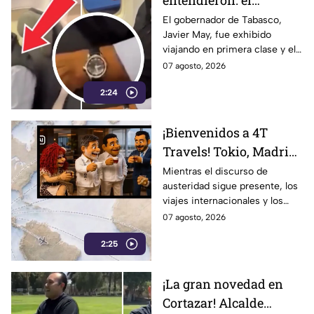
entendieron: el
problema no es viajar
El gobernador de Tabasco,
Javier May, fue exhibido
en primera clase… ¡es
viajando en primera clase y el
que te graben!
tema llegó hasta la dirigencia
07 agosto, 2026
nacional de Morena.
2:24
¡Bienvenidos a 4T
Travels! Tokio, Madrid,
París y vuelos de lujo…
Mientras el discurso de
austeridad sigue presente, los
la austeridad puede
viajes internacionales y los
esperar
vuelos de lujo se convierten en
07 agosto, 2026
motivo de críticas y
2:25
cuestionamientos en redes.
¡La gran novedad en
Cortazar! Alcalde