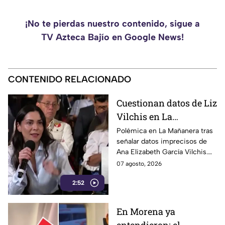
¡No te pierdas nuestro contenido, sigue a
TV Azteca Bajío en Google News!
CONTENIDO RELACIONADO
Cuestionan datos de Liz
Vilchis en La
Mañanera: estudio de
Polémica en La Mañanera tras
señalar datos imprecisos de
Reuters respalda a TV
Ana Elizabeth García Vilchis.
Azteca
Estudio de Reuters coloca a
07 agosto, 2026
TV Azteca en liderazgos de
2:52
credibilidad.
En Morena ya