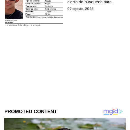
alerta de búsqueda para
Felipe
localizar al menor Luis Eduardo
07 agosto, 2026
Anzo Araiza.