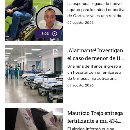
presume nuevo equipo
La esperada llegada de nuevo
equipo para la unidad deportiva
para la unidad
de Cortazar ya es una realidad.
deportiva… y era una
El alcalde Mauricio Estefanía
07 agosto, 2026
podadora
presumió la adquisición: se
3:03
trata de una podadora.
¡Alarmante! Investigan
el caso de menor de 11
años embarazada; esto
Una niña de 11 años ingresó a
un hospital con un embarazo
ocurrió
de 5 meses. Se activaron
protocolos de salud y las
07 agosto, 2026
autoridades ya investigan el
caso.
Mauricio Trejo entrega
fertilizante a mil 434
productores de San
El alcalde informó que se