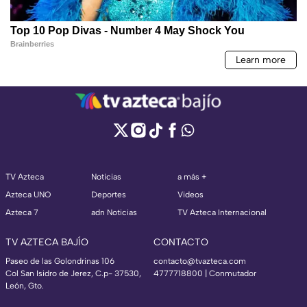
TV Azteca
Noticias
a más +
Azteca UNO
Deportes
Videos
Azteca 7
adn Noticias
TV Azteca Internacional
TV AZTECA BAJÍO
CONTACTO
Paseo de las Golondrinas 106
contacto@tvazteca.com
Col San Isidro de Jerez, C.p- 37530,
4777718800 | Conmutador
León, Gto.