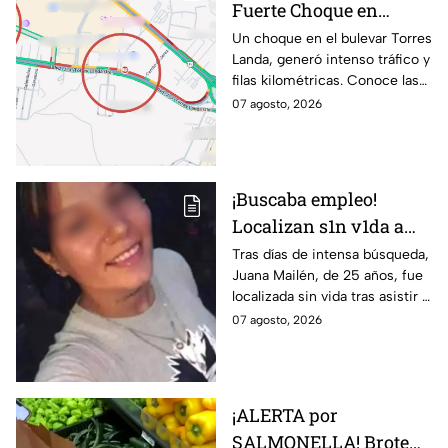
Fuerte Choque en
Torres Landa provoca
Un choque en el bulevar Torres
Landa, generó intenso tráfico y
filas kilométricas a esta
filas kilométricas. Conoce las
altura
vías alternas.
07 agosto, 2026
¡Buscaba empleo!
Localizan s1n v1da a
joven de 25 años que
Tras días de intensa búsqueda,
Juana Mailén, de 25 años, fue
acudió a entrevista de
localizada sin vida tras asistir a
trabajo falsa
una supuesta oferta laboral en
07 agosto, 2026
un balneario.
¡ALERTA por
SALMONELLA! Brote