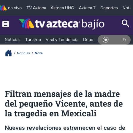
en vivo
TV Azteca
Azteca UNO
Azteca 7
Deportes
Notic
Noticias
Turismo
Viral y Tendencia
Deportes
Espectáculos
En Vivo
Noticias
Nota
Filtran mensajes de la madre
del pequeño Vicente, antes de
la tragedia en Mexicali
Nuevas revelaciones estremecen el caso de