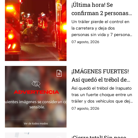
¡Última hora! Se
confirman 2 personas
fall3cidas y 7
Un tráiler pierde el control en
la carretera y deja dos
lesion4dos en
personas sin vida y 7 personas
accid3nte carretero en
más lesionadas.
07 agosto, 2026
Irapuato; esto se sabe
¡IMÁGENES FUERTES!
Así quedó el trébol de
Irapuato tras aparatoso
Así quedó el trébol de Irapuato
tras un fuerte choque entre un
choque; hay mu3rtos y
tráiler y dos vehículos que dejó
lesionados
dos muertos y siete personas
07 agosto, 2026
lesionadas; autoridades siguen
en la zona
¡Cierre total! Sin paso