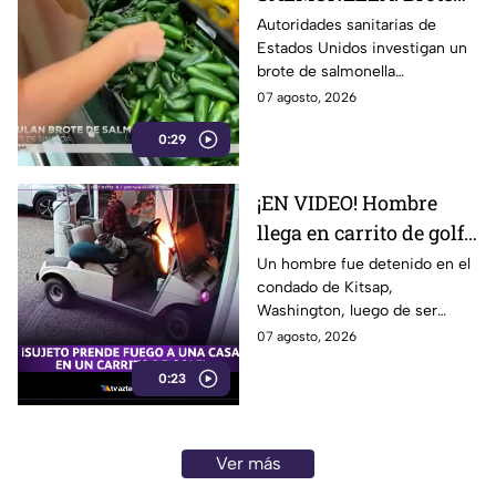
ligado a CHILES
Autoridades sanitarias de
Estados Unidos investigan un
jalapeños ya afecta a 27
brote de salmonella
estados
relacionado con chiles
07 agosto, 2026
jalapeños producidos en
0:29
Sinaloa.
¡EN VIDEO! Hombre
llega en carrito de golf
con un perro y termina
Un hombre fue detenido en el
condado de Kitsap,
DESATANDO inc3ndio
Washington, luego de ser
en una casa
señalado como presunto
07 agosto, 2026
responsable de iniciar un
0:23
incendio en el garaje de una
vivienda.
Ver más