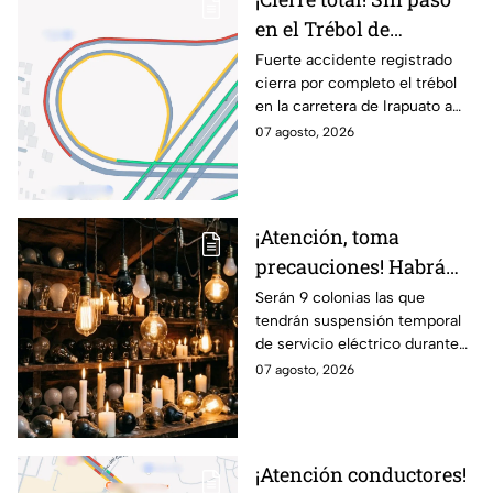
en el Trébol de
Irapuato; toma estas
Fuerte accidente registrado
cierra por completo el trébol
vías alternas
en la carretera de Irapuato a
Abasolo
07 agosto, 2026
¡Atención, toma
precauciones! Habrá
suspensión de luz por 8
Serán 9 colonias las que
tendrán suspensión temporal
horas hoy viernes 7 y
de servicio eléctrico durante
mañana sábado 8 de
ocho horas este viernes 7 y
07 agosto, 2026
agosto en 9 sitios
sábado 8 de agosto.
¡Atención conductores!