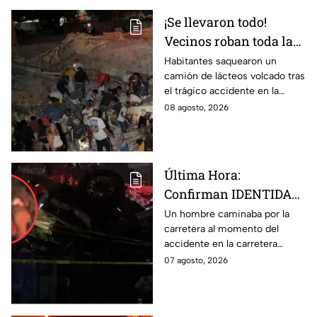
¡Se llevaron todo!
Vecinos roban toda la
mercancía del tráiler
Habitantes saquearon un
camión de lácteos volcado tras
volcado en la carretera
el trágico accidente en la
de Irapuato
carretera Irapuato-Abasolo
08 agosto, 2026
Última Hora:
Confirman IDENTIDAD
de uno de los
Un hombre caminaba por la
carretera al momento del
lesionados tras fatal
accidente en la carretera
accid3nte en Irapuato
Irapuato-Abasolo en el Trébol.
07 agosto, 2026
Resultó herido y fue
hospitalizado.