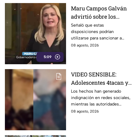
Maru Campos Galván
advirtió sobre los
riesgos de los nuevos
Señaló que estas
disposiciones podrían
lineamientos para la
utilizarse para sancionar a
libertad de expresión
medios y periodistas críticos
08 agosto, 2026
5:09
VIDEO SENSIBLE:
Adolescentes 4tacan y
quem4n a un abuelito
Los hechos han generado
indignación en redes sociales,
dentro de su casa
mientras las autoridades
investigan las circunstancias
08 agosto, 2026
del accidente.