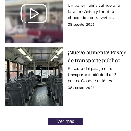
choque de tráiler deja
Un tráiler habría sufrido una
falla mecánica y terminó
una brut4l carambola
chocando contra varios
en Aguascalientes
vehículos.
08 agosto, 2026
¡Nuevo aumento! Pasaje
de transporte público
sube a 12 pesos: Conoce
El costo del pasaje en el
transporte subió de 11 a 12
las excepciones
pesos. Conoce quiénes
contarán con tarifa
08 agosto, 2026
preferencial o exenta.
Ver más