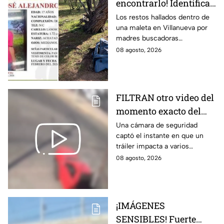
encontrarlo! Identifican
a menor de 17 años s1n
Los restos hallados dentro de
una maleta en Villanueva por
v1da dentro de una
madres buscadoras
maleta
pertenecen a un menor de 17
08 agosto, 2026
años, desaparecido desde
febrero de 2026.
FILTRAN otro video del
momento exacto del
brut4l choque de un
Una cámara de seguridad
captó el instante en que un
tráiler en
tráiler impacta a varios
Aguascalientes
vehículos detenidos.
08 agosto, 2026
¡IMÁGENES
SENSIBLES! Fuerte