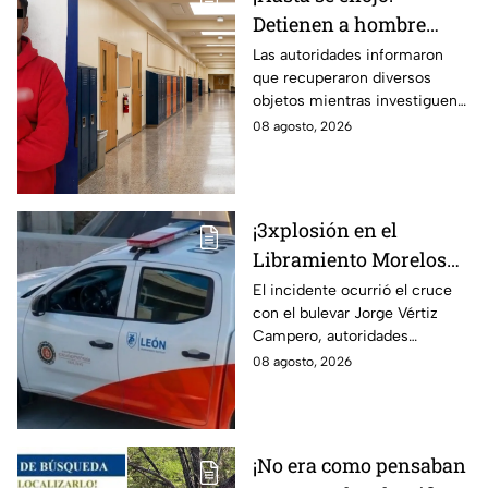
Detienen a hombre
dentro de una
Las autoridades informaron
que recuperaron diversos
secundaria de
objetos mientras investiguen
Guanajuato; así sucedió
las causas del incidente.
08 agosto, 2026
¡3xplosión en el
Libramiento Morelos
en León! Genera la
El incidente ocurrió el cruce
con el bulevar Jorge Vértiz
movilización de los
Campero, autoridades
cuerpos de emergencia;
acordonaron la zona.
08 agosto, 2026
esto sabemos
¡No era como pensaban