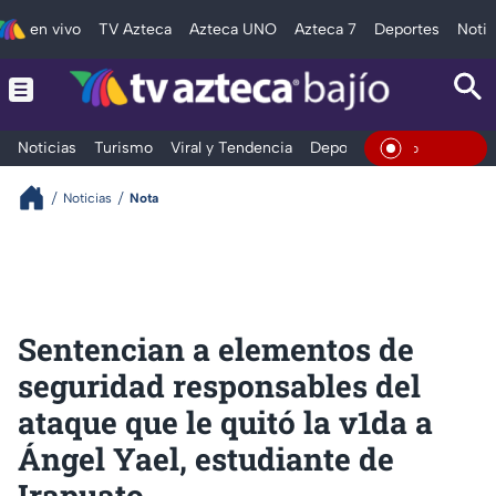
en vivo
TV Azteca
Azteca UNO
Azteca 7
Deportes
Notic
Noticias
Turismo
Viral y Tendencia
Deportes
Espectáculos
En Vivo
Noticias
Nota
Sentencian a elementos de
seguridad responsables del
ataque que le quitó la v1da a
Ángel Yael, estudiante de
Irapuato