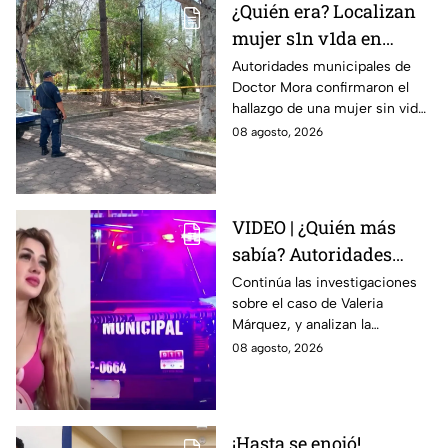
¿Quién era? Localizan
mujer s1n v1da en
pleno centro histórico;
Autoridades municipales de
Doctor Mora confirmaron el
esto se sabe
hallazgo de una mujer sin vida
en la Alameda Municipal.
08 agosto, 2026
VIDEO | ¿Quién más
sabía? Autoridades
investigan a 2 o 3
Continúa las investigaciones
sobre el caso de Valeria
personas más en el
Márquez, y analizan la
caso de Valeria
participación de otras
08 agosto, 2026
Márquez
personas sobre el hecho.
¡Hasta se enojó!