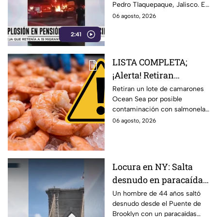
Pedro Tlaquepaque, Jalisco. El
mu3rtos
accidente dejó un saldo de
06 agosto, 2026
cuatro fallecidos. Entérate de
2:41
los detalles.
LISTA COMPLETA;
¡Alerta! Retiran
CAMARONES por
Retiran un lote de camarones
Ocean Sea por posible
posible salmonela:
contaminación con salmonela.
AQUÍ los datos
Conoce los datos del producto
06 agosto, 2026
afectado, el número de lote y
qué hacer de haberlo
comprado.
Locura en NY: Salta
desnudo en paracaídas
casero desde el Puente
Un hombre de 44 años saltó
desnudo desde el Puente de
de Brooklyn
Brooklyn con un paracaídas