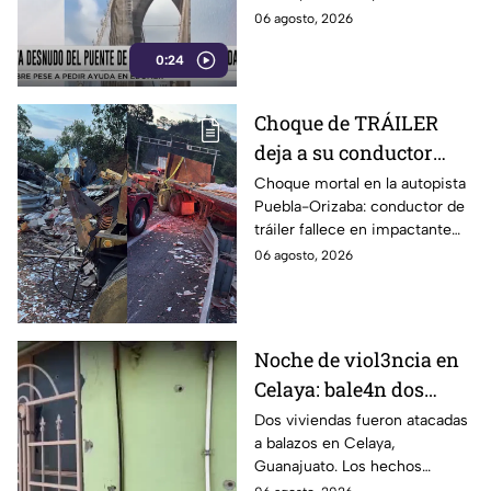
improvisado. Ahora enfrenta
06 agosto, 2026
graves cargos en NY. Descubre
0:24
los detalles.
Choque de TRÁILER
deja a su conductor
MU3RTO en la
Choque mortal en la autopista
Puebla-Orizaba: conductor de
carretera; pobladores lo
tráiler fallece en impactante
IGNORAN y hacen
accidente. Descubre cómo
06 agosto, 2026
RAPIÑA del
ocurrió este lamentable hecho.
cargamento
Noche de viol3ncia en
Celaya: bale4n dos
casas de forma
Dos viviendas fueron atacadas
a balazos en Celaya,
consecutiva
Guanajuato. Los hechos
ocurrieron en la Col. Emiliano