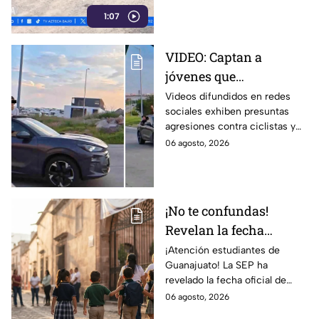
intervención de las
1:07
autoridades para su reparación.
VIDEO: Captan a
jóvenes que
presuntamente
Videos difundidos en redes
sociales exhiben presuntas
AGR3DEN a ciclistas y
agresiones contra ciclistas y
peatones en la zona de
peatones en la zona de El
06 agosto, 2026
El Molino, León ¿Qué
Molino, en León.
está pasando?
¡No te confundas!
Revelan la fecha
OFICIAL para el
¡Atención estudiantes de
Guanajuato! La SEP ha
REGRESO a CLASES en
revelado la fecha oficial de
Guanajuato; así aparece
regreso a clases para el ciclo
06 agosto, 2026
en el calendario
escolar 2026-2027. ¡Descubre