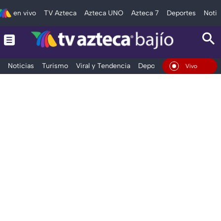
en vivo
TV Azteca
Azteca UNO
Azteca 7
Deportes
Notic
Noticias
Turismo
Viral y Tendencia
Deportes
Espectáculos
En Vivo