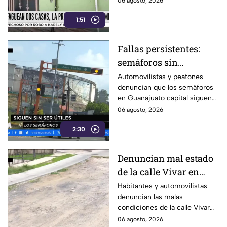
06 agosto, 2026
Zapata y San Antonio. No hay
1:51
lesionados.
Fallas persistentes:
semáforos sin
funcionar desatan el
Automovilistas y peatones
denuncian que los semáforos
caos vial en
en Guanajuato capital siguen
Guanajuato capital
sin funcionar. Exigen una
06 agosto, 2026
solución urgente para evitar
2:30
accidentes.
Denuncian mal estado
de la calle Vivar en
León: baches y
Habitantes y automovilistas
denuncian las malas
descuido afectan el
condiciones de la calle Vivar
tránsito
en León. Piden la pronta
06 agosto, 2026