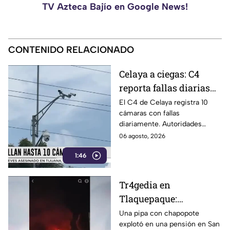
TV Azteca Bajío en Google News!
CONTENIDO RELACIONADO
Celaya a ciegas: C4
reporta fallas diarias
en 10 cámaras de
El C4 de Celaya registra 10
cámaras con fallas
videovigilancia
diariamente. Autoridades
afirman que se trata de una
06 agosto, 2026
situación ordinaria dentro del
1:46
sistema.
Tr4gedia en
Tlaquepaque:
Expl0sión de pipa de
Una pipa con chapopote
explotó en una pensión en San
chapopote deja 4