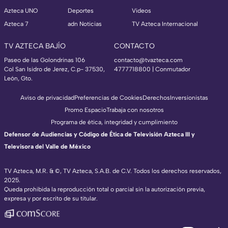
Azteca UNO
Deportes
Videos
Azteca 7
adn Noticias
TV Azteca Internacional
TV AZTECA BAJÍO
CONTACTO
Paseo de las Golondrinas 106
contacto@tvazteca.com
Col San Isidro de Jerez, C.p- 37530,
4777718800 | Conmutador
León, Gto.
Aviso de privacidad
Preferencias de Cookies
Derechos
Inversionistas
Promo Espacio
Trabaja con nosotros
Programa de ética, integridad y cumplimiento
Defensor de Audiencias y Código de Ética de Televisión Azteca III y
Televisora del Valle de México
TV Azteca, M.R. & ©, TV Azteca, S.A.B. de C.V. Todos los derechos reservados,
2025.
Queda prohibida la reproducción total o parcial sin la autorización previa,
expresa y por escrito de su titular.