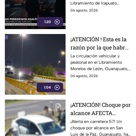
Libramiento de Irapuato
relataron cómo ocurrió la
06 agosto, 2026
agresión. Señalaron que varios
1:20
sujetos interceptaron el
autobús.
¡ATENCIÓN ! Esta es la
razón por la que habrá
CIERRES en
La circulación vehicular y
peatonal en el Libramiento
Libramiento Morelos
Morelos de León, Guanajuato,
de León durante al
presenta afectaciones por
06 agosto, 2026
menos 15 días
trabajos de mantenimiento en
1:04
el distribuidor vial Juan Pablo
II.
¡ATENCIÓN! Choque por
alcance AFECTA
TRÁFICO carretera 57,
¡Alerta en carretera 57! Un
choque por alcance en San
en Guanajuato; auto
Luis de la Paz, Guanajuato, ha