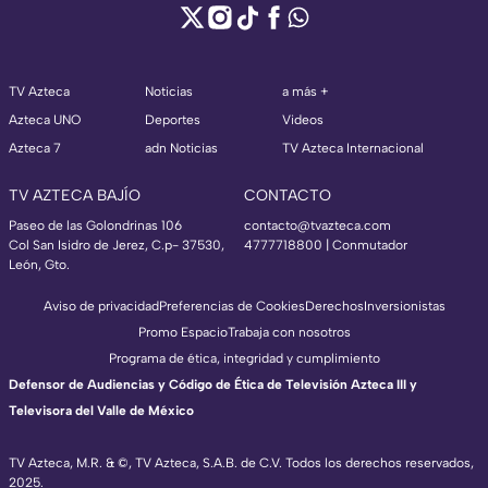
TV Azteca
Noticias
a más +
Azteca UNO
Deportes
Videos
Azteca 7
adn Noticias
TV Azteca Internacional
TV AZTECA BAJÍO
CONTACTO
Paseo de las Golondrinas 106
contacto@tvazteca.com
Col San Isidro de Jerez, C.p- 37530,
4777718800 | Conmutador
León, Gto.
Aviso de privacidad
Preferencias de Cookies
Derechos
Inversionistas
Promo Espacio
Trabaja con nosotros
Programa de ética, integridad y cumplimiento
Defensor de Audiencias y Código de Ética de Televisión Azteca III y
Televisora del Valle de México
TV Azteca, M.R. & ©, TV Azteca, S.A.B. de C.V. Todos los derechos reservados,
2025.