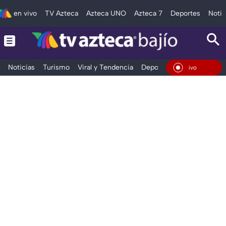
en vivo
TV Azteca
Azteca UNO
Azteca 7
Deportes
Notic
Noticias
Turismo
Viral y Tendencia
Deportes
Espectáculos
En Vivo