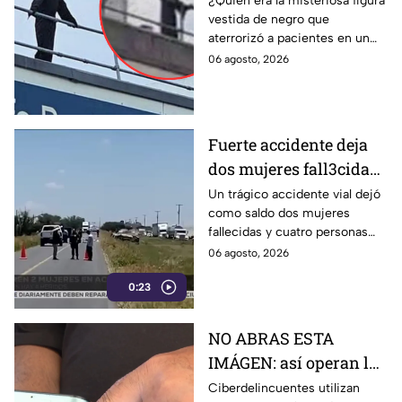
¿Quién era la misteriosa figura
vestida de negro que
hospital; aseguran era
aterrorizó a pacientes en un
‘LA MU3RTE’ que venía
hospital de Gales? Descubre la
06 agosto, 2026
por los enfermos
intrigante historia de Leon
Gillespie.
Fuerte accidente deja
dos mujeres fall3cidas
y cuatro personas más
Un trágico accidente vial dejó
como saldo dos mujeres
heridas
fallecidas y cuatro personas
heridas. Cuerpos de
06 agosto, 2026
emergencia acudieron a
0:23
brindar auxilio.
NO ABRAS ESTA
IMÁGEN: así operan los
“mensajes fantasma”, el
Ciberdelincuentes utilizan