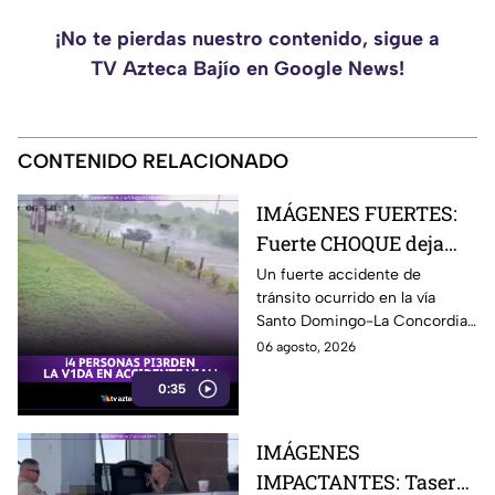
¡No te pierdas nuestro contenido, sigue a
TV Azteca Bajío en Google News!
CONTENIDO RELACIONADO
IMÁGENES FUERTES:
Fuerte CHOQUE deja
una FAMILIA
Un fuerte accidente de
tránsito ocurrido en la vía
COMPLETA s1n v1da;
Santo Domingo-La Concordia,
camioneta impactó
Ecuador, dejó cuatro personas
06 agosto, 2026
contra camión
fallecidas y dos heridas.
0:35
IMÁGENES
IMPACTANTES: Taser