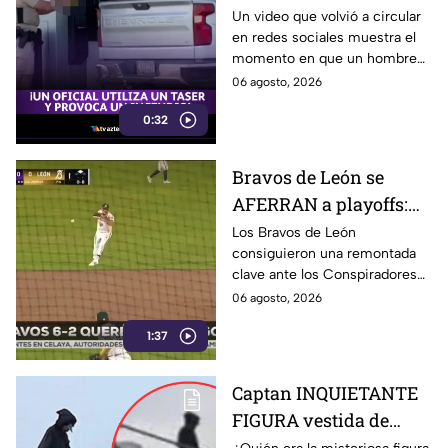
DESATA incendio en
Un video que volvió a circular
en redes sociales muestra el
gasolinera durante
momento en que un hombre
altercado: Así ocurrió
resultó con quemaduras
06 agosto, 2026
durante un altercado con un
0:32
agente.
Bravos de León se
AFERRAN a playoffs:
remontan ante
Los Bravos de León
consiguieron una remontada
Querétaro y llegan con
clave ante los Conspiradores
vida al último juego de
de Querétaro en La Fortaleza y
06 agosto, 2026
la temporada
mantienen sus posibilidades
1:37
de avanzar a playoffs.
Captan INQUIETANTE
FIGURA vestida de
n3gro sobre un