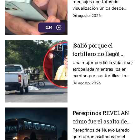
mensajes con fotos de
nuevo engaño de
visualización única desde
ciberd3lincuentes
números desconocidos para
06 agosto, 2026
iniciar engaños y posibles
2:14
extorsiones.
¡Salió porque el
tortillero no llegó!
Revelan la identidad de
Una mujer perdió la vida al ser
atropellada mientras iba en
la mujer que mur1o
camino por sus tortillas. La
atropell4da en el
identidad de la víctima fue
06 agosto, 2026
bulevar “Las Torres” en
revelada.
Purísima del Rincón
Peregrinos REVELAN
cómo fue el asalto de
autobús en Guanajuato:
Peregrinos de Nuevo Laredo
que fueron asaltados en el
ASÍ los interceptaron