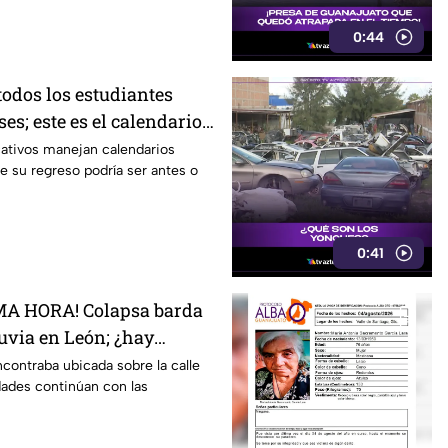
0:44
todos los estudiantes
ses; este es el calendario
027; ¿afectará a
cativos manejan calendarios
ue su regreso podría ser antes o
0:41
MA HORA! Colapsa barda
luvia en León; ¿hay
onadas?
ncontraba ubicada sobre la calle
dades continúan con las