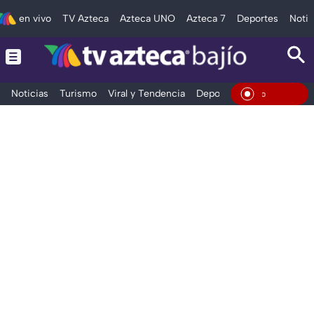
en vivo
TV Azteca
Azteca UNO
Azteca 7
Deportes
Notic
Noticias
Turismo
Viral y Tendencia
Deportes
Espectáculos
En Viv