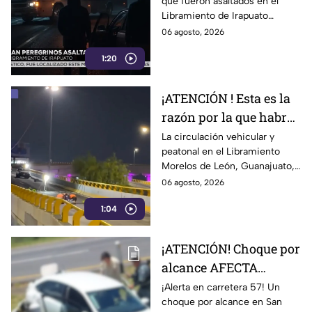
que fueron asaltados en el
ASÍ los interceptaron
Libramiento de Irapuato
relataron cómo ocurrió la
06 agosto, 2026
agresión. Señalaron que varios
1:20
sujetos interceptaron el
autobús.
¡ATENCIÓN ! Esta es la
razón por la que habrá
CIERRES en
La circulación vehicular y
peatonal en el Libramiento
Libramiento Morelos
Morelos de León, Guanajuato,
de León durante al
presenta afectaciones por
06 agosto, 2026
menos 15 días
trabajos de mantenimiento en
1:04
el distribuidor vial Juan Pablo
II.
¡ATENCIÓN! Choque por
alcance AFECTA
TRÁFICO carretera 57,
¡Alerta en carretera 57! Un
choque por alcance en San
en Guanajuato; auto