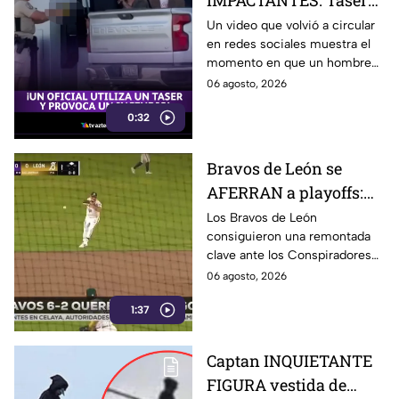
IMPACTANTES: Taser
DESATA incendio en
Un video que volvió a circular
en redes sociales muestra el
gasolinera durante
momento en que un hombre
altercado: Así ocurrió
resultó con quemaduras
06 agosto, 2026
durante un altercado con un
0:32
agente.
Bravos de León se
AFERRAN a playoffs:
remontan ante
Los Bravos de León
consiguieron una remontada
Querétaro y llegan con
clave ante los Conspiradores
vida al último juego de
de Querétaro en La Fortaleza y
06 agosto, 2026
la temporada
mantienen sus posibilidades
1:37
de avanzar a playoffs.
Captan INQUIETANTE
FIGURA vestida de