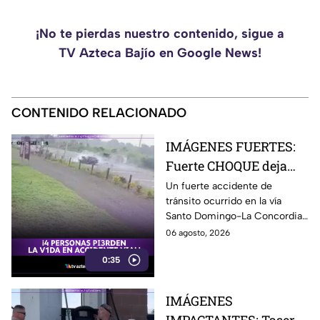
¡No te pierdas nuestro contenido, sigue a
TV Azteca Bajío en Google News!
CONTENIDO RELACIONADO
IMÁGENES FUERTES:
Fuerte CHOQUE deja
una FAMILIA
Un fuerte accidente de
tránsito ocurrido en la vía
COMPLETA s1n v1da;
Santo Domingo-La Concordia,
camioneta impactó
Ecuador, dejó cuatro personas
06 agosto, 2026
contra camión
fallecidas y dos heridas.
0:35
IMÁGENES