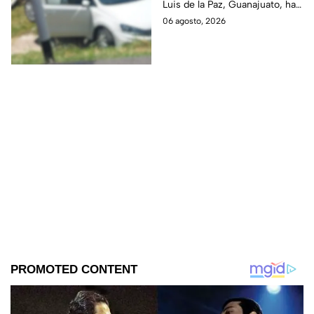
Luis de la Paz, Guanajuato, ha
sale PROY3CTADO
dejado severos daños
06 agosto, 2026
fuera de la pista
materiales. ¡No te pierdas
todos los detalles!