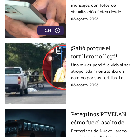
mensajes con fotos de
nuevo engaño de
visualización única desde
ciberd3lincuentes
números desconocidos para
06 agosto, 2026
iniciar engaños y posibles
2:14
extorsiones.
¡Salió porque el
tortillero no llegó!
Revelan la identidad de
Una mujer perdió la vida al ser
atropellada mientras iba en
la mujer que mur1o
camino por sus tortillas. La
atropell4da en el
identidad de la víctima fue
06 agosto, 2026
bulevar “Las Torres” en
revelada.
Purísima del Rincón
Peregrinos REVELAN
cómo fue el asalto de
autobús en Guanajuato:
Peregrinos de Nuevo Laredo