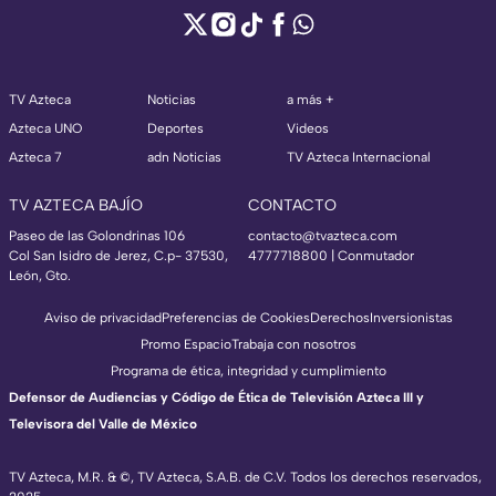
TV Azteca
Noticias
a más +
Azteca UNO
Deportes
Videos
Azteca 7
adn Noticias
TV Azteca Internacional
TV AZTECA BAJÍO
CONTACTO
Paseo de las Golondrinas 106
contacto@tvazteca.com
Col San Isidro de Jerez, C.p- 37530,
4777718800 | Conmutador
León, Gto.
Aviso de privacidad
Preferencias de Cookies
Derechos
Inversionistas
Promo Espacio
Trabaja con nosotros
Programa de ética, integridad y cumplimiento
Defensor de Audiencias y Código de Ética de Televisión Azteca III y
Televisora del Valle de México
TV Azteca, M.R. & ©, TV Azteca, S.A.B. de C.V. Todos los derechos reservados,