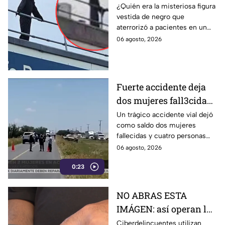
n3gro sobre un
¿Quién era la misteriosa figura
vestida de negro que
hospital; aseguran era
aterrorizó a pacientes en un
‘LA MU3RTE’ que venía
hospital de Gales? Descubre la
06 agosto, 2026
por los enfermos
intrigante historia de Leon
Gillespie.
Fuerte accidente deja
dos mujeres fall3cidas
y cuatro personas más
Un trágico accidente vial dejó
como saldo dos mujeres
heridas
fallecidas y cuatro personas
heridas. Cuerpos de
06 agosto, 2026
emergencia acudieron a
0:23
brindar auxilio.
NO ABRAS ESTA
IMÁGEN: así operan los
“mensajes fantasma”, el
Ciberdelincuentes utilizan