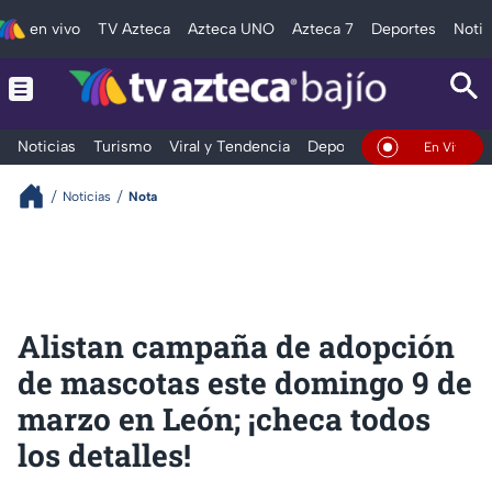
en vivo
TV Azteca
Azteca UNO
Azteca 7
Deportes
Notic
Noticias
Turismo
Viral y Tendencia
Deportes
Espectáculos
En Vivo
Noticias
Nota
Alistan campaña de adopción
de mascotas este domingo 9 de
marzo en León; ¡checa todos
los detalles!