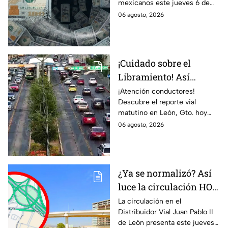
mexicanos este jueves 6 de
amanece el tipo de
agosto de 2026, mostrando
06 agosto, 2026
cambio HOY 6 de
una tendencia a la baja
agosto
respecto a semanas
anteriores.
¡Cuidado sobre el
Libramiento! Así
amanece el tráfico en
¡Atención conductores!
Descubre el reporte vial
León, Gto., hoy jueves 6
matutino en León, Gto. hoy
de agosto; reporte EN
jueves 6 de agosto. ¡Evita el
06 agosto, 2026
VIVO
tráfico en los bulevares más
congestionados.
¿Ya se normalizó? Así
luce la circulación HOY
jueves en el
La circulación en el
Distribuidor Vial Juan Pablo II
Distribuidor Juan
de León presenta este jueves