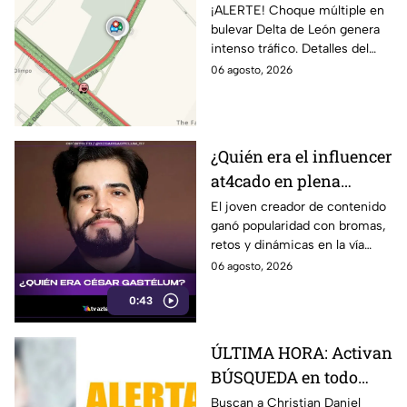
INTENSO TRÁFICO
¡ALERTE! Choque múltiple en
bulevar Delta de León genera
sobre bulevar Delta
intenso tráfico. Detalles del
HOY en León; CIERRAN
accidente y recomendaciones
06 agosto, 2026
esta zona de la vialidad
para evitar contratiempos.
¿Quién era el influencer
at4cado en plena
transmisión? Esto
El joven creador de contenido
ganó popularidad con bromas,
sabemos
retos y dinámicas en la vía
pública.
06 agosto, 2026
0:43
ÚLTIMA HORA: Activan
BÚSQUEDA en todo
Guanajuato de
Buscan a Christian Daniel