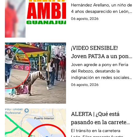
Hernández Arellano, un niño de
Christian Daniel,
4 años desaparecido en León,
pequeño de 4 años
Guanajuato. La Alerta Amber
06 agosto, 2026
desaparecido en León
fue activada.
¡VIDEO SENSIBLE!
Joven PAT3A a un pony
atado a una atracción
Joven agrede a pony en Feria
del Rebozo, desatando la
de feria; reacción de la
indignación en redes sociales.
agresora ENFURECE a
No te pierdas la reacción de la
06 agosto, 2026
las redes
agresora que ha enfurecido a
miles.
ALERTA | ¿Qué está
pasando en la carretera
León-Silao HOY jueves?
El tránsito en la carretera