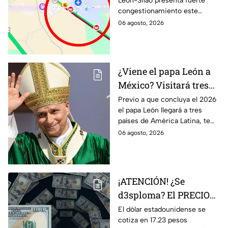
León-Silao presenta fuerte
Reportan tráfico
congestionamiento este
intenso rumbo al
jueves 6 de agosto,
06 agosto, 2026
Aeropuerto
principalmente en la zona del
Aeropuerto.
¿Viene el papa León a
México? Visitará tres
países de América
Previo a que concluya el 2026
el papa León llegará a tres
Latina en noviembre de
países de América Latina, te
este año 2026
contamos los detalles.
06 agosto, 2026
¡ATENCIÓN! ¿Se
d3sploma? El PRECIO
del dólar vuelve a bajar
El dólar estadounidense se
cotiza en 17.23 pesos
en Guanajuato: Así