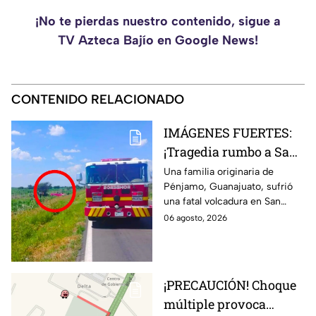
¡No te pierdas nuestro contenido, sigue a
TV Azteca Bajío en Google News!
CONTENIDO RELACIONADO
IMÁGENES FUERTES:
¡Tragedia rumbo a San
Juan de los Lagos!
Una familia originaria de
Pénjamo, Guanajuato, sufrió
MU3REN 4
una fatal volcadura en San
guanajuatenses tras
Miguel el Alto, rumbo a San
06 agosto, 2026
FATAL volcadura;
Juan de los Lagos, dejando
reportan tres menores
cuatro personas fallecidas.
heridos
¡PRECAUCIÓN! Choque
múltiple provoca