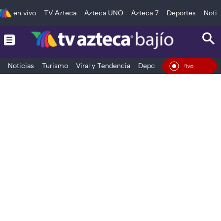
en vivo
TV Azteca
Azteca UNO
Azteca 7
Deportes
Notic
Noticias
Turismo
Viral y Tendencia
Deportes
Espectáculos
En Vivo