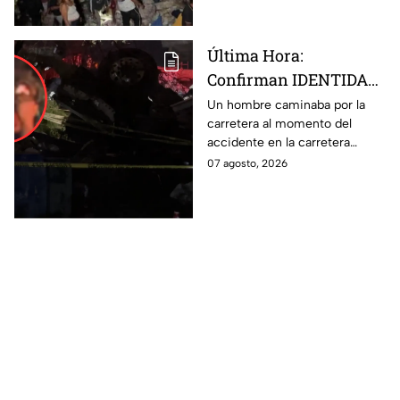
Última Hora:
Confirman IDENTIDAD
de uno de los
Un hombre caminaba por la
carretera al momento del
lesionados tras fatal
accidente en la carretera
accid3nte en Irapuato
Irapuato-Abasolo en el Trébol.
07 agosto, 2026
Resultó herido y fue
hospitalizado.