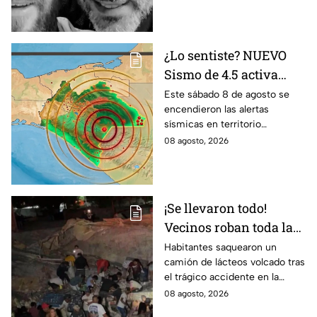
¿Lo sentiste? NUEVO
Sismo de 4.5 activa
alertas en varios
Este sábado 8 de agosto se
encendieron las alertas
puntos de México
sísmicas en territorio
durante la madrugada
mexicano, conoce dónde fue y
08 agosto, 2026
de hoy sábado
cuáles fueron los protocolos a
seguir.
¡Se llevaron todo!
Vecinos roban toda la
mercancía del tráiler
Habitantes saquearon un
camión de lácteos volcado tras
volcado en la carretera
el trágico accidente en la
de Irapuato
carretera Irapuato-Abasolo
08 agosto, 2026