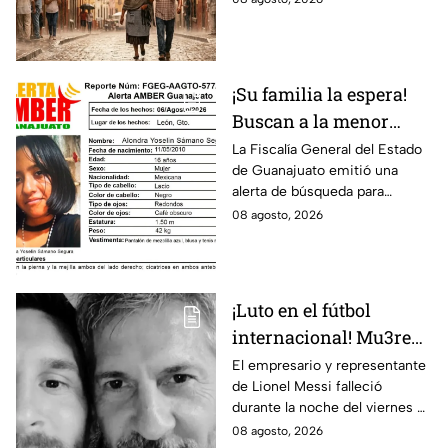
probabilidad de lluvia y vientos.
¡Su familia la espera!
Buscan a la menor
Alondra Yoselin
La Fiscalía General del Estado
de Guanajuato emitió una
Samano Segura
alerta de búsqueda para
desaparecida en León
localizar a la menor Alondra
08 agosto, 2026
Yoselin Samano Segura.
¡Luto en el fútbol
internacional! Mu3re
Jorge Messi padre de
El empresario y representante
de Lionel Messi falleció
Lionel; esto se sabe
durante la noche del viernes 7
de agosto en Argentina
08 agosto, 2026