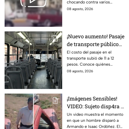
chocando contra varios
en Aguascalientes
vehículos.
08 agosto, 2026
¡Nuevo aumento! Pasaje
de transporte público
sube a 12 pesos: Conoce
El costo del pasaje en el
transporte subió de 11 a 12
las excepciones
pesos. Conoce quiénes
contarán con tarifa
08 agosto, 2026
preferencial o exenta.
¡Imágenes Sensibles!
VIDEO: Sujeto disp4ra a
padre e hijo tras un
Un video muestra el momento
en que un hombre disparó a
conflicto y queda
Armando e Isaac Ordóñez. El