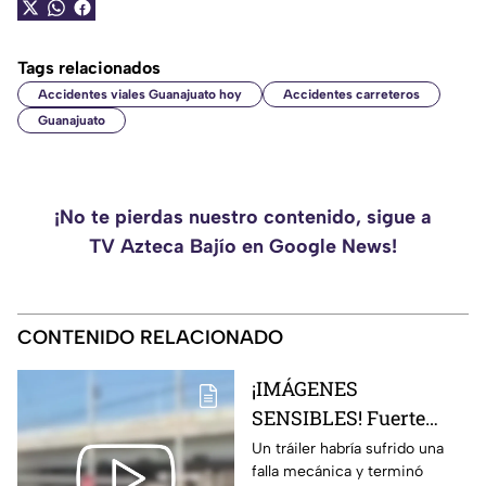
Tags relacionados
Accidentes viales Guanajuato hoy
Accidentes carreteros
Guanajuato
¡No te pierdas nuestro contenido, sigue a
TV Azteca Bajío en Google News!
CONTENIDO RELACIONADO
¡IMÁGENES
SENSIBLES! Fuerte
choque de tráiler deja
Un tráiler habría sufrido una
falla mecánica y terminó
una brut4l carambola