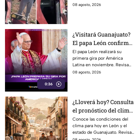
documentado
padre murió y el hijo
08 agosto, 2026
permanece herido.
¿Visitará Guanajuato?
El papa León confirma
su primera gira por
El papa León realizará su
primera gira por América
América Latina este
Latina en noviembre. Revisa
2026
las fechas, países y ciudades
08 agosto, 2026
confirmadas, ¿estará
0:36
Guanajuato en la lista?
¿Lloverá hoy? Consulta
el pronóstico del clima
para León y el estado
Conoce las condiciones del
clima para hoy en León y el
de Guanajuato este
estado de Guanajuato. Revisa
sábado
el pronóstico de temperaturas,
08 agosto, 2026