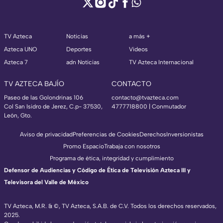
TV Azteca
Noticias
a más +
Azteca UNO
Deportes
Videos
Azteca 7
adn Noticias
TV Azteca Internacional
TV AZTECA BAJÍO
CONTACTO
Paseo de las Golondrinas 106
contacto@tvazteca.com
Col San Isidro de Jerez, C.p- 37530,
4777718800 | Conmutador
León, Gto.
Aviso de privacidad
Preferencias de Cookies
Derechos
Inversionistas
Promo Espacio
Trabaja con nosotros
Programa de ética, integridad y cumplimiento
Defensor de Audiencias y Código de Ética de Televisión Azteca III y
Televisora del Valle de México
TV Azteca, M.R. & ©, TV Azteca, S.A.B. de C.V. Todos los derechos reservados,
2025.