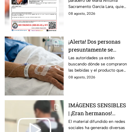
paradero de María Antonia
Campo Medina,
Sacramento García Lara, quien
desaparecida en
fue vista por última vez el 4 de
08 agosto, 2026
Guanajuato
agosto.
¡Alerta! Dos personas
presuntamente se
encuentran delicadas
Las autoridades ya están
buscando dónde se compraron
por ingerir bebidas
las bebidas y el producto que
alcohólicas
causó la intoxicación.
08 agosto, 2026
adulteradas en Celaya:
esto sabemos
IMÁGENES SENSIBLES
| ¡Eran hermanos!
Captan brut4l agresión
El material difundido en redes
sociales ha generado diversas
contra un hombre que