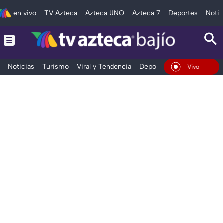
en vivo
TV Azteca
Azteca UNO
Azteca 7
Deportes
Notic
Noticias
Turismo
Viral y Tendencia
Deportes
Espectáculos
En Vivo