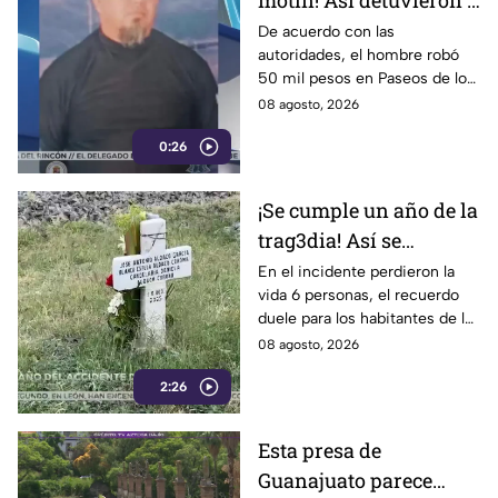
motín! Así detuvieron a
un presunto
De acuerdo con las
autoridades, el hombre robó
responsable de asaltar
50 mil pesos en Paseos de los
a su víctima en León
Insurgentes
08 agosto, 2026
0:26
¡Se cumple un año de la
trag3dia! Así se
recuerda el fuerte
En el incidente perdieron la
vida 6 personas, el recuerdo
accidente de un tren en
duele para los habitantes de la
Irapuato
localidad.
08 agosto, 2026
2:26
Esta presa de
Guanajuato parece