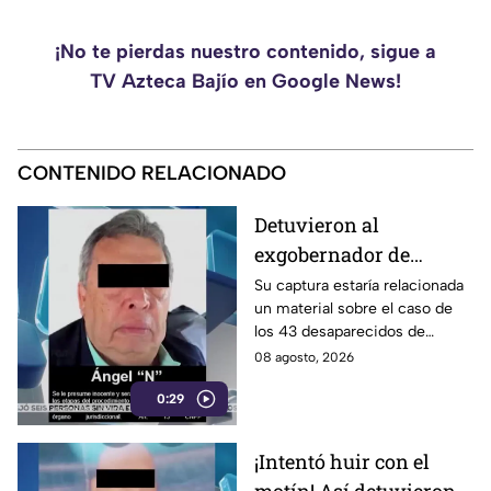
¡No te pierdas nuestro contenido, sigue a
TV Azteca Bajío en Google News!
CONTENIDO RELACIONADO
Detuvieron al
exgobernador de
Guerrero, Ángel
Su captura estaría relacionada
un material sobre el caso de
Aguirre Rivero
los 43 desaparecidos de
Ayotzinapa
08 agosto, 2026
0:29
¡Intentó huir con el