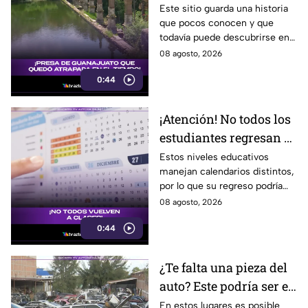
haberse quedado
Este sitio guarda una historia
que pocos conocen y que
atrapada en el tiempo;
todavía puede descubrirse en
¿cuál es?
Guanajuato.
08 agosto, 2026
0:44
¡Atención! No todos los
estudiantes regresan a
clases; este es el
Estos niveles educativos
manejan calendarios distintos,
calendario escolar
por lo que su regreso podría
2026-2027; ¿afectará a
ser antes o después.
08 agosto, 2026
Guanajuato?
0:44
¿Te falta una pieza del
auto? Este podría ser el
lugar ideal para los
En estos lugares es posible