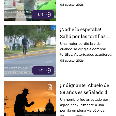
historias, retos y la rutina
08 agosto, 2026
diaria de quienes trabajan en
1:43
las calles.
¡Nadie lo esperaba!
Salió por las tortillas y
nunca regresó tras
Una mujer perdió la vida
cuando se dirigía a comprar
perder la v1da en el
tortillas. Autoridades acudieron
camino
al lugar tras el reporte de
08 agosto, 2026
vecinos. Conoce los detalles
1:41
de la tragedia.
¡Indignante! Abuelo de
88 años es señalado de
4busar de una canina
Un hombre fue arrestado por
agredir sexualmente a una
frente a un parque con
perrita en plena vía pública.
men0res