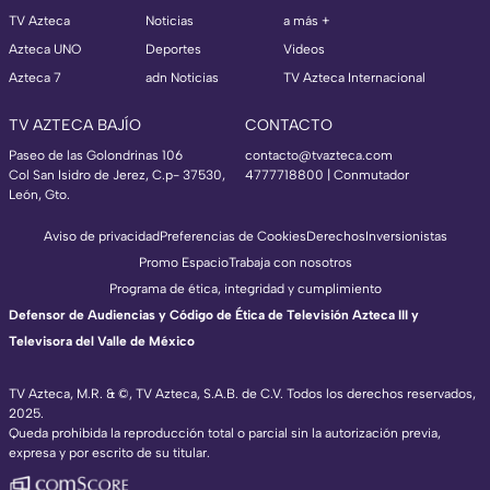
TV Azteca
Noticias
a más +
Azteca UNO
Deportes
Videos
Azteca 7
adn Noticias
TV Azteca Internacional
TV AZTECA BAJÍO
CONTACTO
Paseo de las Golondrinas 106
contacto@tvazteca.com
Col San Isidro de Jerez, C.p- 37530,
4777718800 | Conmutador
León, Gto.
Aviso de privacidad
Preferencias de Cookies
Derechos
Inversionistas
Promo Espacio
Trabaja con nosotros
Programa de ética, integridad y cumplimiento
Defensor de Audiencias y Código de Ética de Televisión Azteca III y
Televisora del Valle de México
TV Azteca, M.R. & ©, TV Azteca, S.A.B. de C.V. Todos los derechos reservados,
2025.
Queda prohibida la reproducción total o parcial sin la autorización previa,
expresa y por escrito de su titular.