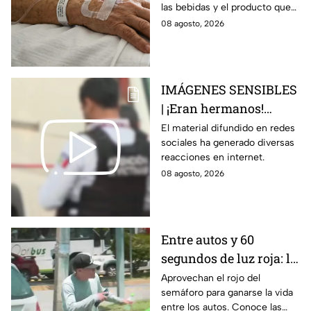
las bebidas y el producto que
alcohólicas
causó la intoxicación.
08 agosto, 2026
adulteradas en Celaya:
esto sabemos
IMÁGENES SENSIBLES
| ¡Eran hermanos!
Captan brut4l agresión
El material difundido en redes
sociales ha generado diversas
contra un hombre que
reacciones en internet.
perdió la vid4
08 agosto, 2026
Entre autos y 60
segundos de luz roja: la
historia de quienes
Aprovechan el rojo del
semáforo para ganarse la vida
trabajan en el semáforo
entre los autos. Conoce las