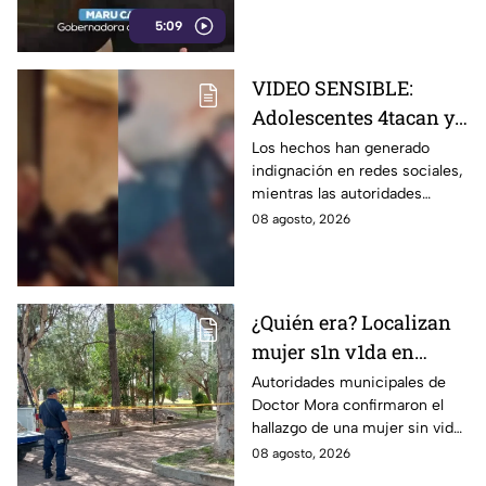
5:09
VIDEO SENSIBLE:
Adolescentes 4tacan y
quem4n a un abuelito
Los hechos han generado
indignación en redes sociales,
dentro de su casa
mientras las autoridades
investigan las circunstancias
08 agosto, 2026
del accidente.
¿Quién era? Localizan
mujer s1n v1da en
pleno centro histórico;
Autoridades municipales de
Doctor Mora confirmaron el
esto se sabe
hallazgo de una mujer sin vida
en la Alameda Municipal.
08 agosto, 2026