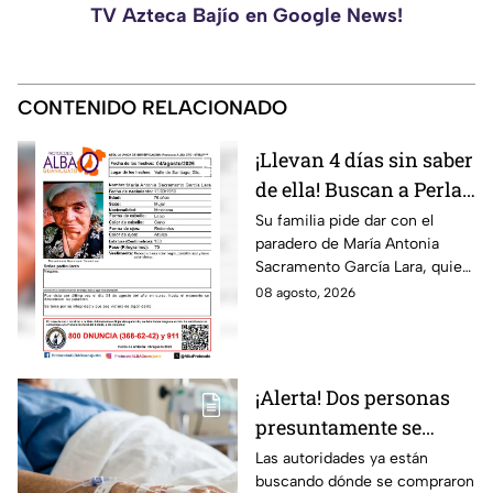
TV Azteca Bajío en Google News!
CONTENIDO RELACIONADO
¡Llevan 4 días sin saber
de ella! Buscan a Perla
Alejandra Martín del
Su familia pide dar con el
paradero de María Antonia
Campo Medina,
Sacramento García Lara, quien
desaparecida en
fue vista por última vez el 4 de
08 agosto, 2026
Guanajuato
agosto.
¡Alerta! Dos personas
presuntamente se
encuentran delicadas
Las autoridades ya están
buscando dónde se compraron
por ingerir bebidas