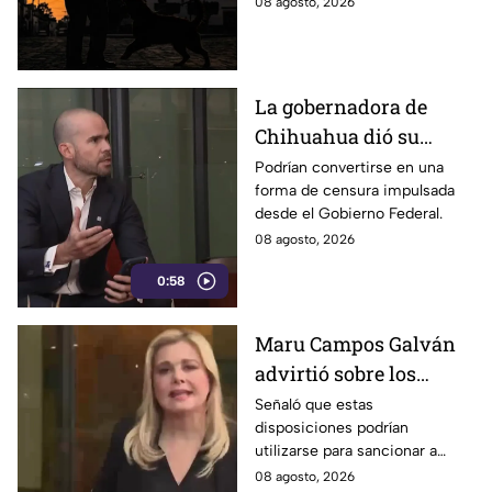
08 agosto, 2026
La gobernadora de
Chihuahua dió su
postura sobre los
Podrían convertirse en una
forma de censura impulsada
nuevos lineamientos
desde el Gobierno Federal.
que podría afectar la
08 agosto, 2026
libertad de expresión
0:58
Maru Campos Galván
advirtió sobre los
riesgos de los nuevos
Señaló que estas
disposiciones podrían
lineamientos para la
utilizarse para sancionar a
libertad de expresión
medios y periodistas críticos
08 agosto, 2026