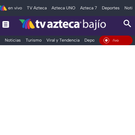
en vivo
TV Azteca
Azteca UNO
Azteca 7
Deportes
Notic
Noticias
Turismo
Viral y Tendencia
Deportes
Espectáculos
En Vivo