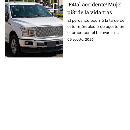
¡F4tal accidente! Mujer
pi3rde la vida tras
chocar con unidad
El percance ocurrió la tarde de
este miércoles 5 de agosto en
oficial en Guanajuato;
el cruce con el bulevar Las
así sucedió
Torres y la calle Rayón.
05 agosto, 2026