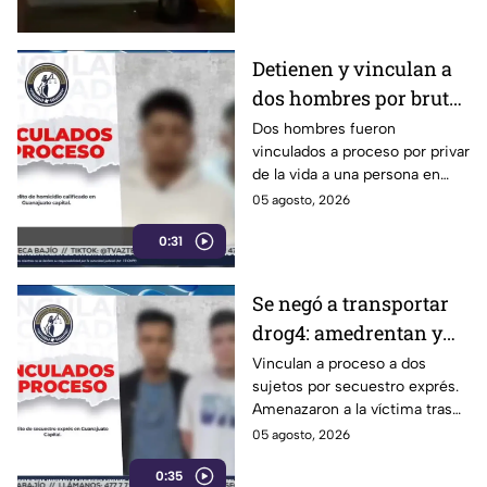
Detienen y vinculan a
dos hombres por brut4l
hom1cidio en
Dos hombres fueron
vinculados a proceso por privar
Guanajuato Capital
de la vida a una persona en
Guanajuato Capital.
05 agosto, 2026
Permanecerán en prisión
0:31
preventiva durante el juicio.
Se negó a transportar
drog4: amedrentan y
secuestran a víctim4;
Vinculan a proceso a dos
sujetos por secuestro exprés.
hay dos detenidos
Amenazaron a la víctima tras
negarse a trasladar droga.
05 agosto, 2026
Entérate de los detalles del
0:35
caso.