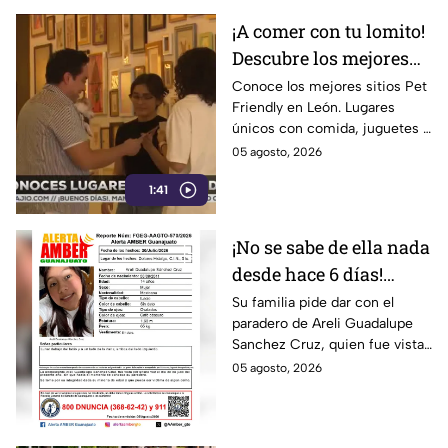
¡A comer con tu lomito!
Descubre los mejores
lugares Pet Friendly en
Conoce los mejores sitios Pet
Friendly en León. Lugares
León
únicos con comida, juguetes y
el mejor ambiente para
05 agosto, 2026
consentir a tu mascota.
1:41
¡Descúbrelos aquí!
¡No se sabe de ella nada
desde hace 6 días!
Buscan a Areli
Su familia pide dar con el
paradero de Areli Guadalupe
Guadalupe Sanchez
Sanchez Cruz, quien fue vista
Cruz, desaparecida en
por última vez el 30 de julio.
05 agosto, 2026
Guanajuato