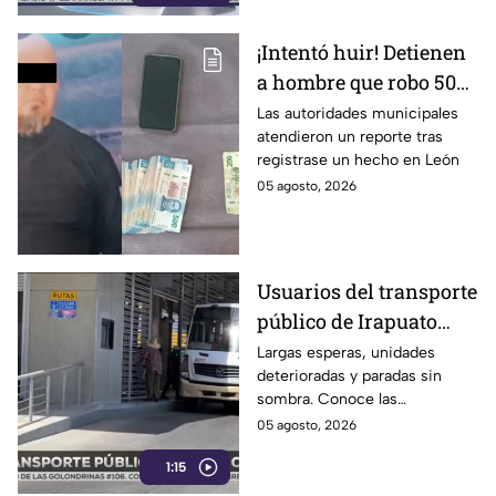
¡Intentó huir! Detienen
a hombre que robo 50
mil pesos en León; así
Las autoridades municipales
atendieron un reporte tras
sucedió
registrase un hecho en León
05 agosto, 2026
Usuarios del transporte
público de Irapuato
exigen supervisión a
Largas esperas, unidades
deterioradas y paradas sin
operadores y
sombra. Conoce las
mantenimiento de
constantes quejas de los
05 agosto, 2026
unidades
usuarios del transporte público
1:15
en Irapuato.