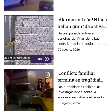
¡Alarma en León! N1ños
hallan gran4da activa
junto a la portería de
Hallan granada activa en
canchas de Villas de la Luz,
una cancha
León. Niños la descubrieron en
la portería; Autoridades
05 agosto, 2026
aseguraron la zona el 1 de
1:38
agosto.
¡Conflicto familiar
termina en trag3dia!
Extranjero priva de la
Las autoridades realizan las
investigaciones sobre la
vida a sus exsuegros y
agresión registrada el pasado
excuñada: uno era de
martes 4 de agosto.
05 agosto, 2026
Guanajuato