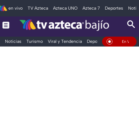
en vivo
TV Azteca
Azteca UNO
Azteca 7
Deportes
Notic
Noticias
Turismo
Viral y Tendencia
Deportes
Espectáculos
En Vivo