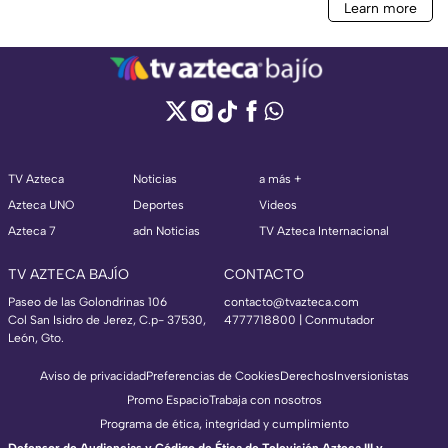
TV Azteca
Noticias
a más +
Azteca UNO
Deportes
Videos
Azteca 7
adn Noticias
TV Azteca Internacional
TV AZTECA BAJÍO
CONTACTO
Paseo de las Golondrinas 106
contacto@tvazteca.com
Col San Isidro de Jerez, C.p- 37530,
4777718800 | Conmutador
León, Gto.
Aviso de privacidad
Preferencias de Cookies
Derechos
Inversionistas
Promo Espacio
Trabaja con nosotros
Programa de ética, integridad y cumplimiento