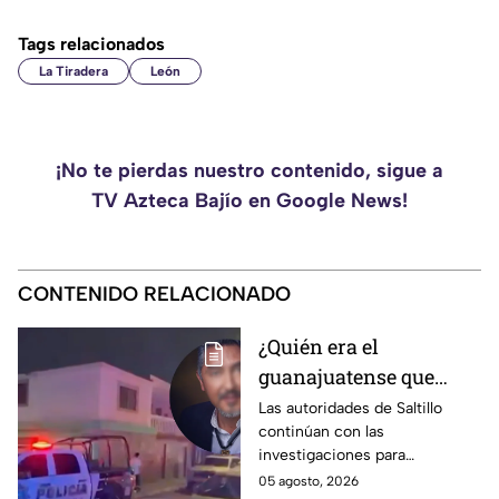
Tags relacionados
La Tiradera
León
¡No te pierdas nuestro contenido, sigue a
TV Azteca Bajío en Google News!
CONTENIDO RELACIONADO
¿Quién era el
guanajuatense que
perdió la vid4 tras una
Las autoridades de Saltillo
continúan con las
riña familiar con un
investigaciones para
extranjero? Esto
esclarecer el caso.
05 agosto, 2026
sabemos