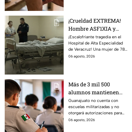
¡Crueldad EXTREMA!
Hombre ASF1XIA y
MAT4 a su SUEGRA
¡Escalofriante tragedia en el
Hospital de Alta Especialidad
durante su visita en
de Veracruz! Una mujer de 78
este hospital en
años fallece tras ser
06 agosto, 2026
México; así ocurrió
presuntamente agredida por
su propio yerno.
Más de 3 mil 500
alumnos mantienen
sus estudios en
Guanajuato no cuenta con
escuelas militarizadas y no
Bachillerato
otorgará autorizaciones para
Militarizado en
sus operaciones.
06 agosto, 2026
Guanajuato