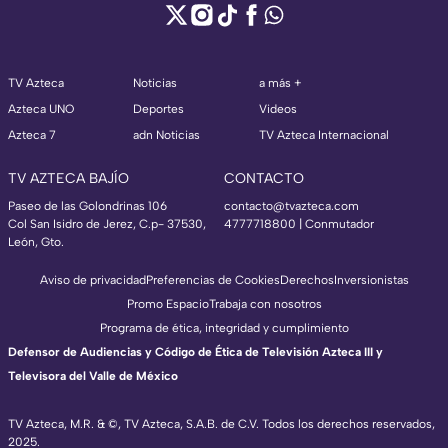
TV Azteca
Noticias
a más +
Azteca UNO
Deportes
Videos
Azteca 7
adn Noticias
TV Azteca Internacional
TV AZTECA BAJÍO
CONTACTO
Paseo de las Golondrinas 106
contacto@tvazteca.com
Col San Isidro de Jerez, C.p- 37530,
4777718800 | Conmutador
León, Gto.
Aviso de privacidad
Preferencias de Cookies
Derechos
Inversionistas
Promo Espacio
Trabaja con nosotros
Programa de ética, integridad y cumplimiento
Defensor de Audiencias y Código de Ética de Televisión Azteca III y
Televisora del Valle de México
TV Azteca, M.R. & ©, TV Azteca, S.A.B. de C.V. Todos los derechos reservados,
2025.