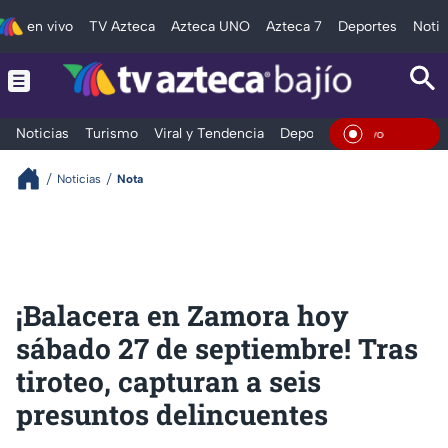
en vivo
TV Azteca
Azteca UNO
Azteca 7
Deportes
Notic
Noticias
Turismo
Viral y Tendencia
Deportes
Espectáculos
En Viv
Noticias
Nota
¡Balacera en Zamora hoy
sábado 27 de septiembre! Tras
tiroteo, capturan a seis
presuntos delincuentes