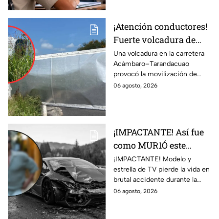
¡Atención conductores!
Fuerte volcadura de
camión de carga
Una volcadura en la carretera
Acámbaro–Tarandacuao
paraliza el tráfico en
provocó la movilización de
carretera de
socorristas.
06 agosto, 2026
Guanajuato
¡IMPACTANTE! Así fue
como MUR1Ó este
MODELO y estrella de
¡IMPACTANTE! Modelo y
estrella de TV pierde la vida en
TV en BRUTAL
brutal accidente durante la
ACCIDENTE en la
grabación de un comercial de
06 agosto, 2026
grabación de un
autos en Italia. Así ocurrió el
comercial
siniestro.