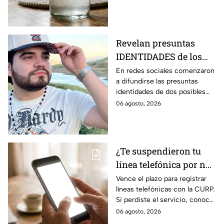
Revelan presuntas
IDENTIDADES de los
at4cantes de César
En redes sociales comenzaron
a difundirse las presuntas
Gastélum, influencer
identidades de dos posibles
as3sinado durante
implicados en el ataque contra
06 agosto, 2026
transmisión EN VIVO
el influencer César Gastélum
en Culiacán.
¿Te suspendieron tu
línea telefónica por no
vincularla con tu
Vence el plazo para registrar
líneas telefónicas con la CURP.
CURP? Pasos para
Si perdiste el servicio, conoce
recuperarla
cómo recuperarlo antes de
06 agosto, 2026
cumplir 90 días de suspensión.