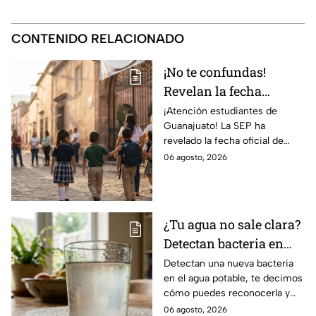
CONTENIDO RELACIONADO
¡No te confundas!
Revelan la fecha
OFICIAL para el
¡Atención estudiantes de
Guanajuato! La SEP ha
REGRESO a CLASES en
revelado la fecha oficial de
Guanajuato; así aparece
regreso a clases para el ciclo
06 agosto, 2026
en el calendario
escolar 2026-2027. ¡Descubre
todos los detalles!
¿Tu agua no sale clara?
Detectan bacteria en
agua potable que
Detectan una nueva bacteria
en el agua potable, te decimos
podría generar
cómo puedes reconocerla y
infecciones en casa
los riesgos que representa.
06 agosto, 2026