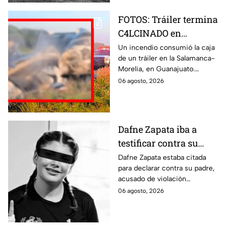
FOTOS: Tráiler termina
C4LCINADO en
carretera de
Un incendio consumió la caja
de un tráiler en la Salamanca-
Guanajuato; fuego dejó
Morelia, en Guanajuato.
la caja seca en pérdida
Imágenes muestran cómo el
06 agosto, 2026
total
fuego dejó la unidad
completamente calcinada.
Dafne Zapata iba a
testificar contra su
padre por 4buso s3xual
Dafne Zapata estaba citada
para declarar contra su padre,
previo a ser víctim4 de
acusado de violación
f3minicidio
equiparada. Tras su
06 agosto, 2026
feminicidio, el juicio
continuará con pruebas
previas.