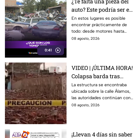
¿Te falta una pieza del
auto? Este podría ser el
lugar ideal para los
En estos lugares es posible
encontrar prácticamente de
automovilistas
todo: desde motores hasta
transmisores.
08 agosto, 2026
0:41
VIDEO | ¡ÚLTIMA HORA!
Colapsa barda tras
intensa lluvia en León;
La estructura se encontraba
ubicada sobre la calle Álamos,
¿hay personas
las autoridades continúan con
lesionadas?
las investigaciones.
08 agosto, 2026
¡Llevan 4 días sin saber