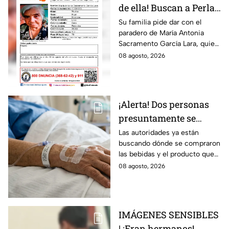
de ella! Buscan a Perla
Alejandra Martín del
Su familia pide dar con el
paradero de María Antonia
Campo Medina,
Sacramento García Lara, quien
desaparecida en
fue vista por última vez el 4 de
08 agosto, 2026
Guanajuato
agosto.
¡Alerta! Dos personas
presuntamente se
encuentran delicadas
Las autoridades ya están
buscando dónde se compraron
por ingerir bebidas
las bebidas y el producto que
alcohólicas
causó la intoxicación.
08 agosto, 2026
adulteradas en Celaya:
esto sabemos
IMÁGENES SENSIBLES
| ¡Eran hermanos!