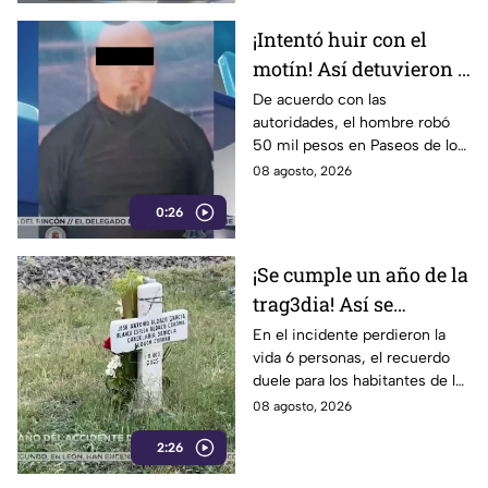
¡Intentó huir con el
motín! Así detuvieron a
un presunto
De acuerdo con las
autoridades, el hombre robó
responsable de asaltar
50 mil pesos en Paseos de los
a su víctima en León
Insurgentes
08 agosto, 2026
0:26
¡Se cumple un año de la
trag3dia! Así se
recuerda el fuerte
En el incidente perdieron la
vida 6 personas, el recuerdo
accidente de un tren en
duele para los habitantes de la
Irapuato
localidad.
08 agosto, 2026
2:26