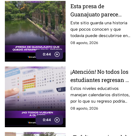
Esta presa de
Guanajuato parece
haberse quedado
Este sitio guarda una historia
que pocos conocen y que
atrapada en el tiempo;
todavía puede descubrirse en
¿cuál es?
Guanajuato.
08 agosto, 2026
0:44
¡Atención! No todos los
estudiantes regresan a
clases; este es el
Estos niveles educativos
manejan calendarios distintos,
calendario escolar
por lo que su regreso podría
2026-2027; ¿afectará a
ser antes o después.
08 agosto, 2026
Guanajuato?
0:44