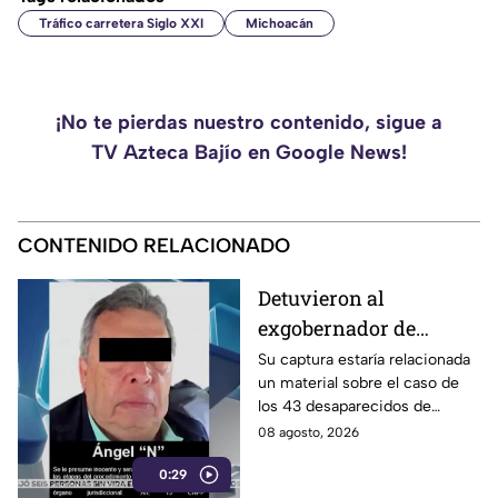
Tráfico carretera Siglo XXI
Michoacán
¡No te pierdas nuestro contenido, sigue a
TV Azteca Bajío en Google News!
CONTENIDO RELACIONADO
Detuvieron al
exgobernador de
Guerrero, Ángel
Su captura estaría relacionada
un material sobre el caso de
Aguirre Rivero
los 43 desaparecidos de
Ayotzinapa
08 agosto, 2026
0:29