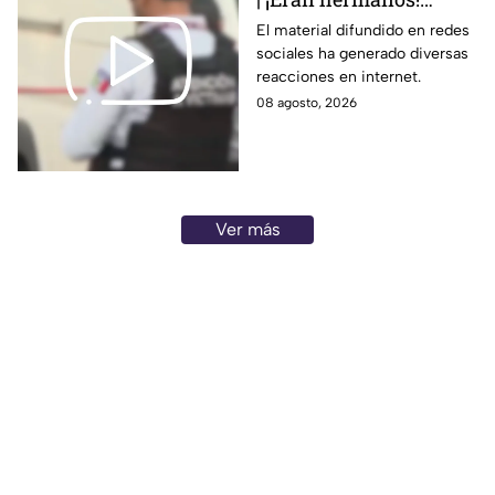
Captan brut4l agresión
El material difundido en redes
sociales ha generado diversas
contra un hombre que
reacciones en internet.
perdió la vid4
08 agosto, 2026
Ver más