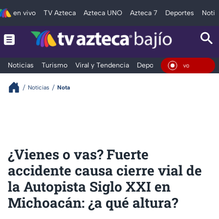
en vivo
TV Azteca
Azteca UNO
Azteca 7
Deportes
Notic
Noticias
Turismo
Viral y Tendencia
Deportes
Espectáculos
En Vi
Noticias
Nota
¿Vienes o vas? Fuerte
accidente causa cierre vial de
la Autopista Siglo XXI en
Michoacán: ¿a qué altura?