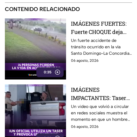
CONTENIDO RELACIONADO
IMÁGENES FUERTES:
Fuerte CHOQUE deja
una FAMILIA
Un fuerte accidente de
tránsito ocurrido en la vía
COMPLETA s1n v1da;
Santo Domingo-La Concordia,
camioneta impactó
Ecuador, dejó cuatro personas
06 agosto, 2026
contra camión
fallecidas y dos heridas.
0:35
IMÁGENES
IMPACTANTES: Taser
DESATA incendio en
Un video que volvió a circular
en redes sociales muestra el
gasolinera durante
momento en que un hombre
altercado: Así ocurrió
resultó con quemaduras
06 agosto, 2026
durante un altercado con un