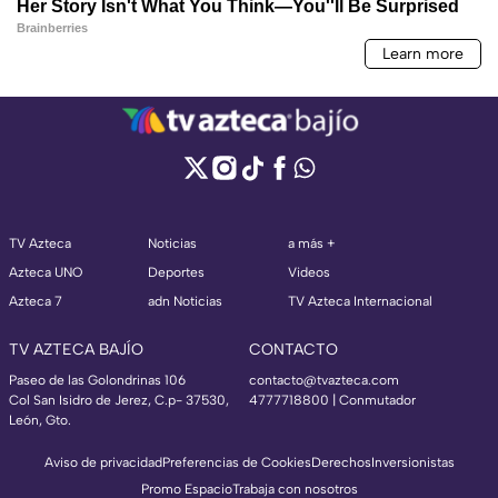
TV Azteca
Noticias
a más +
Azteca UNO
Deportes
Videos
Azteca 7
adn Noticias
TV Azteca Internacional
TV AZTECA BAJÍO
CONTACTO
Paseo de las Golondrinas 106
contacto@tvazteca.com
Col San Isidro de Jerez, C.p- 37530,
4777718800 | Conmutador
León, Gto.
Aviso de privacidad
Preferencias de Cookies
Derechos
Inversionistas
Promo Espacio
Trabaja con nosotros