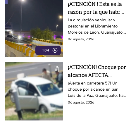
¡ATENCIÓN ! Esta es la
razón por la que habrá
CIERRES en
La circulación vehicular y
peatonal en el Libramiento
Libramiento Morelos
Morelos de León, Guanajuato,
de León durante al
presenta afectaciones por
06 agosto, 2026
menos 15 días
trabajos de mantenimiento en
1:04
el distribuidor vial Juan Pablo
II.
¡ATENCIÓN! Choque por
alcance AFECTA
TRÁFICO carretera 57,
¡Alerta en carretera 57! Un
choque por alcance en San
en Guanajuato; auto
Luis de la Paz, Guanajuato, ha
sale PROY3CTADO
dejado severos daños
06 agosto, 2026
fuera de la pista
materiales. ¡No te pierdas
todos los detalles!