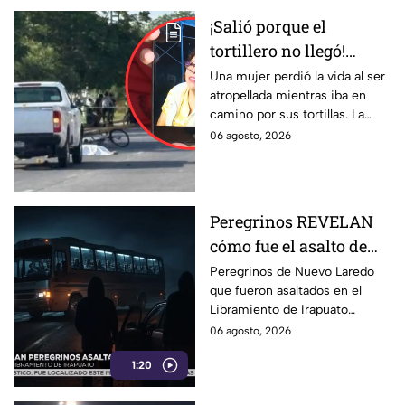
¡Salió porque el
tortillero no llegó!
Revelan la identidad de
Una mujer perdió la vida al ser
atropellada mientras iba en
la mujer que mur1o
camino por sus tortillas. La
atropell4da en el
identidad de la víctima fue
06 agosto, 2026
bulevar “Las Torres” en
revelada.
Purísima del Rincón
Peregrinos REVELAN
cómo fue el asalto de
autobús en Guanajuato:
Peregrinos de Nuevo Laredo
que fueron asaltados en el
ASÍ los interceptaron
Libramiento de Irapuato
relataron cómo ocurrió la
06 agosto, 2026
agresión. Señalaron que varios
1:20
sujetos interceptaron el
autobús.