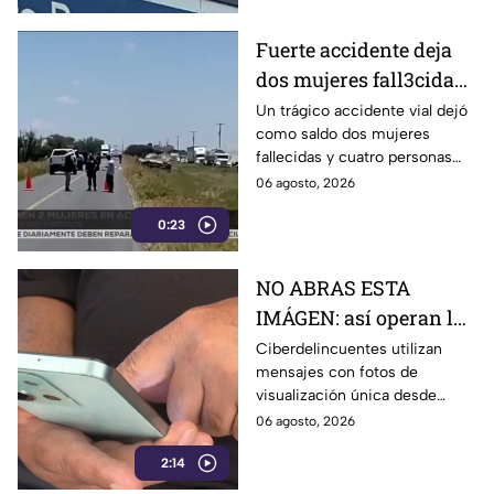
Fuerte accidente deja
dos mujeres fall3cidas
y cuatro personas más
Un trágico accidente vial dejó
como saldo dos mujeres
heridas
fallecidas y cuatro personas
heridas. Cuerpos de
06 agosto, 2026
emergencia acudieron a
0:23
brindar auxilio.
NO ABRAS ESTA
IMÁGEN: así operan los
“mensajes fantasma”, el
Ciberdelincuentes utilizan
mensajes con fotos de
nuevo engaño de
visualización única desde
ciberd3lincuentes
números desconocidos para
06 agosto, 2026
iniciar engaños y posibles
2:14
extorsiones.