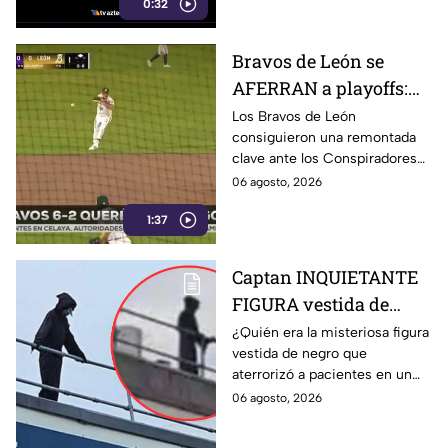
0:32
agente.
Bravos de León se
AFERRAN a playoffs:
remontan ante
Los Bravos de León
consiguieron una remontada
Querétaro y llegan con
clave ante los Conspiradores
vida al último juego de
de Querétaro en La Fortaleza y
06 agosto, 2026
la temporada
mantienen sus posibilidades
1:37
de avanzar a playoffs.
Captan INQUIETANTE
FIGURA vestida de
n3gro sobre un
¿Quién era la misteriosa figura
vestida de negro que
hospital; aseguran era
aterrorizó a pacientes en un
‘LA MU3RTE’ que venía
hospital de Gales? Descubre la
06 agosto, 2026
por los enfermos
intrigante historia de Leon
Gillespie.