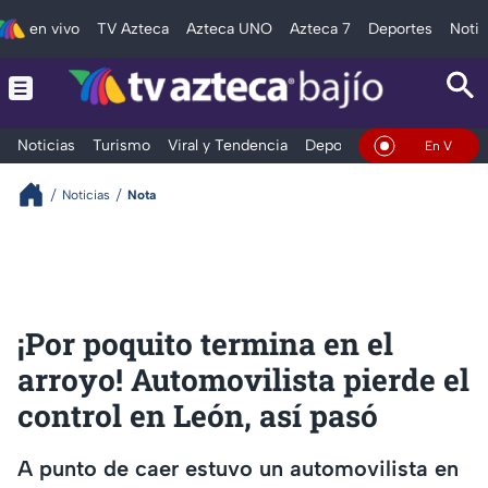
en vivo
TV Azteca
Azteca UNO
Azteca 7
Deportes
Notic
Noticias
Turismo
Viral y Tendencia
Deportes
Espectáculos
En Vivo
Noticias
Nota
¡Por poquito termina en el
arroyo! Automovilista pierde el
control en León, así pasó
A punto de caer estuvo un automovilista en