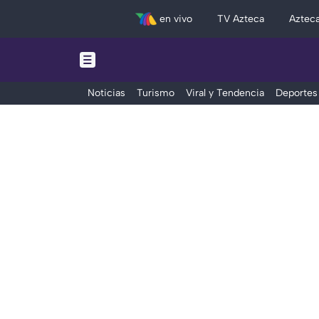
en vivo
TV Azteca
Aztec
Noticias
Turismo
Viral y Tendencia
Deportes