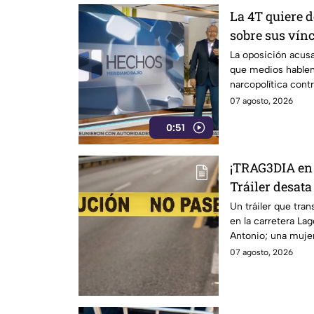
La 4T quiere d
sobre sus vínc
La oposición acusa
que medios hablen
narcopolítica cont
07 agosto, 2026
0:51
¡TRAG3DIA en 
Tráiler desa
viernes y una 
Un tráiler que tr
en la carretera L
Antonio; una mujer
lesionadas.
07 agosto, 2026