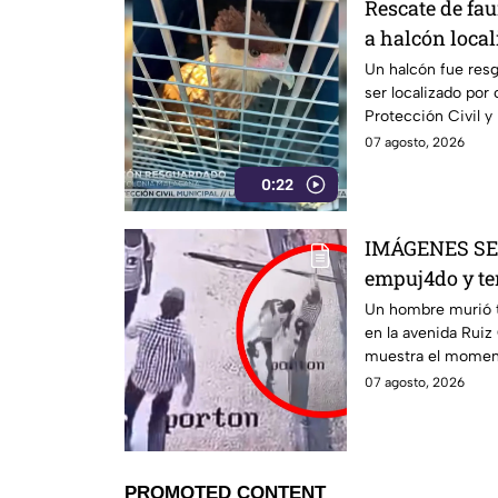
Rescate de fau
a halcón local
León
Un halcón fue resg
ser localizado por
Protección Civil y
atención.
07 agosto, 2026
0:22
IMÁGENES SE
empuj4do y t
ATROP3LLADO p
Un hombre murió tr
en la avenida Ruiz
ocurrió la tra
muestra el momen
empujado antes de
07 agosto, 2026