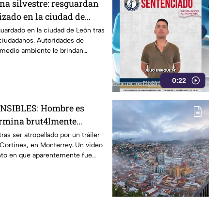
na silvestre: resguardan
izado en la ciudad de
uardado en la ciudad de León tras
 ciudadanos. Autoridades de
 medio ambiente le brindan
0:22
NSIBLES: Hombre es
ermina brut4lmente
or un tráiler; así
as ser atropellado por un tráiler
 Cortines, en Monterrey. Un video
g3dia
to en que aparentemente fue
l hecho.