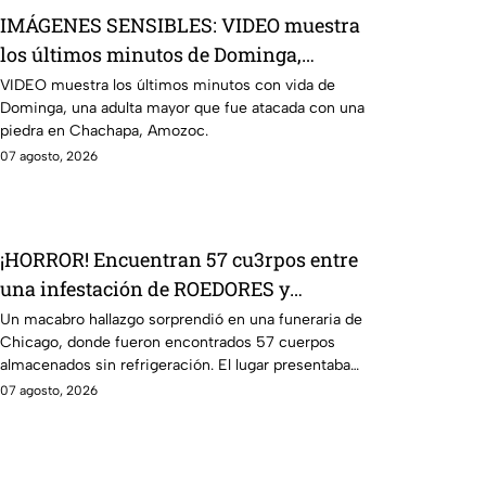
IMÁGENES SENSIBLES: VIDEO muestra
los últimos minutos de Dominga,
abuelita 4TACADA por 90 pesos en
VIDEO muestra los últimos minutos con vida de
Dominga, una adulta mayor que fue atacada con una
Amozoc
piedra en Chachapa, Amozoc.
07 agosto, 2026
¡HORROR! Encuentran 57 cu3rpos entre
una infestación de ROEDORES y
GUSANOS, dentro de una funeraria
Un macabro hallazgo sorprendió en una funeraria de
Chicago, donde fueron encontrados 57 cuerpos
almacenados sin refrigeración. El lugar presentaba
condiciones inadecuadas.
07 agosto, 2026