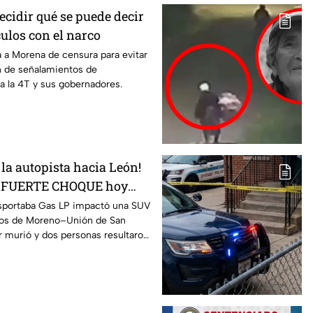
ecidir qué se puede decir
ulos con el narco
 a Morena de censura para evitar
 de señalamientos de
ra la 4T y sus gobernadores.
la autopista hacia León!
ta FUERTE CHOQUE hoy
mujer pierde la vida
ansportaba Gas LP impactó una SUV
agos de Moreno–Unión de San
 murió y dos personas resultaron