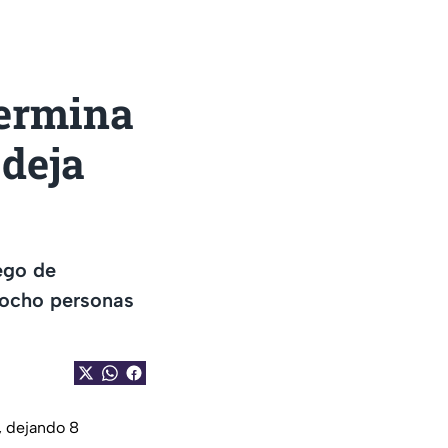
termina
 deja
ego de
 ocho personas
, dejando 8