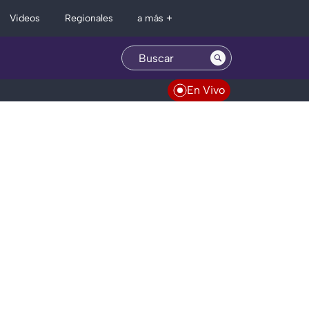
Regionales
Videos
a más +
En Vivo