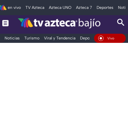
en vivo
TV Azteca
Azteca UNO
Azteca 7
Deportes
Notic
Noticias
Turismo
Viral y Tendencia
Deportes
Espectáculos
En Vivo