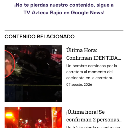
¡No te pierdas nuestro contenido, sigue a
TV Azteca Bajío en Google News!
CONTENIDO RELACIONADO
Última Hora:
Confirman IDENTIDAD
de uno de los
Un hombre caminaba por la
carretera al momento del
lesionados tras fatal
accidente en la carretera
accid3nte en Irapuato
Irapuato-Abasolo en el Trébol.
07 agosto, 2026
Resultó herido y fue
hospitalizado.
¡Última hora! Se
confirman 2 personas
fall3cidas y 7
Un tráiler pierde el control en