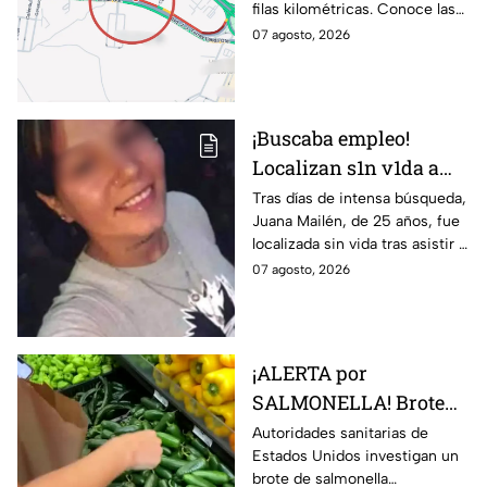
filas kilométricas. Conoce las
altura
vías alternas.
07 agosto, 2026
¡Buscaba empleo!
Localizan s1n v1da a
joven de 25 años que
Tras días de intensa búsqueda,
Juana Mailén, de 25 años, fue
acudió a entrevista de
localizada sin vida tras asistir a
trabajo falsa
una supuesta oferta laboral en
07 agosto, 2026
un balneario.
¡ALERTA por
SALMONELLA! Brote
ligado a CHILES
Autoridades sanitarias de
Estados Unidos investigan un
jalapeños ya afecta a 27
brote de salmonella