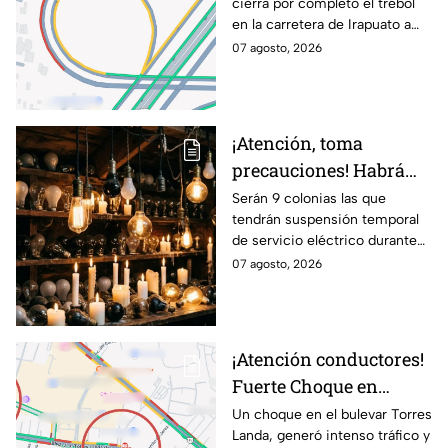
cierra por completo el trébol
vías alternas
en la carretera de Irapuato a
Abasolo
07 agosto, 2026
¡Atención, toma
precauciones! Habrá
suspensión de luz por 8
Serán 9 colonias las que
tendrán suspensión temporal
horas hoy viernes 7 y
de servicio eléctrico durante
mañana sábado 8 de
ocho horas este viernes 7 y
07 agosto, 2026
agosto en 9 sitios
sábado 8 de agosto.
¡Atención conductores!
Fuerte Choque en
Torres Landa provoca
Un choque en el bulevar Torres
Landa, generó intenso tráfico y
filas kilométricas a esta