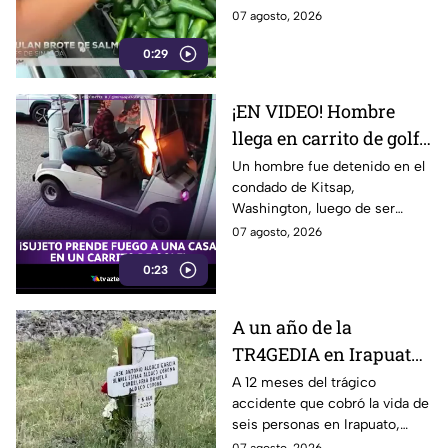
estados
relacionado con chiles
07 agosto, 2026
jalapeños producidos en
0:29
Sinaloa.
¡EN VIDEO! Hombre
llega en carrito de golf
con un perro y termina
Un hombre fue detenido en el
condado de Kitsap,
DESATANDO inc3ndio
Washington, luego de ser
en una casa
señalado como presunto
07 agosto, 2026
responsable de iniciar un
0:23
incendio en el garaje de una
vivienda.
A un año de la
TR4GEDIA en Irapuato:
así luce hoy el lugar
A 12 meses del trágico
accidente que cobró la vida de
donde MURI3RON seis
seis personas en Irapuato,
personas arroll4das
flores, veladoras y murales