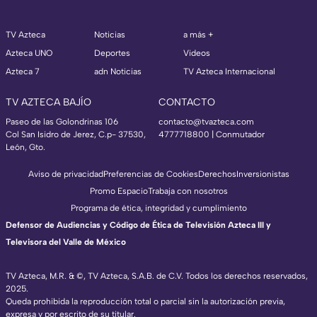
TV Azteca
Noticias
a más +
Azteca UNO
Deportes
Videos
Azteca 7
adn Noticias
TV Azteca Internacional
TV AZTECA BAJÍO
CONTACTO
Paseo de las Golondrinas 106
contacto@tvazteca.com
Col San Isidro de Jerez, C.p- 37530,
4777718800 | Conmutador
León, Gto.
Aviso de privacidad
Preferencias de Cookies
Derechos
Inversionistas
Promo Espacio
Trabaja con nosotros
Programa de ética, integridad y cumplimiento
Defensor de Audiencias y Código de Ética de Televisión Azteca III y
Televisora del Valle de México
TV Azteca, M.R. & ©, TV Azteca, S.A.B. de C.V. Todos los derechos reservados,
2025.
Queda prohibida la reproducción total o parcial sin la autorización previa,
expresa y por escrito de su titular.