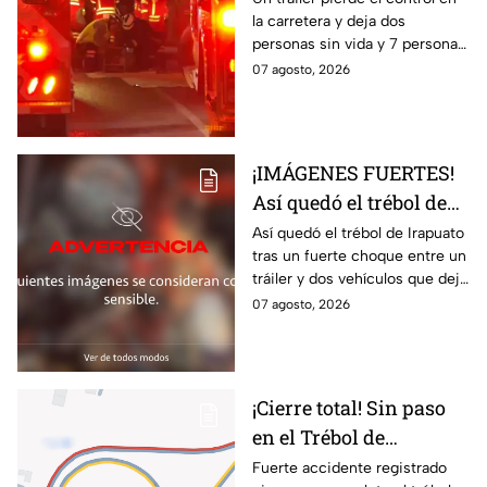
la carretera y deja dos
lesion4dos en
personas sin vida y 7 personas
accid3nte carretero en
más lesionadas.
07 agosto, 2026
Irapuato; esto se sabe
¡IMÁGENES FUERTES!
Así quedó el trébol de
Irapuato tras aparatoso
Así quedó el trébol de Irapuato
tras un fuerte choque entre un
choque; hay mu3rtos y
tráiler y dos vehículos que dejó
lesionados
dos muertos y siete personas
07 agosto, 2026
lesionadas; autoridades siguen
en la zona
¡Cierre total! Sin paso
en el Trébol de
Irapuato; toma estas
Fuerte accidente registrado