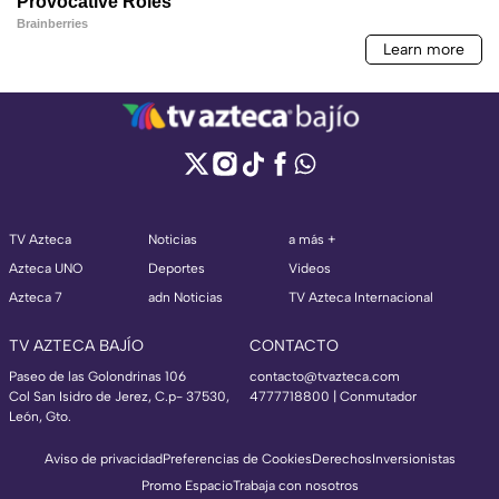
TV Azteca
Noticias
a más +
Azteca UNO
Deportes
Videos
Azteca 7
adn Noticias
TV Azteca Internacional
TV AZTECA BAJÍO
CONTACTO
Paseo de las Golondrinas 106
contacto@tvazteca.com
Col San Isidro de Jerez, C.p- 37530,
4777718800 | Conmutador
León, Gto.
Aviso de privacidad
Preferencias de Cookies
Derechos
Inversionistas
Promo Espacio
Trabaja con nosotros