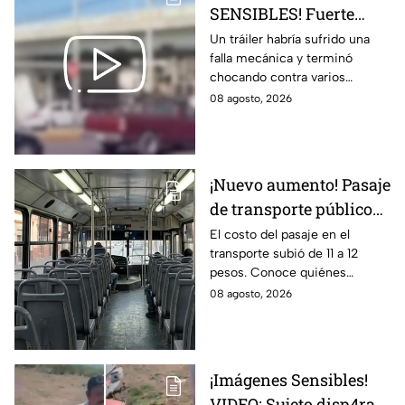
SENSIBLES! Fuerte
choque de tráiler deja
Un tráiler habría sufrido una
falla mecánica y terminó
una brut4l carambola
chocando contra varios
en Aguascalientes
vehículos.
08 agosto, 2026
¡Nuevo aumento! Pasaje
de transporte público
sube a 12 pesos: Conoce
El costo del pasaje en el
transporte subió de 11 a 12
las excepciones
pesos. Conoce quiénes
contarán con tarifa
08 agosto, 2026
preferencial o exenta.
¡Imágenes Sensibles!
VIDEO: Sujeto disp4ra a