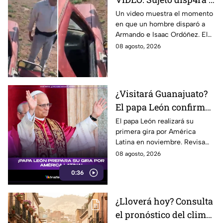
padre e hijo tras un
Un video muestra el momento
en que un hombre disparó a
conflicto y queda
Armando e Isaac Ordóñez. El
documentado
padre murió y el hijo
08 agosto, 2026
permanece herido.
¿Visitará Guanajuato?
El papa León confirma
su primera gira por
El papa León realizará su
primera gira por América
América Latina este
Latina en noviembre. Revisa
2026
las fechas, países y ciudades
08 agosto, 2026
confirmadas, ¿estará
0:36
Guanajuato en la lista?
¿Lloverá hoy? Consulta
el pronóstico del clima