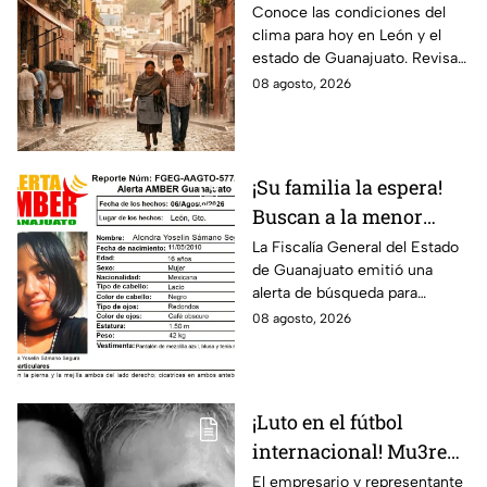
para León y el estado
Conoce las condiciones del
clima para hoy en León y el
de Guanajuato este
estado de Guanajuato. Revisa
sábado
el pronóstico de temperaturas,
08 agosto, 2026
probabilidad de lluvia y vientos.
¡Su familia la espera!
Buscan a la menor
Alondra Yoselin
La Fiscalía General del Estado
de Guanajuato emitió una
Samano Segura
alerta de búsqueda para
desaparecida en León
localizar a la menor Alondra
08 agosto, 2026
Yoselin Samano Segura.
¡Luto en el fútbol
internacional! Mu3re
Jorge Messi padre de
El empresario y representante