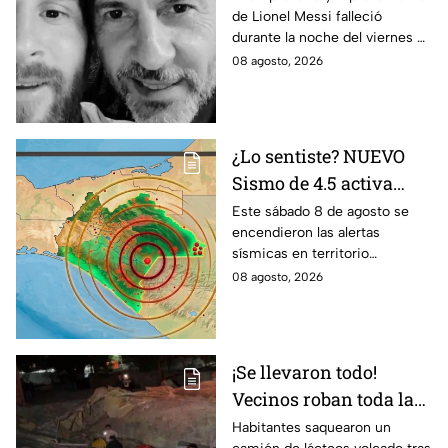
de Lionel Messi falleció
Lionel; esto se sabe
durante la noche del viernes 7
de agosto en Argentina
08 agosto, 2026
¿Lo sentiste? NUEVO
Sismo de 4.5 activa
alertas en varios
Este sábado 8 de agosto se
encendieron las alertas
puntos de México
sísmicas en territorio
durante la madrugada
mexicano, conoce dónde fue y
08 agosto, 2026
de hoy sábado
cuáles fueron los protocolos a
seguir.
¡Se llevaron todo!
Vecinos roban toda la
mercancía del tráiler
Habitantes saquearon un