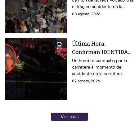
camión de lácteos volcado tras
volcado en la carretera
el trágico accidente en la
de Irapuato
carretera Irapuato-Abasolo
08 agosto, 2026
Última Hora:
Confirman IDENTIDAD
de uno de los
Un hombre caminaba por la
carretera al momento del
lesionados tras fatal
accidente en la carretera
accid3nte en Irapuato
Irapuato-Abasolo en el Trébol.
07 agosto, 2026
Resultó herido y fue
hospitalizado.
Ver más