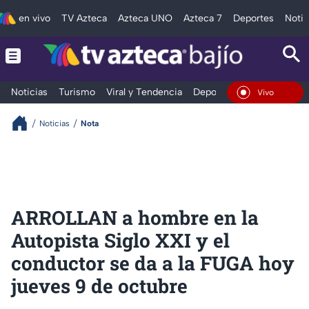
en vivo
TV Azteca
Azteca UNO
Azteca 7
Deportes
Notic
Noticias
Turismo
Viral y Tendencia
Deportes
Espectáculos
En Vivo
Noticias
Nota
ARROLLAN a hombre en la
Autopista Siglo XXI y el
conductor se da a la FUGA hoy
jueves 9 de octubre