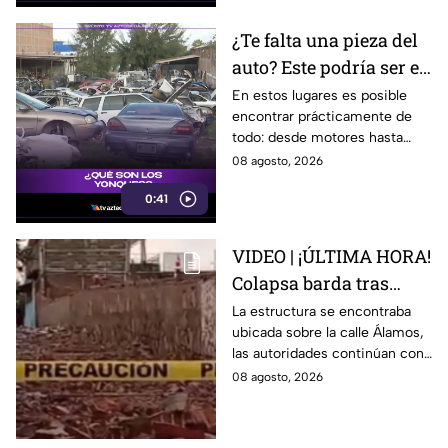
¿Te falta una pieza del
auto? Este podría ser el
lugar ideal para los
En estos lugares es posible
encontrar prácticamente de
automovilistas
todo: desde motores hasta
transmisores.
08 agosto, 2026
0:41
VIDEO | ¡ÚLTIMA HORA!
Colapsa barda tras
intensa lluvia en León;
La estructura se encontraba
ubicada sobre la calle Álamos,
¿hay personas
las autoridades continúan con
lesionadas?
las investigaciones.
08 agosto, 2026