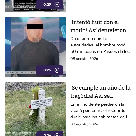
0:29
¡Intentó huir con el
motín! Así detuvieron a
un presunto
De acuerdo con las
autoridades, el hombre robó
responsable de asaltar
50 mil pesos en Paseos de los
a su víctima en León
Insurgentes
08 agosto, 2026
0:26
¡Se cumple un año de la
trag3dia! Así se
recuerda el fuerte
En el incidente perdieron la
vida 6 personas, el recuerdo
accidente de un tren en
duele para los habitantes de la
Irapuato
localidad.
08 agosto, 2026
2:26