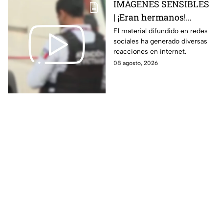
IMÁGENES SENSIBLES
| ¡Eran hermanos!
Captan brut4l agresión
El material difundido en redes
sociales ha generado diversas
contra un hombre que
reacciones en internet.
perdió la vid4
08 agosto, 2026