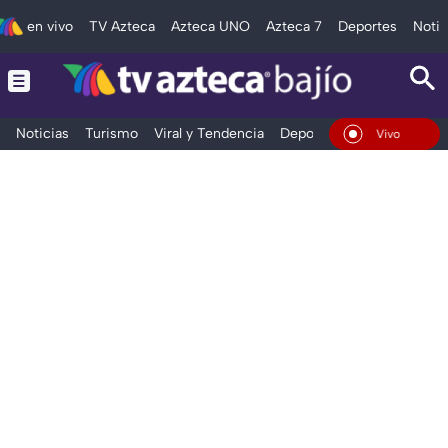
en vivo
TV Azteca
Azteca UNO
Azteca 7
Deportes
Notic
Noticias
Turismo
Viral y Tendencia
Deportes
Espectáculos
En Vivo