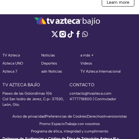
TV Azteca
Noticias
a más +
Azteca UNO
Deportes
Videos
Azteca 7
adn Noticias
TV Azteca Internacional
TV AZTECA BAJÍO
CONTACTO
Paseo de las Golondrinas 106
contacto@tvazteca.com
Col San Isidro de Jerez, C.p- 37530,
4777718800 | Conmutador
León, Gto.
Aviso de privacidad
Preferencias de Cookies
Derechos
Inversionistas
Promo Espacio
Trabaja con nosotros
Programa de ética, integridad y cumplimiento
Defensor de Audiencias y Código de Ética de Televisión Azteca III y