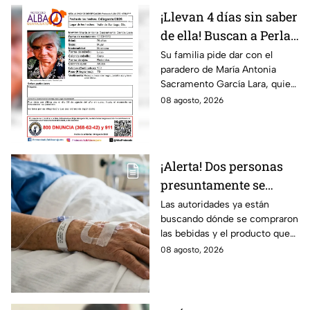
¡Llevan 4 días sin saber
de ella! Buscan a Perla
Alejandra Martín del
Su familia pide dar con el
paradero de María Antonia
Campo Medina,
Sacramento García Lara, quien
desaparecida en
fue vista por última vez el 4 de
08 agosto, 2026
Guanajuato
agosto.
¡Alerta! Dos personas
presuntamente se
encuentran delicadas
Las autoridades ya están
buscando dónde se compraron
por ingerir bebidas
las bebidas y el producto que
alcohólicas
causó la intoxicación.
08 agosto, 2026
adulteradas en Celaya:
esto sabemos