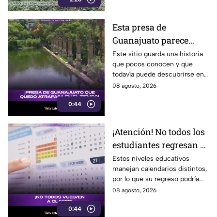
Esta presa de
Guanajuato parece
haberse quedado
Este sitio guarda una historia
que pocos conocen y que
atrapada en el tiempo;
todavía puede descubrirse en
¿cuál es?
Guanajuato.
08 agosto, 2026
0:44
¡Atención! No todos los
estudiantes regresan a
clases; este es el
Estos niveles educativos
manejan calendarios distintos,
calendario escolar
por lo que su regreso podría
2026-2027; ¿afectará a
ser antes o después.
08 agosto, 2026
Guanajuato?
0:44