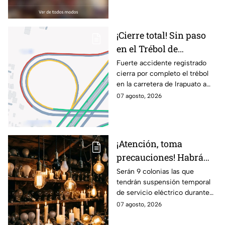
en la zona
¡Cierre total! Sin paso
en el Trébol de
Irapuato; toma estas
Fuerte accidente registrado
cierra por completo el trébol
vías alternas
en la carretera de Irapuato a
Abasolo
07 agosto, 2026
¡Atención, toma
precauciones! Habrá
suspensión de luz por 8
Serán 9 colonias las que
tendrán suspensión temporal
horas hoy viernes 7 y
de servicio eléctrico durante
mañana sábado 8 de
ocho horas este viernes 7 y
07 agosto, 2026
agosto en 9 sitios
sábado 8 de agosto.