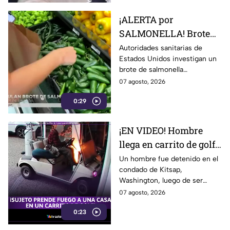
¡ALERTA por
SALMONELLA! Brote
ligado a CHILES
Autoridades sanitarias de
Estados Unidos investigan un
jalapeños ya afecta a 27
brote de salmonella
estados
relacionado con chiles
07 agosto, 2026
jalapeños producidos en
0:29
Sinaloa.
¡EN VIDEO! Hombre
llega en carrito de golf
con un perro y termina
Un hombre fue detenido en el
condado de Kitsap,
DESATANDO inc3ndio
Washington, luego de ser
en una casa
señalado como presunto
07 agosto, 2026
responsable de iniciar un
0:23
incendio en el garaje de una
vivienda.