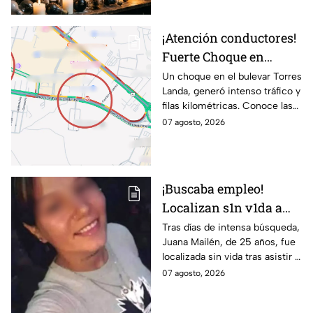
¡Atención conductores!
Fuerte Choque en
Torres Landa provoca
Un choque en el bulevar Torres
Landa, generó intenso tráfico y
filas kilométricas a esta
filas kilométricas. Conoce las
altura
vías alternas.
07 agosto, 2026
¡Buscaba empleo!
Localizan s1n v1da a
joven de 25 años que
Tras días de intensa búsqueda,
Juana Mailén, de 25 años, fue
acudió a entrevista de
localizada sin vida tras asistir a
trabajo falsa
una supuesta oferta laboral en
07 agosto, 2026
un balneario.