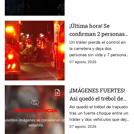
Resultó herido y fue
hospitalizado.
¡Última hora! Se
confirman 2 personas
fall3cidas y 7
Un tráiler pierde el control en
la carretera y deja dos
lesion4dos en
personas sin vida y 7 personas
accid3nte carretero en
más lesionadas.
07 agosto, 2026
Irapuato; esto se sabe
¡IMÁGENES FUERTES!
Así quedó el trébol de
Irapuato tras aparatoso
Así quedó el trébol de Irapuato
tras un fuerte choque entre un
choque; hay mu3rtos y
tráiler y dos vehículos que dejó
lesionados
dos muertos y siete personas
07 agosto, 2026
lesionadas; autoridades siguen