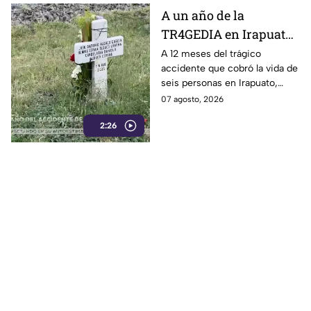
A un año de la
TR4GEDIA en Irapuato:
así luce hoy el lugar
A 12 meses del trágico
accidente que cobró la vida de
donde MURI3RON seis
seis personas en Irapuato,
personas arroll4das
flores, veladoras y murales
07 agosto, 2026
por el tren
permanecen en el sitio como
2:26
recuerdo de las víctimas.