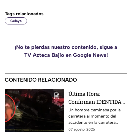
Tags relacionados
Celaya
¡No te pierdas nuestro contenido, sigue a
TV Azteca Bajío en Google News!
CONTENIDO RELACIONADO
Última Hora:
Confirman IDENTIDAD
de uno de los
Un hombre caminaba por la
carretera al momento del
lesionados tras fatal
accidente en la carretera
accid3nte en Irapuato
Irapuato-Abasolo en el Trébol.
07 agosto, 2026