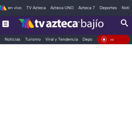
en vivo
TV Azteca
Azteca UNO
Azteca 7
Deportes
Notic
Noticias
Turismo
Viral y Tendencia
Deportes
Espectáculos
En Vivo