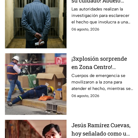
su cuidado! Abuelo
termina en prisión
Las autoridades realizan la
investigación para esclarecer
preventiva; ¿qué
el hecho que involucra a una
sucedió?
menor de edad.
06 agosto, 2026
¡3xplosión sorprende
en Zona Centro!
Provoca el cierre
Cuerpos de emergencia se
movilizaron a la zona para
parcial de estas calles
atender el hecho, mientras se
de León
cerró la vialidad para evitar
06 agosto, 2026
riesgos.
Jesús Ramírez Cuevas,
hoy señalado como una