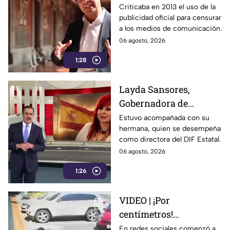
figura clave en la
Criticaba en 2013 el uso de la
publicidad oficial para censurar
estrategia de censura
a los medios de comunicación.
del gobierno
06 agosto, 2026
1:28
Layda Sansores,
Gobernadora de
Campeche, fue captada
Estuvo acompañada con su
hermana, quien se desempeña
viajando en primera
como directora del DIF Estatal.
clase rumbo a Madrid
06 agosto, 2026
1:26
VIDEO | ¡Por
centímetros!
Automovilista casi
En redes sociales comenzó a