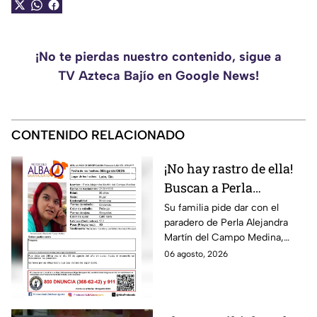
¡No te pierdas nuestro contenido, sigue a
TV Azteca Bajío en Google News!
CONTENIDO RELACIONADO
¡No hay rastro de ella!
Buscan a Perla
Alejandra Martín del
Su familia pide dar con el
paradero de Perla Alejandra
Campo Medina,
Martín del Campo Medina,
desaparecida en
quien fue vista por última vez
06 agosto, 2026
Guanajuato
el 5 de agosto.