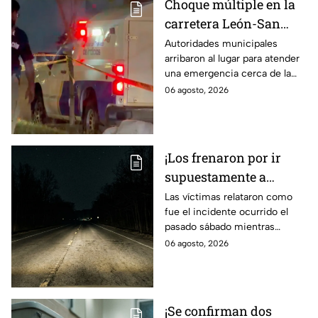
Choque múltiple en la
carretera León-San
Francisco del Rincón;
Autoridades municipales
arribaron al lugar para atender
deja una persona sin
una emergencia cerca de la
vid4
comunidad de La Mora.
06 agosto, 2026
¡Los frenaron por ir
supuestamente a
exceso de velocidad!
Las víctimas relataron como
fue el incidente ocurrido el
Peregrinos de Nuevo
pasado sábado mientras
Laredo relatan cómo
regresaban de la Ciudad de
06 agosto, 2026
fueron asaltados en
México.
Irapuato
¡Se confirman dos