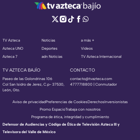
TV Azteca
Noticias
a más +
Azteca UNO
Deportes
Videos
Azteca 7
adn Noticias
TV Azteca Internacional
TV AZTECA BAJÍO
CONTACTO
Paseo de las Golondrinas 106
contacto@tvazteca.com
Col San Isidro de Jerez, C.p- 37530,
4777718800 | Conmutador
León, Gto.
Aviso de privacidad
Preferencias de Cookies
Derechos
Inversionistas
Promo Espacio
Trabaja con nosotros
Programa de ética, integridad y cumplimiento
Defensor de Audiencias y Código de Ética de Televisión Azteca III y
Televisora del Valle de México