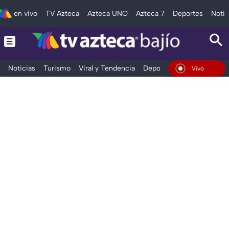
en vivo
TV Azteca
Azteca UNO
Azteca 7
Deportes
Notic
Noticias
Turismo
Viral y Tendencia
Deportes
Espectáculos
En Vivo