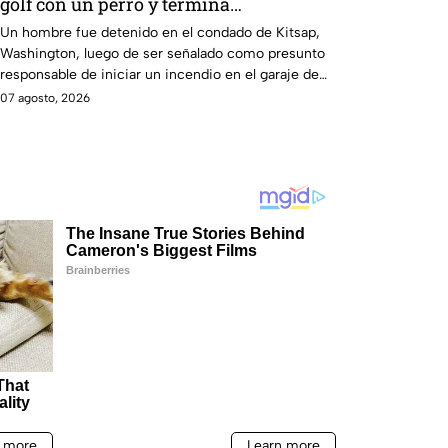
golf con un perro y termina
DESATANDO inc3ndio en una casa
Un hombre fue detenido en el condado de Kitsap,
Washington, luego de ser señalado como presunto
responsable de iniciar un incendio en el garaje de
una vivienda.
07 agosto, 2026