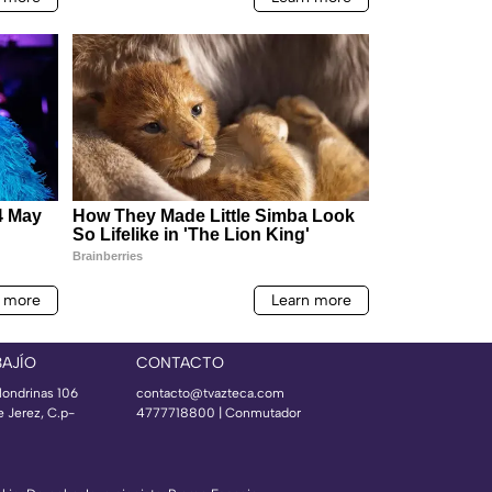
BAJÍO
CONTACTO
londrinas 106
contacto@tvazteca.com
e Jerez, C.p-
4777718800 | Conmutador