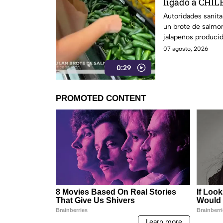
ligado a CHILE
27 estados
Autoridades sanita
un brote de salmon
jalapeños producid
07 agosto, 2026
0:29