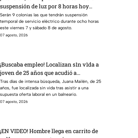
suspensión de luz por 8 horas hoy
viernes 7 y mañana sábado 8 de agosto
Serán 9 colonias las que tendrán suspensión
temporal de servicio eléctrico durante ocho horas
en 9 sitios
este viernes 7 y sábado 8 de agosto.
07 agosto, 2026
¡Buscaba empleo! Localizan s1n v1da a
joven de 25 años que acudió a
entrevista de trabajo falsa
Tras días de intensa búsqueda, Juana Mailén, de 25
años, fue localizada sin vida tras asistir a una
supuesta oferta laboral en un balneario.
07 agosto, 2026
¡EN VIDEO! Hombre llega en carrito de