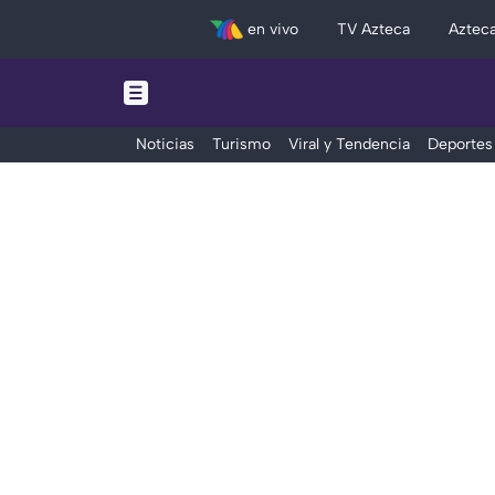
en vivo
TV Azteca
Aztec
Noticias
Turismo
Viral y Tendencia
Deportes