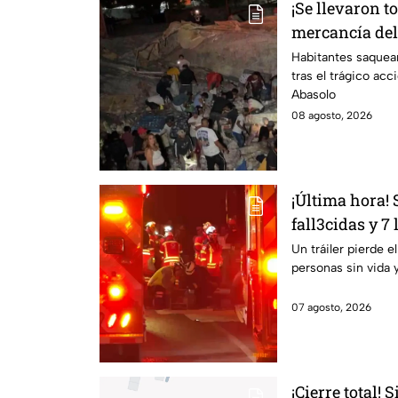
¡Se llevaron t
mercancía del 
carretera de I
Habitantes saquea
tras el trágico acc
Abasolo
08 agosto, 2026
¡Última hora!
fall3cidas y 7
carretero en I
Un tráiler pierde e
personas sin vida 
07 agosto, 2026
¡Cierre total! 