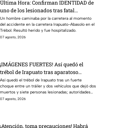
Última Hora: Confirman IDENTIDAD de
uno de los lesionados tras fatal
accid3nte en Irapuato
Un hombre caminaba por la carretera al momento
del accidente en la carretera Irapuato-Abasolo en el
Trébol. Resultó herido y fue hospitalizado.
07 agosto, 2026
¡IMÁGENES FUERTES! Así quedó el
trébol de Irapuato tras aparatoso
choque; hay mu3rtos y lesionados
Así quedó el trébol de Irapuato tras un fuerte
choque entre un tráiler y dos vehículos que dejó dos
muertos y siete personas lesionadas; autoridades
siguen en la zona
07 agosto, 2026
¡Atención, toma precauciones! Habrá