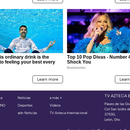
TV AZTECA 
ca
Noticias
a más +
Paseo de las Go
UNO
Deportes
Videos
Col San Isidro d
adn Noticias
TV Azteca Internacional
37530,
León, Gto.