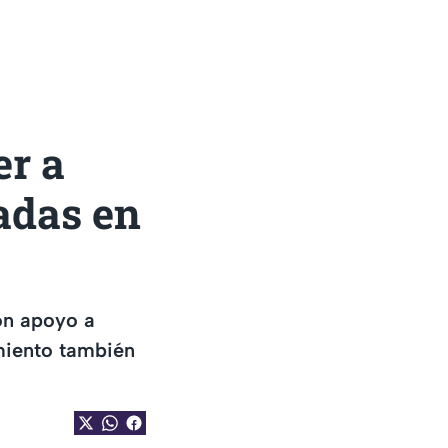
er a
adas en
ron apoyo a
miento también
.