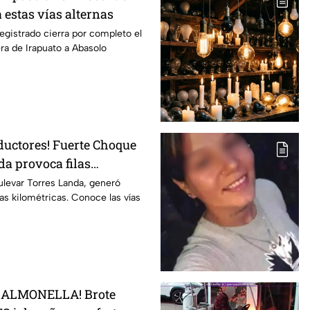
 estas vías alternas
egistrado cierra por completo el
era de Irapuato a Abasolo
ductores! Fuerte Choque
da provoca filas
 esta altura
ulevar Torres Landa, generó
ilas kilométricas. Conoce las vías
SALMONELLA! Brote