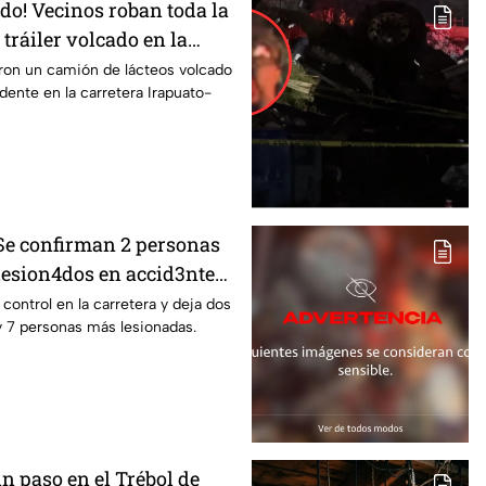
odo! Vecinos roban toda la
tráiler volcado en la
rapuato
ron un camión de lácteos volcado
idente en la carretera Irapuato-
 Se confirman 2 personas
 lesion4dos en accid3nte
rapuato; esto se sabe
l control en la carretera y deja dos
y 7 personas más lesionadas.
Sin paso en el Trébol de