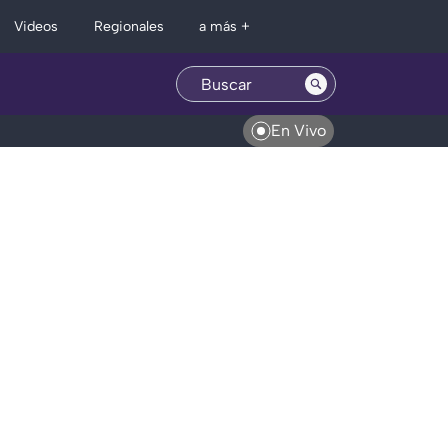
Regionales
Videos
a más +
En Vivo