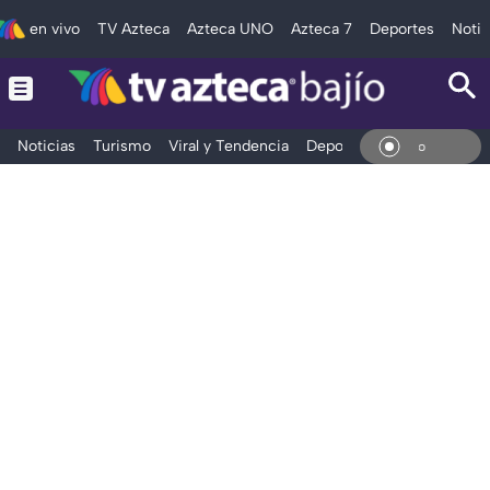
en vivo
TV Azteca
Azteca UNO
Azteca 7
Deportes
Notic
Noticias
Turismo
Viral y Tendencia
Deportes
Espectáculos
En Vi