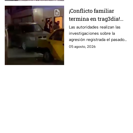
¡Conflicto familiar
termina en trag3dia!
Extranjero priva de la
Las autoridades realizan las
investigaciones sobre la
vida a sus exsuegros y
agresión registrada el pasado
excuñada: uno era de
martes 4 de agosto.
05 agosto, 2026
Guanajuato