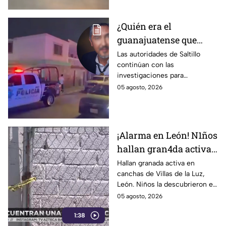
¿Quién era el
guanajuatense que
perdió la vid4 tras una
Las autoridades de Saltillo
continúan con las
riña familiar con un
investigaciones para
extranjero? Esto
esclarecer el caso.
05 agosto, 2026
sabemos
¡Alarma en León! N1ños
hallan gran4da activa
junto a la portería de
Hallan granada activa en
canchas de Villas de la Luz,
una cancha
León. Niños la descubrieron en
la portería; Autoridades
05 agosto, 2026
aseguraron la zona el 1 de
1:38
agosto.