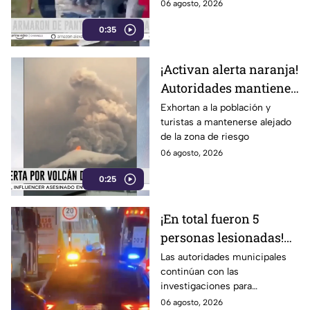
México
06 agosto, 2026
0:35
¡Activan alerta naranja!
Autoridades mantienen
monitoreo ante la
Exhortan a la población y
turistas a mantenerse alejado
actividad volcánica
de la zona de riesgo
06 agosto, 2026
0:25
¡En total fueron 5
personas lesionadas!
Esto sabemos sobre el
Las autoridades municipales
continúan con las
estado de salud de los
investigaciones para
afectados en la
esclarecer el hecho.
06 agosto, 2026