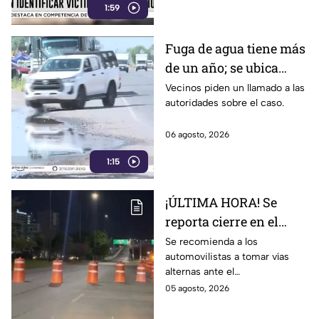
1:59
Fuga de agua tiene más
de un año; se ubica
rumbo a la salida a
Vecinos piden un llamado a las
autoridades sobre el caso.
Cuerámaro
06 agosto, 2026
1:15
¡ÚLTIMA HORA! Se
reporta cierre en el
Distribuidor Juan
Se recomienda a los
automovilistas a tomar vías
Pablo II en León; esto
alternas ante el
sabemos
congestionamiento que se
05 agosto, 2026
reporta en la zona.