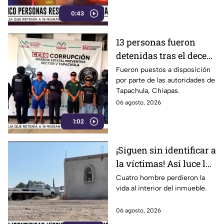
Estación Delta en León
0:43
13 personas fueron
detenidas tras el deceso
de un menor; esto
Fueron puestos a disposición
por parte de las autoridades de
sabemos
Tapachula, Chiapas.
06 agosto, 2026
1:02
¡Siguen sin identificar a
la víctimas! Así luce la
zona tras una fuerte
Cuatro hombre perdieron la
vida al interior del inmueble.
3xplosión una pensión
en Jalisco
06 agosto, 2026