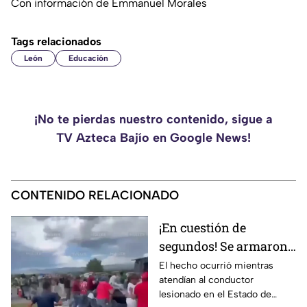
Con información de Emmanuel Morales
Tags relacionados
León
Educación
¡No te pierdas nuestro contenido, sigue a
TV Azteca Bajío en Google News!
CONTENIDO RELACIONADO
¡En cuestión de
segundos! Se armaron
de pantalones en plena
El hecho ocurrió mientras
atendían al conductor
rapiña
lesionado en el Estado de