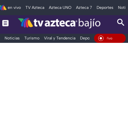
en vivo
TV Azteca
Azteca UNO
Azteca 7
Deportes
Notic
Noticias
Turismo
Viral y Tendencia
Deportes
Espectáculos
En Vivo