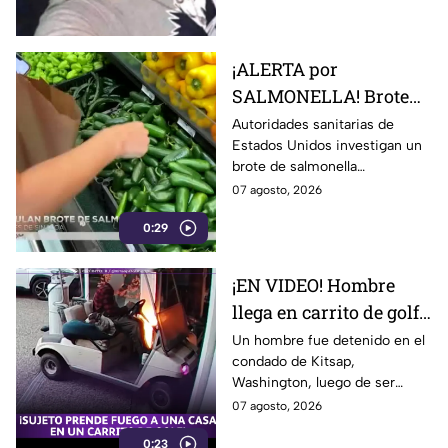
¡ALERTA por
SALMONELLA! Brote
ligado a CHILES
Autoridades sanitarias de
Estados Unidos investigan un
jalapeños ya afecta a 27
brote de salmonella
estados
relacionado con chiles
07 agosto, 2026
jalapeños producidos en
0:29
Sinaloa.
¡EN VIDEO! Hombre
llega en carrito de golf
con un perro y termina
Un hombre fue detenido en el
condado de Kitsap,
DESATANDO inc3ndio
Washington, luego de ser
en una casa
señalado como presunto
07 agosto, 2026
responsable de iniciar un
0:23
incendio en el garaje de una