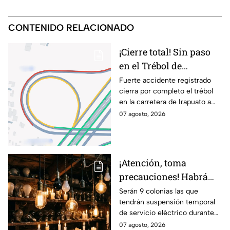
CONTENIDO RELACIONADO
¡Cierre total! Sin paso
en el Trébol de
Irapuato; toma estas
Fuerte accidente registrado
cierra por completo el trébol
vías alternas
en la carretera de Irapuato a
Abasolo
07 agosto, 2026
¡Atención, toma
precauciones! Habrá
suspensión de luz por 8
Serán 9 colonias las que
tendrán suspensión temporal
horas hoy viernes 7 y
de servicio eléctrico durante
mañana sábado 8 de
ocho horas este viernes 7 y
07 agosto, 2026