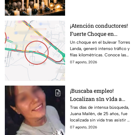
agosto en 9 sitios
sábado 8 de agosto.
¡Atención conductores!
Fuerte Choque en
Torres Landa provoca
Un choque en el bulevar Torres
Landa, generó intenso tráfico y
filas kilométricas a esta
filas kilométricas. Conoce las
altura
vías alternas.
07 agosto, 2026
¡Buscaba empleo!
Localizan s1n v1da a
joven de 25 años que
Tras días de intensa búsqueda,
Juana Mailén, de 25 años, fue
acudió a entrevista de
localizada sin vida tras asistir a
trabajo falsa
una supuesta oferta laboral en
07 agosto, 2026
un balneario.