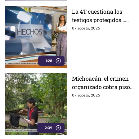
La 4T cuestiona los
testigos protegidos…
hasta que le sirven
07 agosto, 2026
1:28
Michoacán: el crimen
organizado cobra piso
y el aguacate paga las
07 agosto, 2026
consecuencias
2:39