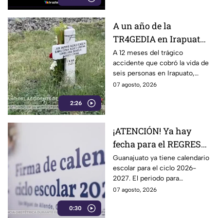
vivienda.
A un año de la
TR4GEDIA en Irapuato:
así luce hoy el lugar
A 12 meses del trágico
accidente que cobró la vida de
donde MURI3RON seis
seis personas en Irapuato,
personas arroll4das
flores, veladoras y murales
07 agosto, 2026
por el tren
permanecen en el sitio como
2:26
recuerdo de las víctimas.
¡ATENCIÓN! Ya hay
fecha para el REGRESO
A CLASES en
Guanajuato ya tiene calendario
escolar para el ciclo 2026-
Guanajuato: esto marca
2027. El periodo para
el calendario 2026-
Preescolar, primaria y
07 agosto, 2026
2027
secundaria, contempla 185
0:30
días de actividades escolares.