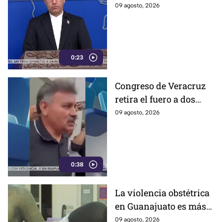
Estados Unidos,
09 agosto, 2026
aseguran que el
gobierno de Irán busca
que la gu3rra continúe
0:23
Congreso de Veracruz
retira el fuero a dos
alcaldes; revelan
09 agosto, 2026
cuáles fueron las
razones
0:38
La violencia obstétrica
en Guanajuato es más
común de lo que cree y
09 agosto, 2026