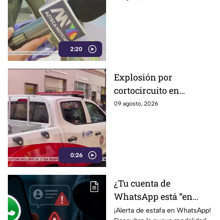
casi nadie habla ella;
así es como la ejercen
2:20
Explosión por
cortocircuito en
registro subterráneo
09 agosto, 2026
paraliza a los
ciudadanos en el
Centro de León (VIDEO)
0:26
¿Tu cuenta de
WhatsApp está “en
revisión”? Este mensaje
¡Alerta de estafa en WhatsApp!