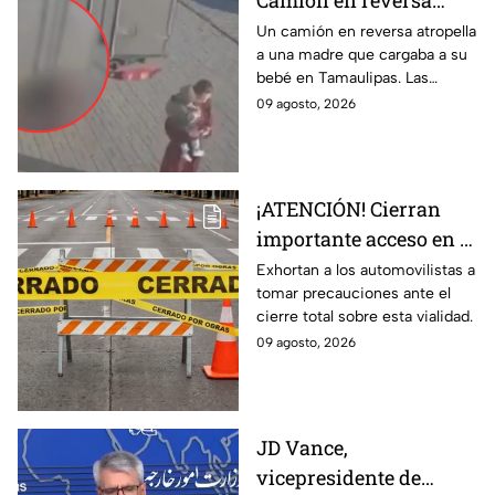
Camión en reversa
ATR0PELLA a madre
Un camión en reversa atropella
a una madre que cargaba a su
que cargaba a su BEBÉ
bebé en Tamaulipas. Las
y les pasa por encima;
fuertes imágenes captadas por
09 agosto, 2026
así ocurrió
una cámara de vigilancia.
¡ATENCIÓN! Cierran
importante acceso en el
Eje Metropolitano en
Exhortan a los automovilistas a
tomar precauciones ante el
León; ¿cuál es el
cierre total sobre esta vialidad.
motivo?
09 agosto, 2026
JD Vance,
vicepresidente de