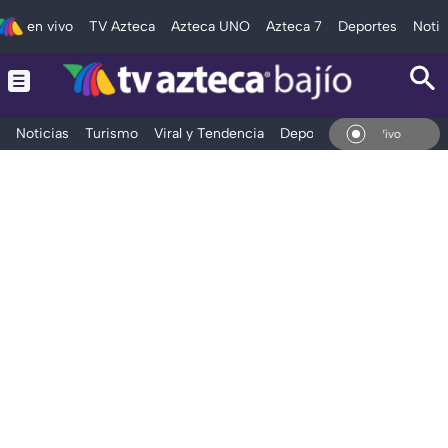
en vivo
TV Azteca
Azteca UNO
Azteca 7
Deportes
Notic
Noticias
Turismo
Viral y Tendencia
Deportes
Espectáculos
En Vivo