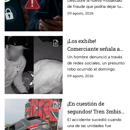
Descubre la nueva modalidad
podría dejarte
de fraude que podría dejar tu
vulnerable ante
cuenta vulnerable. ¡No te
09 agosto, 2026
ESTAFAS si no tienes
pierdas los detalles!
cuidado
¡Los exhibe!
Comerciante señala a
dos hombres de un
Un hombre denunció a través
de redes sociales, un presunto
presunto robo a un
robo ocurrido el domingo.
negocio en León
09 agosto, 2026
¡En cuestión de
segundos! Tren 3mbiste
una camioneta en
El accidente sucedió cuando
una de las unidades fue
Guanajuato; este fue el