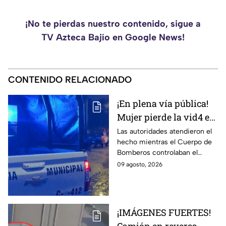
¡No te pierdas nuestro contenido, sigue a
TV Azteca Bajío en Google News!
CONTENIDO RELACIONADO
¡En plena vía pública!
Mujer pierde la vid4 e
incendian casa en la
Las autoridades atendieron el
hecho mientras el Cuerpo de
colonia León I
Bomberos controlaban el
siniestro.
09 agosto, 2026
¡IMÁGENES FUERTES!