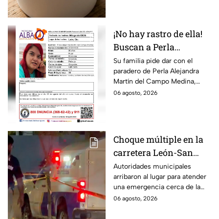
ingredientes
¡No hay rastro de ella!
Buscan a Perla
Alejandra Martín del
Su familia pide dar con el
paradero de Perla Alejandra
Campo Medina,
Martín del Campo Medina,
desaparecida en
quien fue vista por última vez
06 agosto, 2026
Guanajuato
el 5 de agosto.
Choque múltiple en la
carretera León-San
Francisco del Rincón;
Autoridades municipales
arribaron al lugar para atender
deja una persona sin
una emergencia cerca de la
vid4
comunidad de La Mora.
06 agosto, 2026