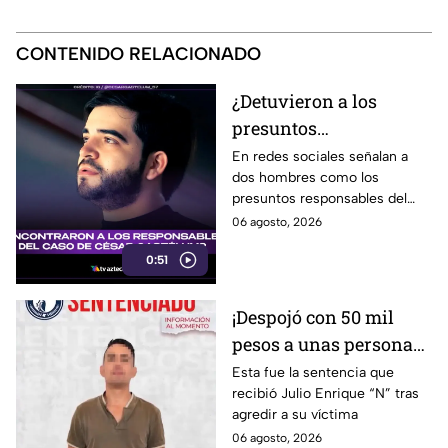
CONTENIDO RELACIONADO
¿Detuvieron a los
presuntos
responsables del caso
En redes sociales señalan a
dos hombres como los
de César Gastélum?
presuntos responsables del
Esto sabemos
hecho.
06 agosto, 2026
0:51
¡Despojó con 50 mil
pesos a unas personas
en Irapuato! Así fue
Esta fue la sentencia que
recibió Julio Enrique “N” tras
detenido el presunto
agredir a su víctima
responsable
06 agosto, 2026