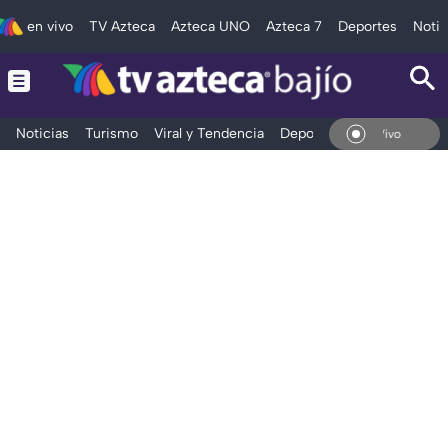
en vivo
TV Azteca
Azteca UNO
Azteca 7
Deportes
Notic
Noticias
Turismo
Viral y Tendencia
Deportes
Espectáculos
En Vivo