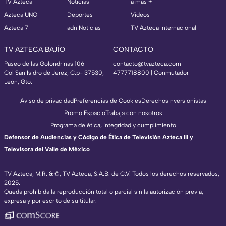
TV Azteca
Noticias
a más +
Azteca UNO
Deportes
Videos
Azteca 7
adn Noticias
TV Azteca Internacional
TV AZTECA BAJÍO
CONTACTO
Paseo de las Golondrinas 106
contacto@tvazteca.com
Col San Isidro de Jerez, C.p- 37530,
4777718800 | Conmutador
León, Gto.
Aviso de privacidad
Preferencias de Cookies
Derechos
Inversionistas
Promo Espacio
Trabaja con nosotros
Programa de ética, integridad y cumplimiento
Defensor de Audiencias y Código de Ética de Televisión Azteca III y
Televisora del Valle de México
TV Azteca, M.R. & ©, TV Azteca, S.A.B. de C.V. Todos los derechos reservados,
2025.
Queda prohibida la reproducción total o parcial sin la autorización previa,
expresa y por escrito de su titular.