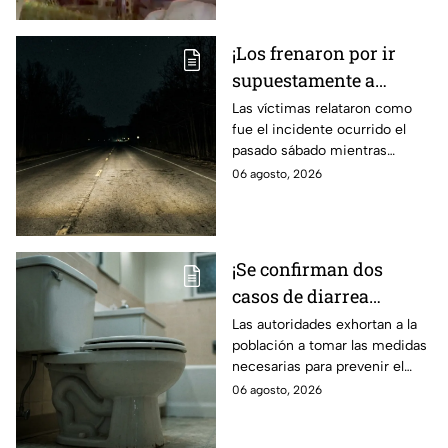
¡Los frenaron por ir
supuestamente a
exceso de velocidad!
Las víctimas relataron como
fue el incidente ocurrido el
Peregrinos de Nuevo
pasado sábado mientras
Laredo relatan cómo
regresaban de la Ciudad de
06 agosto, 2026
fueron asaltados en
México.
Irapuato
¡Se confirman dos
casos de diarrea
3xplosiva en el Bajío!
Las autoridades exhortan a la
población a tomar las medidas
Estas son las medidas
necesarias para prevenir el
para evitar el contagio
contagio.
06 agosto, 2026