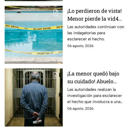
¡Lo perdieron de vista!
Menor pierde la vid4
en plena reunión
Las autoridades continúan con
las indagatorias para
familiar; fue localizado
esclarecer el hecho.
en la alberca
06 agosto, 2026
¡La menor quedó bajo
su cuidado! Abuelo
termina en prisión
Las autoridades realizan la
investigación para esclarecer
preventiva; ¿qué
el hecho que involucra a una
sucedió?
menor de edad.
06 agosto, 2026