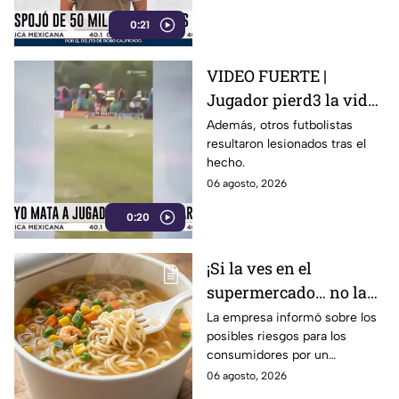
0:21
VIDEO FUERTE |
Jugador pierd3 la vid4
tras ser alcanzado por
Además, otros futbolistas
resultaron lesionados tras el
un rayo en pleno
hecho.
partido
06 agosto, 2026
0:20
¡Si la ves en el
supermercado… no la
compres! Retiran
La empresa informó sobre los
posibles riesgos para los
reconocida sopa
consumidores por un
instantánea por riesgo
ingrediente extra en el
06 agosto, 2026
en uno de sus
producto.