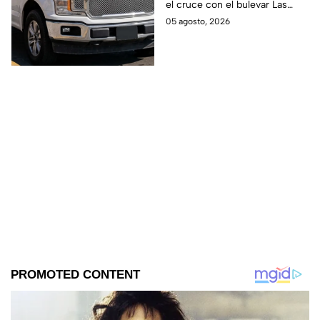
el cruce con el bulevar Las
así sucedió
Torres y la calle Rayón.
05 agosto, 2026