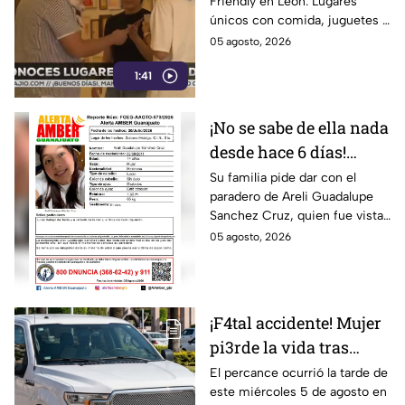
Friendly en León. Lugares
León
únicos con comida, juguetes y
el mejor ambiente para
05 agosto, 2026
consentir a tu mascota.
1:41
¡Descúbrelos aquí!
¡No se sabe de ella nada
desde hace 6 días!
Buscan a Areli
Su familia pide dar con el
paradero de Areli Guadalupe
Guadalupe Sanchez
Sanchez Cruz, quien fue vista
Cruz, desaparecida en
por última vez el 30 de julio.
05 agosto, 2026
Guanajuato
¡F4tal accidente! Mujer
pi3rde la vida tras
chocar con unidad
El percance ocurrió la tarde de
este miércoles 5 de agosto en
oficial en Guanajuato;