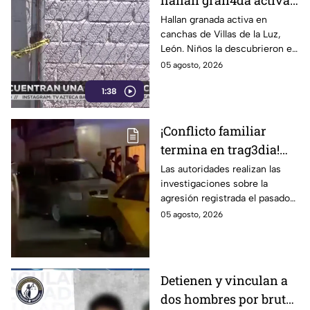
hallan gran4da activa
junto a la portería de
Hallan granada activa en
canchas de Villas de la Luz,
una cancha
León. Niños la descubrieron en
la portería; Autoridades
05 agosto, 2026
aseguraron la zona el 1 de
1:38
agosto.
¡Conflicto familiar
termina en trag3dia!
Extranjero priva de la
Las autoridades realizan las
investigaciones sobre la
vida a sus exsuegros y
agresión registrada el pasado
excuñada: uno era de
martes 4 de agosto.
05 agosto, 2026
Guanajuato
Detienen y vinculan a
dos hombres por brut4l