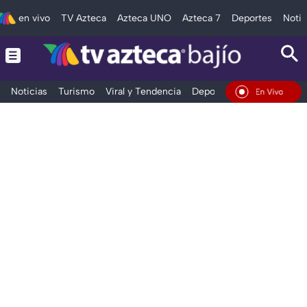
en vivo
TV Azteca
Azteca UNO
Azteca 7
Deportes
Notic
Noticias
Turismo
Viral y Tendencia
Deportes
Espectáculos
En Vivo