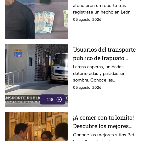
atendieron un reporte tras
sucedió
registrase un hecho en León
05 agosto, 2026
Usuarios del transporte
público de Irapuato
exigen supervisión a
Largas esperas, unidades
deterioradas y paradas sin
operadores y
sombra. Conoce las
mantenimiento de
constantes quejas de los
05 agosto, 2026
unidades
usuarios del transporte público
1:15
en Irapuato.
¡A comer con tu lomito!
Descubre los mejores
lugares Pet Friendly en
Conoce los mejores sitios Pet