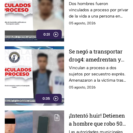
hom1cidio en
Dos hombres fueron
vinculados a proceso por privar
Guanajuato Capital
de la vida a una persona en
Guanajuato Capital.
05 agosto, 2026
Permanecerán en prisión
0:31
preventiva durante el juicio.
Se negó a transportar
drog4: amedrentan y
secuestran a víctim4;
Vinculan a proceso a dos
sujetos por secuestro exprés.
hay dos detenidos
Amenazaron a la víctima tras
negarse a trasladar droga.
05 agosto, 2026
Entérate de los detalles del
0:35
caso.
¡Intentó huir! Detienen
a hombre que robo 50
mil pesos en León; así
Las autoridades municipales