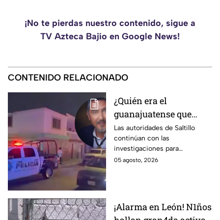
¡No te pierdas nuestro contenido, sigue a
TV Azteca Bajío en Google News!
CONTENIDO RELACIONADO
¿Quién era el
guanajuatense que
perdió la vid4 tras una
Las autoridades de Saltillo
continúan con las
riña familiar con un
investigaciones para
extranjero? Esto
esclarecer el caso.
05 agosto, 2026
sabemos
¡Alarma en León! N1ños