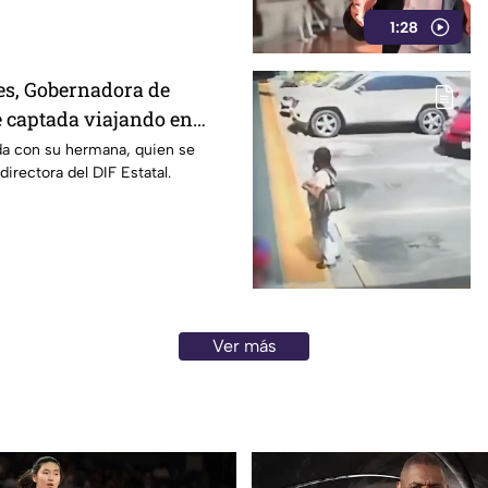
1:28
s, Gobernadora de
 captada viajando en
 rumbo a Madrid
a con su hermana, quien se
rectora del DIF Estatal.
Ver más