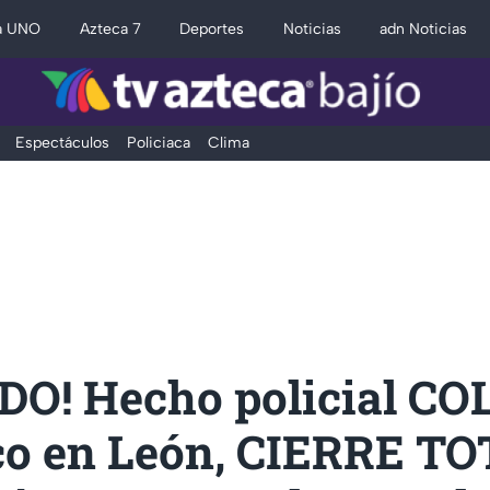
a UNO
Azteca 7
Deportes
Noticias
adn Noticias
Espectáculos
Policiaca
Clima
DO! Hecho policial C
ico en León, CIERRE T