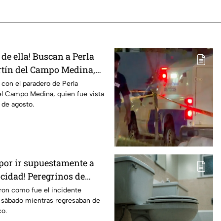
 de ella! Buscan a Perla
tín del Campo Medina,
en Guanajuato
r con el paradero de Perla
el Campo Medina, quien fue vista
 de agosto.
 por ir supuestamente a
ocidad! Peregrinos de
relatan cómo fueron
aron como fue el incidente
o sábado mientras regresaban de
Irapuato
co.