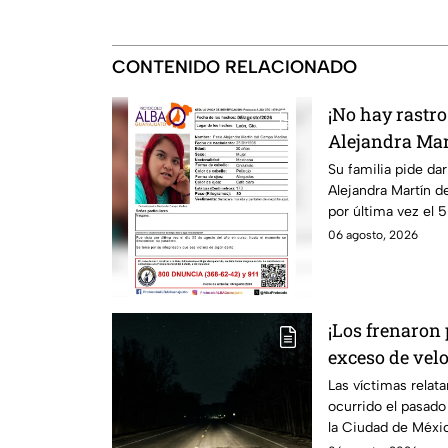
CONTENIDO RELACIONADO
¡No hay rastro
Alejandra Mar
desaparecida 
Su familia pide da
Alejandra Martín d
por última vez el 5
06 agosto, 2026
¡Los frenaron
exceso de vel
Nuevo Laredo 
Las víctimas relat
ocurrido el pasad
asaltados en 
la Ciudad de Méxi