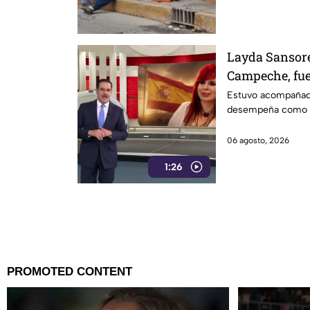
Layda Sansore
Campeche, fue
primera clase
Estuvo acompañad
desempeña como di
06 agosto, 2026
1:26