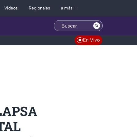
Regionales
Videos
a más +
En Vivo
OLAPSA
OTAL