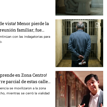
de vista! Menor pierde la
reunión familiar; fue
la alberca
ntinúan con las indagatorias para
o.
rprende en Zona Centro!
rre parcial de estas calles
ncia se movilizaron a la zona
ho, mientras se cerró la vialidad
.