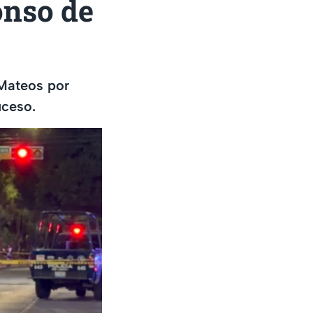
onso de
 Mateos por
uceso.