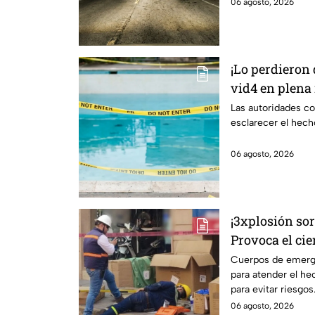
06 agosto, 2026
¡Lo perdieron 
vid4 en plena 
localizado en 
Las autoridades co
esclarecer el hech
06 agosto, 2026
¡3xplosión so
Provoca el cie
de León
Cuerpos de emerge
para atender el hec
para evitar riesgos
06 agosto, 2026