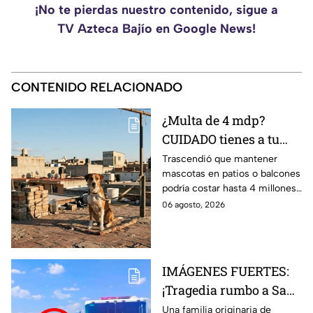
¡No te pierdas nuestro contenido, sigue a
TV Azteca Bajío en Google News!
CONTENIDO RELACIONADO
¿Multa de 4 mdp?
CUIDADO tienes a tu
perro o gato en el patio
Trascendió que mantener
mascotas en patios o balcones
Aclaramos la ley
podría costar hasta 4 millones
de pesos.
06 agosto, 2026
IMÁGENES FUERTES:
¡Tragedia rumbo a San
Juan de los Lagos!
Una familia originaria de