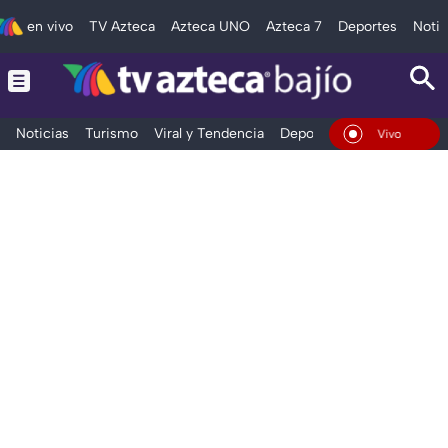
en vivo
TV Azteca
Azteca UNO
Azteca 7
Deportes
Notic
Noticias
Turismo
Viral y Tendencia
Deportes
Espectáculos
En Vivo