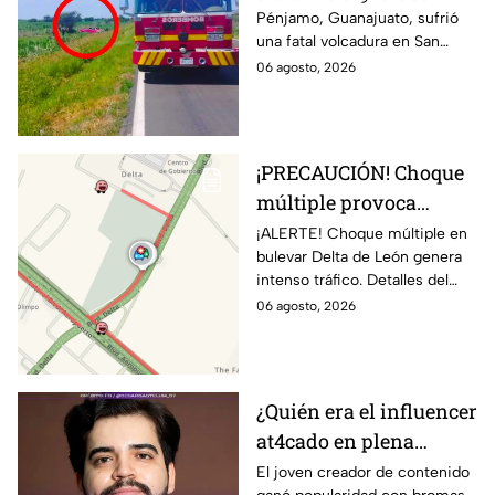
Pénjamo, Guanajuato, sufrió
MU3REN 4
una fatal volcadura en San
guanajuatenses tras
Miguel el Alto, rumbo a San
06 agosto, 2026
FATAL volcadura;
Juan de los Lagos, dejando
reportan tres menores
cuatro personas fallecidas.
heridos
¡PRECAUCIÓN! Choque
múltiple provoca
INTENSO TRÁFICO
¡ALERTE! Choque múltiple en
bulevar Delta de León genera
sobre bulevar Delta
intenso tráfico. Detalles del
HOY en León; CIERRAN
accidente y recomendaciones
06 agosto, 2026
esta zona de la vialidad
para evitar contratiempos.
¿Quién era el influencer
at4cado en plena
transmisión? Esto
El joven creador de contenido