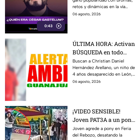
ganó popularidad con bromas,
sabemos
retos y dinámicas en la vía
pública.
06 agosto, 2026
0:43
ÚLTIMA HORA: Activan
BÚSQUEDA en todo
Guanajuato de
Buscan a Christian Daniel
Hernández Arellano, un niño de
Christian Daniel,
4 años desaparecido en León,
pequeño de 4 años
Guanajuato. La Alerta Amber
06 agosto, 2026
desaparecido en León
fue activada.
¡VIDEO SENSIBLE!
Joven PAT3A a un pony
atado a una atracción
Joven agrede a pony en Feria
del Rebozo, desatando la
de feria; reacción de la