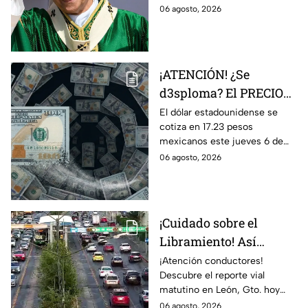
este año 2026
contamos los detalles.
06 agosto, 2026
¡ATENCIÓN! ¿Se
d3sploma? El PRECIO
del dólar vuelve a bajar
El dólar estadounidense se
cotiza en 17.23 pesos
en Guanajuato: Así
mexicanos este jueves 6 de
amanece el tipo de
agosto de 2026, mostrando
06 agosto, 2026
cambio HOY 6 de
una tendencia a la baja
agosto
respecto a semanas
anteriores.
¡Cuidado sobre el
Libramiento! Así
amanece el tráfico en
¡Atención conductores!
Descubre el reporte vial
León, Gto., hoy jueves 6
matutino en León, Gto. hoy
de agosto; reporte EN
jueves 6 de agosto. ¡Evita el
06 agosto, 2026