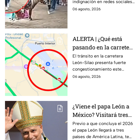
indignación en redes sociales.
agresora ENFURECE a
No te pierdas la reacción de la
06 agosto, 2026
las redes
agresora que ha enfurecido a
miles.
ALERTA | ¿Qué está
pasando en la carretera
León-Silao HOY jueves?
El tránsito en la carretera
León-Silao presenta fuerte
Reportan tráfico
congestionamiento este
intenso rumbo al
jueves 6 de agosto,
06 agosto, 2026
Aeropuerto
principalmente en la zona del
Aeropuerto.
¿Viene el papa León a
México? Visitará tres
países de América
Previo a que concluya el 2026
el papa León llegará a tres
Latina en noviembre de
países de América Latina, te