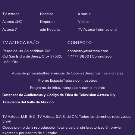
TV Azteca
Noticias
a más +
Azteca UNO
Deportes
Videos
Azteca 7
adn Noticias
TV Azteca Internacional
TV AZTECA BAJÍO
CONTACTO
Paseo de las Golondrinas 106
contacto@tvazteca.com
Col San Isidro de Jerez, C.p- 37530,
4777718800 | Conmutador
León, Gto.
Aviso de privacidad
Preferencias de Cookies
Derechos
Inversionistas
Promo Espacio
Trabaja con nosotros
Programa de ética, integridad y cumplimiento
Defensor de Audiencias y Código de Ética de Televisión Azteca III y
Televisora del Valle de México
TV Azteca, M.R. & ©, TV Azteca, S.A.B. de C.V. Todos los derechos reservados,
2025.
Queda prohibida la reproducción total o parcial sin la autorización previa,
expresa y por escrito de su titular.